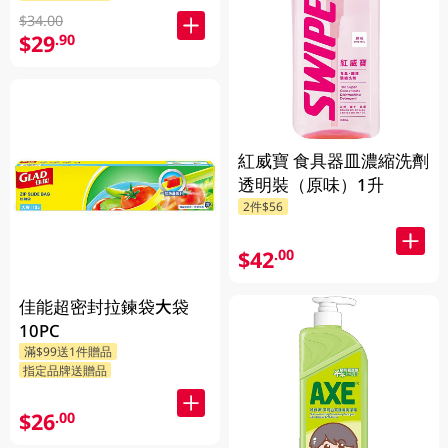
$34.00
$29
.90
紅威寶 食具器皿濃縮洗劑
透明裝（原味）1升
2件$56
$42
.00
佳能超密封拉鍊袋大袋
10PC
滿$99送1件贈品
指定品牌送贈品
$26
.00