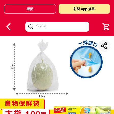
關閉
打開 App 落單
V
alid Until 30 June 2026