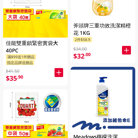
斧頭牌三重功效洗潔精橙
花 1KG
2件$58.9
佳能雙重鎖緊密實袋大
$34.00
40PC
$32
.00
滿$99送1件贈品
指定品牌送贈品
$41.50
$35
.90
Meadows檸檬洗潔