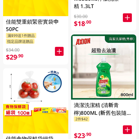
精 1.3LT
$30.00
佳能雙重鎖緊密實袋中
$18
.00
50PC
滿$99送1件贈品
指定品牌送贈品
$34.00
$29
.90
滴潔洗潔精 (清新青
檸)800ML (新舊包裝隨機
2件$42
發貨)
$23
.90
佳能食物保鮮袋細袋