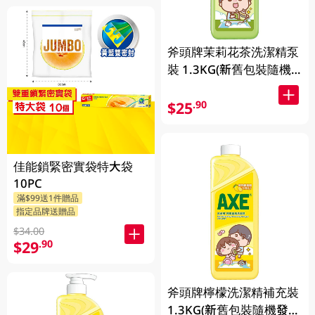
斧頭牌茉莉花茶洗潔精泵
裝 1.3KG(新舊包裝隨機
發送)
$25
.90
佳能鎖緊密實袋特大袋
10PC
滿$99送1件贈品
指定品牌送贈品
$34.00
$29
.90
斧頭牌檸檬洗潔精補充裝
1.3KG(新舊包裝隨機發