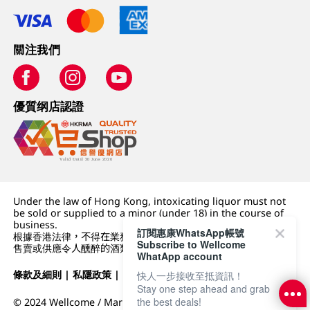
關注我們
優質纲店認證
Under the law of Hong Kong, intoxicating liquor must not
be sold or supplied to a minor (under 18) in the course of
business.
訂閱惠康WhatsApp帳號
根據香港法律，不得在業務過程中，向未成年人 (18 歲以下人士)
Subscribe to Wellcome
售賣或供應令人醺醉的酒類。
WhatApp account
條款及細則
|
私隱政策
|
DFI零售集團
快人一步接收至抵資訊！
Stay one step ahead and grab
the best deals!
© 2024 Wellcome / Market Place. The Dairy Farm Company