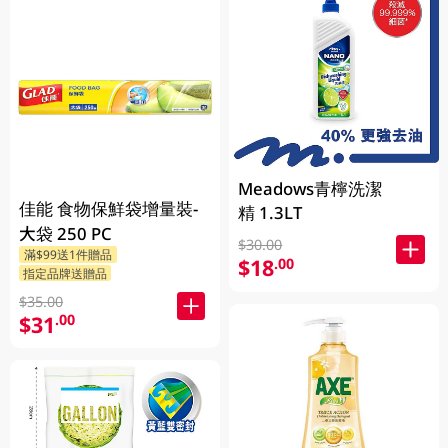
Meadows青檸洗潔
佳能 食物保鮮袋增量裝-
精 1.3LT
大袋 250 PC
$30.00
滿$99送1件贈品
$18
.00
指定品牌送贈品
$35.00
$31
.00