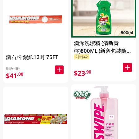
滴潔洗潔精 (清新青
檸)800ML (新舊包裝隨機
鑽石牌 錫紙12吋 75FT
2件$42
發貨)
$45.00
$23
.90
$41
.00