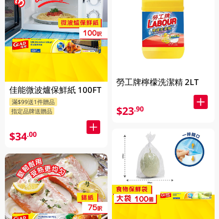
勞工牌檸檬洗潔精 2LT
佳能微波爐保鮮紙 100FT
滿$99送1件贈品
$23
.90
指定品牌送贈品
$34
.00