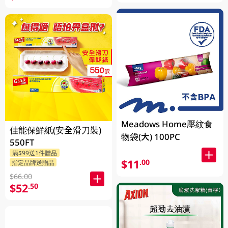
Meadows Home壓紋食
佳能保鮮紙(安全滑刀裝)
物袋(大) 100PC
550FT
滿$99送1件贈品
$11
.00
指定品牌送贈品
$66.00
$52
.50