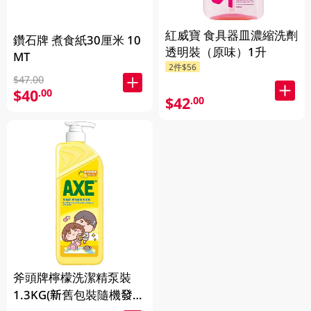
紅威寶 食具器皿濃縮洗劑
鑽石牌 煮食紙30厘米 10
透明裝（原味）1升
MT
2件$56
$47.00
$40
.00
$42
.00
斧頭牌檸檬洗潔精泵裝
1.3KG(新舊包裝隨機發