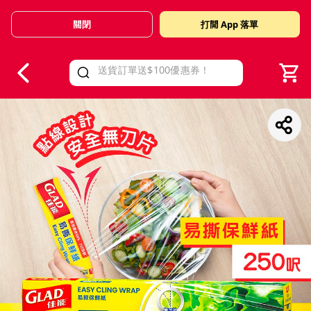
關閉
打開 App 落單
V
alid Until 30 June 2026