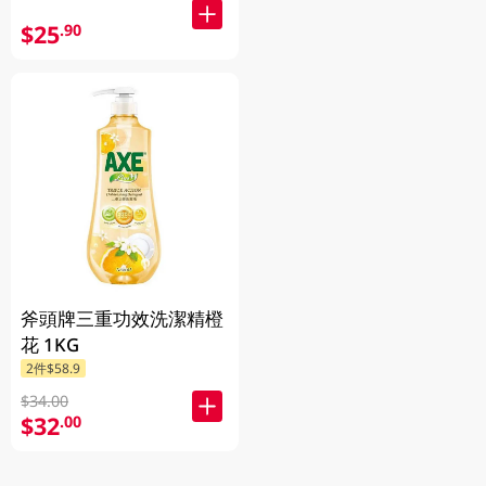
送)
$25
.90
斧頭牌三重功效洗潔精橙
花 1KG
2件$58.9
$34.00
$32
.00