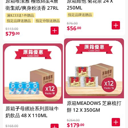
原箱唯潔雅 極致綿柔4層
原箱維他 菊花茶 24 X
250ML
衛生紙/爽身粉淡香 27RL
指定品牌送贈品
滿$233送1件贈品
指定品牌送贈品
指定分類送贈品
$76.00
$56
.00
$113.00
$79
.00
原箱MEADOWS 芝麻梳打
原箱子母繽紛系列原味牛
餅 12 X 350GM
奶飲品 48 X 110ML
$264.00
$179
.00
$168.00