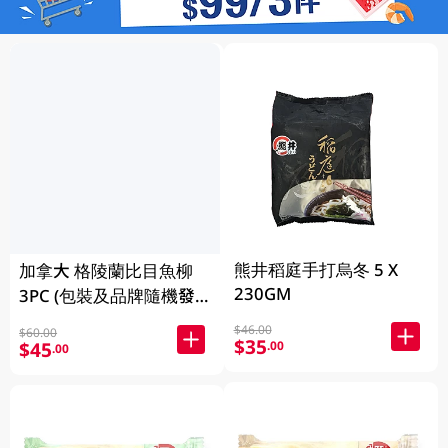
熊井稻庭手打烏冬 5 X
加拿大 格陵蘭比目魚柳
230GM
3PC (包裝及品牌隨機發
放)
$46.00
$60.00
$35
$45
.00
.00