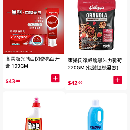
高露潔光感白閃鑽亮白牙
家樂氏纖穀脆黑朱力雜莓
膏 100GM
220GM (包裝隨機發放)
$43
.00
$42
.00