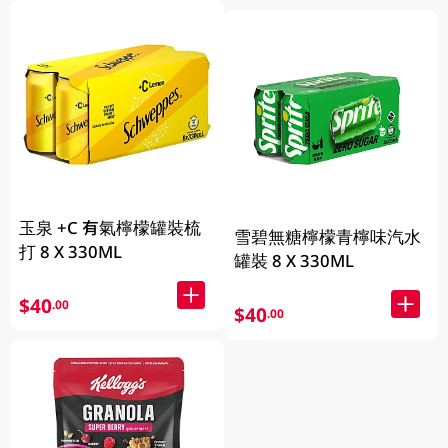
玉泉 +C 有氣檸檬罐裝梳
雪碧無糖檸檬青檸味汽水
打 8 X 330ML
罐裝 8 X 330ML
$40
.00
$40
.00