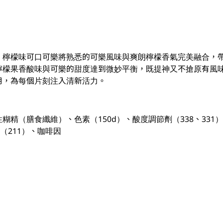
。檸檬味可口可樂將熟悉的可樂風味與爽朗檸檬香氣完美融合，
檸檬果香酸味與可樂的甜度達到微妙平衡，既提神又不搶原有風
用，為每個片刻注入清新活力。
精（膳食纖維）、色素（150d）、酸度調節劑（338、331）、
（211）、咖啡因