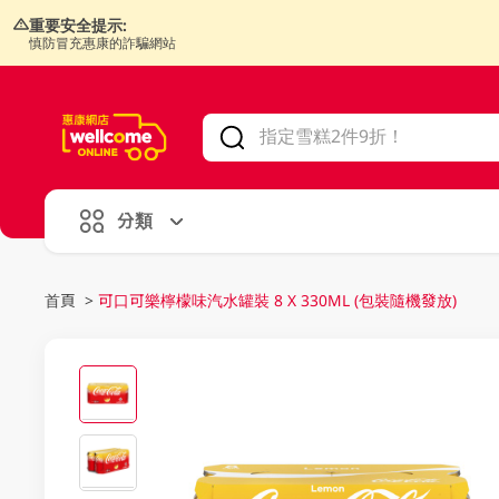
重要安全提示:
慎防冒充惠康的詐騙網站
V
alid Until 30 June 2026
分類
首頁
>
可口可樂檸檬味汽水罐裝 8 X 330ML (包裝隨機發放)