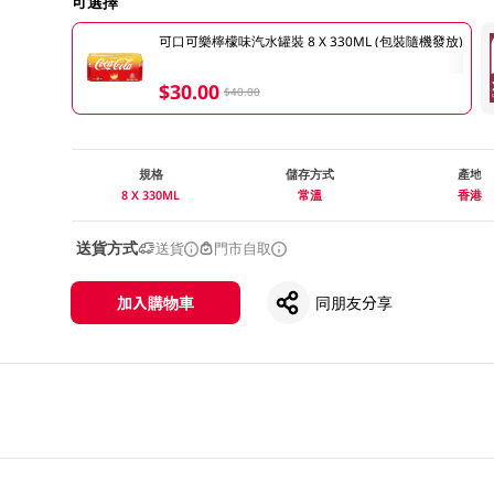
可選擇
可口可樂檸檬味汽水罐裝 8 X 330ML (包裝隨機發放)
$30.00
$40.00
規格
儲存方式
產地
8 X 330ML
常溫
香港
送貨方式
送貨
門市自取
加入購物車
同朋友分享