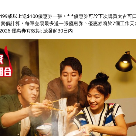
499或以上送$100優惠券一張。* *優惠券可於下次購買太古
易及折實價計算，每單交易最多送一張優惠券。優惠券將於7個工作天
3/08/2026 優惠券有效期: 派發起30日内