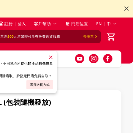
註冊 | 登入
客戶幫助
門店位置
EN | 中
訂單滿
500
元港幣即可享有免費送貨服務
去湊單
，不同地區所提供的產品有機會具
「網購店取」於指定門店免費自取。
選擇送貨方式
L (包裝隨機發放)