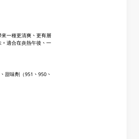
帶來一種更清爽、更有層
味。適合在炎熱午後、一
甜味劑（951、950、