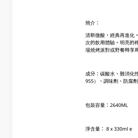
簡介：
清新微酸，經典再進化
次的飲用體驗。明亮的
場燒烤派對或野餐時享
成分：碳酸水、難消化性糊
955）、調味劑、防腐劑
包裝容量：2640ML
淨含量： 8 x 330ml e