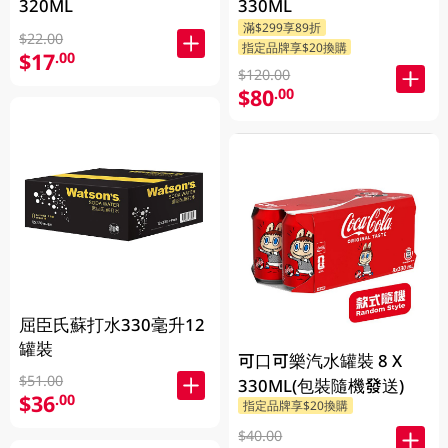
320ML
330ML
滿$299享89折
$22.00
指定品牌享$20換購
$17
.00
$120.00
$80
.00
屈臣氏蘇打水330毫升12
罐裝
可口可樂汽水罐裝 8 X
$51.00
330ML(包裝隨機發送)
$36
.00
指定品牌享$20換購
$40.00