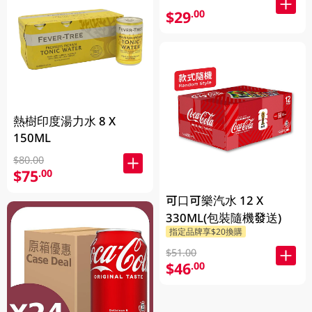
$29
.00
熱樹印度湯力水 8 X
150ML
$80.00
$75
.00
可口可樂汽水 12 X
330ML(包裝隨機發送)
指定品牌享$20換購
$51.00
$46
.00