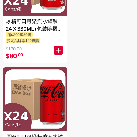
原箱可口可樂汽水罐裝
24 X 330ML (包裝隨機發
滿$299享89折
送)
指定品牌享$20換購
$120.00
$80
.00
原箱可口可樂無糖汽水罐