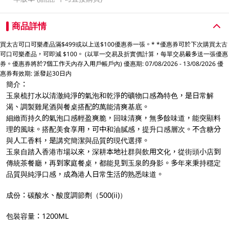
商品詳情
買太古可口可樂產品滿$499或以上送$100優惠券一張。* *優惠券可於下次購買太古
可口可樂產品，可即減 $100。 (以單一交易及折實價計算，每單交易最多送一張優惠
券。優惠券將於7個工作天內存入用戶帳戶內) 優惠期: 07/08/2026 - 13/08/2026 優
惠券有效期: 派發起30日内
簡介：
玉泉梳打水以清澈純淨的氣泡和乾淨的礦物口感為特色，是日常解
渴、調製雞尾酒與餐桌搭配的萬能清爽基底。
細緻而持久的氣泡口感輕盈爽脆，回味清爽，無多餘味道，能突顯料
理的風味。搭配美食享用，可中和油膩感，提升口感層次。不含糖分
與人工香料，是講究簡潔與品質的現代選擇。
玉泉自踏入香港市場以來，深耕本地社群與飲用文化，從街頭小店到
傳統茶餐廳，再到家庭餐桌，都能見到玉泉的身影。多年來秉持穩定
品質與純淨口感，成為港人日常生活的熟悉味道。
成份：碳酸水、酸度調節劑（500(ii)）
包裝容量：1200ML