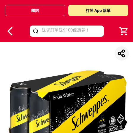
關閉
打開 App 落單
V
alid Until 30 June 2026