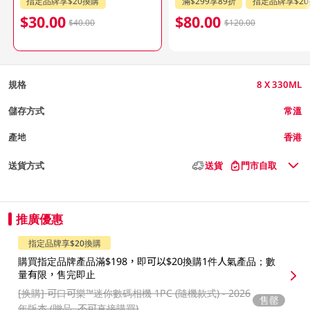
指定品牌享$20換購
滿$299享89折
指定品牌享$2
$30.00
$80.00
$40.00
$120.00
規格
8 X 330ML
儲存方式
常溫
產地
香港
送貨方式
送貨
門市自取
推廣優惠
指定品牌享$20換購
購買指定品牌產品滿$198，即可以$20換購1件人氣產品；數
量有限，售完即止
[换購]
可口可樂™️迷你數碼相機 1PC (隨機款式) - 2026
售罄
年版本 (贈品, 不可直接購買)