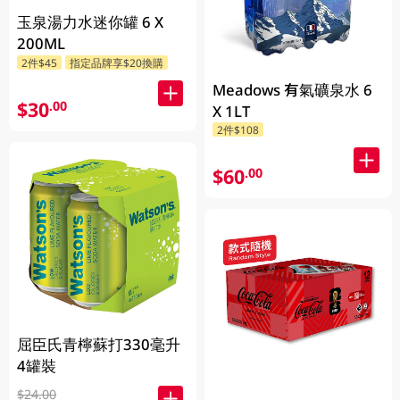
玉泉湯力水迷你罐 6 X
200ML
2件$45
指定品牌享$20換購
Meadows 有氣礦泉水 6
$30
.00
X 1LT
2件$108
$60
.00
屈臣氏青檸蘇打330毫升
4罐裝
$24.00