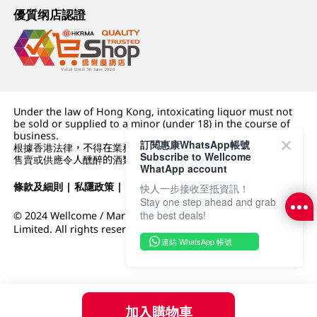
優質纲店認證
Under the law of Hong Kong, intoxicating liquor must not
be sold or supplied to a minor (under 18) in the course of
business.
訂閱惠康WhatsApp帳號
根據香港法律，不得在業務過程中，向未成年人 (18 歲以下人士)
Subscribe to Wellcome
售賣或供應令人醺醉的酒類。
WhatApp account
條款及細則
|
私隱政策
|
DFI零售集團
快人一步接收至抵資訊！
Stay one step ahead and grab
the best deals!
© 2024 Wellcome / Market Place. The Dairy Farm Company
Limited. All rights reserved.
連結 WhatsApp 帳號
加入購物車