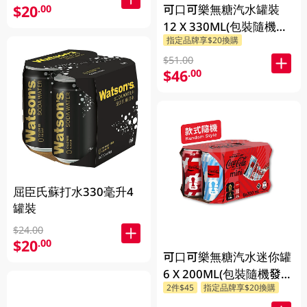
可口可樂無糖汽水罐裝
$20
.00
12 X 330ML(包裝隨機發
指定品牌享$20換購
送)
$51.00
$46
.00
屈臣氏蘇打水330毫升4
罐裝
$24.00
$20
.00
可口可樂無糖汽水迷你罐
6 X 200ML(包裝隨機發
2件$45
指定品牌享$20換購
送)