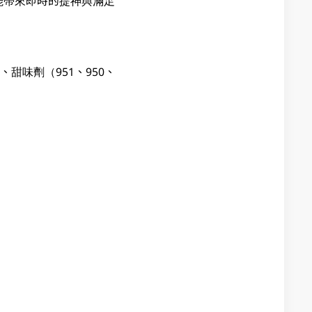
能帶來即時的提神與滿足
甜味劑（951、950、