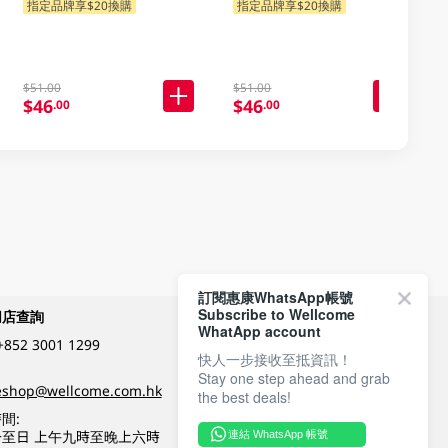
指定品牌享$20換購
指定品牌享$20換購
$51.00
$51.00
$46
$46
.00
.00
訂閱惠康WhatsApp帳號
Subscribe to Wellcome
網店查詢
付款方式
WhatApp account
+852 3001 1299
快人一步接收至抵資訊！
Stay one step ahead and grab
關注我們
eshop@wellcome.com.hk
the best deals!
間:
至日 上午九時至晚上六時
連結 WhatsApp 帳號