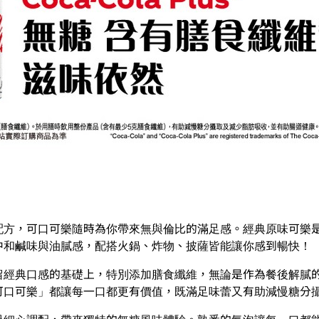
配方，可口可樂隨時為你帶來無與倫比的滿足感。經典原味可樂
中和鹹味與油膩感，配搭火鍋、炸物、披薩皆能讓你感到暢快！
留經典口感的基礎上，特別添加膳食纖維，無論是作為餐後解膩
可口可樂」都讓每一口都更有價值，既滿足味蕾又有助減慢糖分