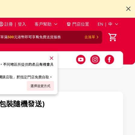
註冊 | 登入
客戶幫助
門店位置
EN | 中
訂單滿
500
元港幣即可享有免費送貨服務
去湊單
，不同地區所提供的產品有機會具
「網購店取」於指定門店免費自取。
選擇送貨方式
 (包裝隨機發送)