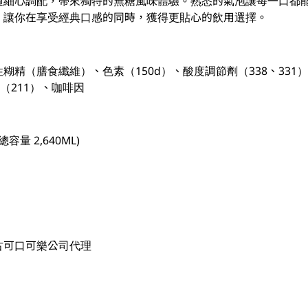
過細心調配，帶來獨特的無糖風味體驗。熟悉的氣泡讓每一口都
，讓你在享受經典口感的同時，獲得更貼心的飲用選擇。
精（膳食纖維）、色素（150d）、酸度調節劑（338、331）、
（211）、咖啡因
總容量 2,640ML)
古可口可樂公司代理