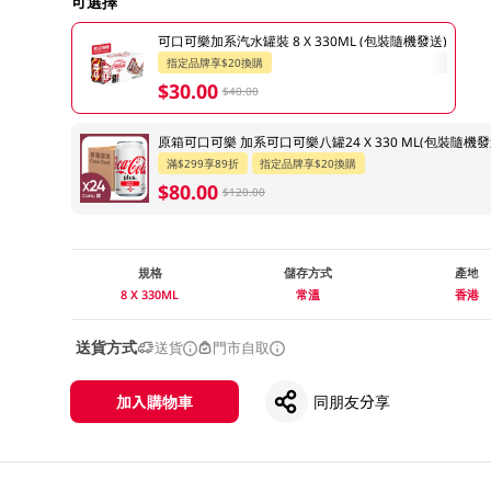
可選擇
可口可樂加系汽水罐裝 8 X 330ML (包裝隨機發送)
指定品牌享$20換購
$30.00
$40.00
原箱可口可樂 加系可口可樂八罐24 X 330 ML(包裝隨機發
滿$299享89折
指定品牌享$20換購
$80.00
$120.00
規格
儲存方式
產地
8 X 330ML
常溫
香港
送貨方式
送貨
門市自取
加入購物車
同朋友分享