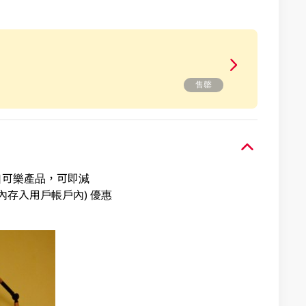
售罄
可口可樂產品，可即減
內存入用戶帳戶內) 優惠