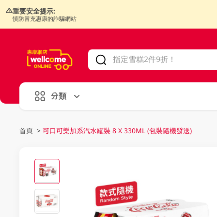
重要安全提示:
慎防冒充惠康的詐騙網站
V
alid Until 30 June 2026
分類
首頁
>
可口可樂加系汽水罐裝 8 X 330ML (包裝隨機發送)