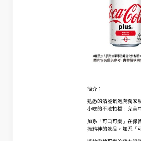
簡介：
熟悉的清脆氣泡與獨家
小吃的不敗拍檔；完美
加系「可口可樂」在保
振精神的飲品，加系「