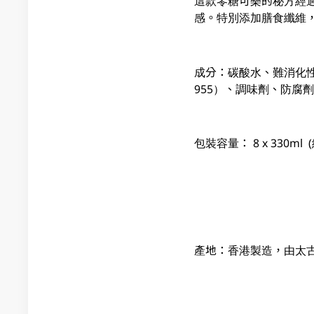
這款零糖可樂的秘方經
感。特別添加膳食纖維
成分：碳酸水、難消化性糊
955）、調味劑、防腐劑
包裝容量： 8 x 330ml (
產地：香港製造，由太