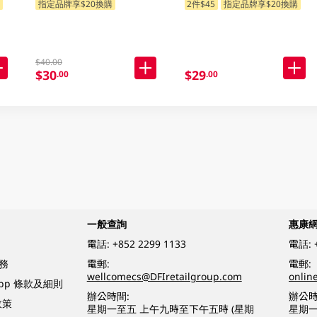
購
指定品牌享$20換購
2件$45
指定品牌享$20換購
$40.00
$30
$29
.00
.00
一般查詢
惠康
電話:
+852 2299 1133
電話:
務
電郵:
電郵:
wellcomecs@DFIretailgroup.com
onlin
App 條款及細則
辦公時間:
辦公時
政策
星期一至五 上午九時至下午五時 (星期
星期一