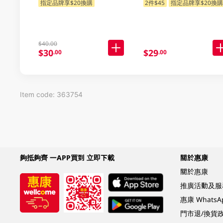
指定品牌享$20換購
2件$45
指定品牌享$20換
$40.00
$30
$29
.00
.00
Item code: 363754
夠抵夠齊 一APP買到 立即下載
關於惠康
關於惠康
推廣活動及服
惠康 Whats
門市退/換貨