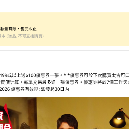
；數量有限，售完即止
版本 (贈品, 不可直接購買)
499或以上送$100優惠券一張。* *優惠券可於下次購買太古
易及折實價計算，每單交易最多送一張優惠券。優惠券將於7個工作天
3/08/2026 優惠券有效期: 派發起30日内