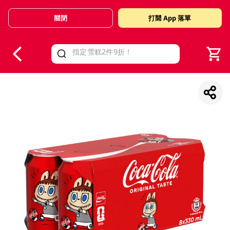
關閉
打開 App 落單
V
alid Until 30 June 2026