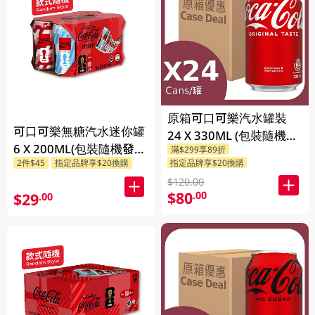
原箱可口可樂汽水罐裝
可口可樂無糖汽水迷你罐
24 X 330ML (包裝隨機發
6 X 200ML(包裝隨機發
滿$299享89折
送)
指定品牌享$20換購
2件$45
指定品牌享$20換購
送)
$120.00
$80
.00
$29
.00