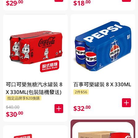
$29
$18
.00
.00
可口可樂無糖汽水罐裝 8
百事可樂罐裝 8 X 330ML
X 330ML(包裝隨機發送)
2件$56
指定品牌享$20換購
$32
.00
$40.00
$30
.00