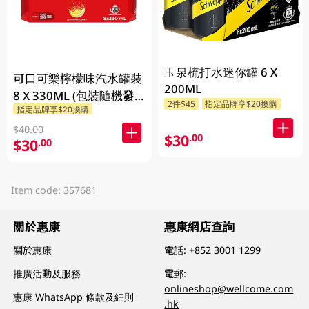
玉泉梳打水迷你罐 6 X
可口可樂檸檬味汽水罐裝
200ML
8 X 330ML (包裝隨機發
2件$45
指定品牌享$20換購
指定品牌享$20換購
放)
$40.00
$30
.00
$30
.00
Item code: 357681
關於惠康
惠康網店查詢
關於惠康
電話:
+852 3001 1299
推廣活動及服務
電郵:
onlineshop@wellcome.com
惠康 WhatsApp 條款及細則
.hk