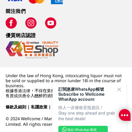
關注我們
優質纲店認證
Under the law of Hong Kong, intoxicating liquor must not
be sold or supplied to a minor (under 18) in the course of
business.
訂閱惠康WhatsApp帳號
根據香港法律，不得在業務過程中，向未成年人 (18 歲以下人士)
Subscribe to Wellcome
售賣或供應令人醺醉的酒類。
WhatApp account
條款及細則
|
私隱政策
|
DFI零售集團
快人一步接收至抵資訊！
Stay one step ahead and grab
the best deals!
© 2024 Wellcome / Market Place. The Dairy Farm Company
Limited. All rights reserved.
連結 WhatsApp 帳號