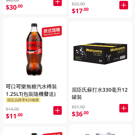
$40.00
$22.00
$30
.00
$17
.00
可口可樂無糖汽水樽裝
屈臣氏蘇打水330毫升12
1.25LT(包裝隨機發送)
罐裝
指定品牌享$20換購
$51.00
$14.00
$36
.00
$11
.00