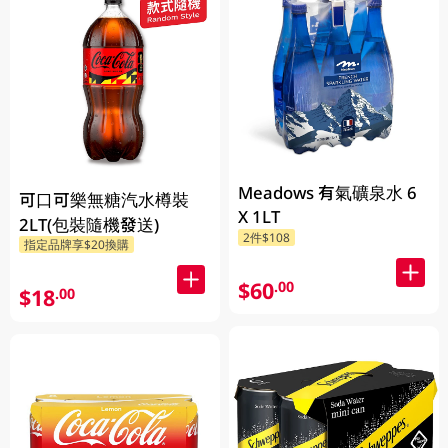
Meadows 有氣礦泉水 6
可口可樂無糖汽水樽裝
X 1LT
2LT(包裝隨機發送)
2件$108
指定品牌享$20換購
$60
.00
$18
.00