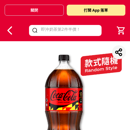
關閉
打開 App 落單
V
alid Until 30 June 2026