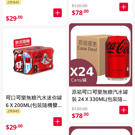
2件$45
送)
$120.00
$78
.00
$29
.00
原箱可口可樂無糖汽水罐
可口可樂無糖汽水迷你罐
裝 24 X 330ML(包裝隨機
6 X 200ML(包裝隨機發
發送)
$120.00
2件$45
送)
$78
.00
$29
.00