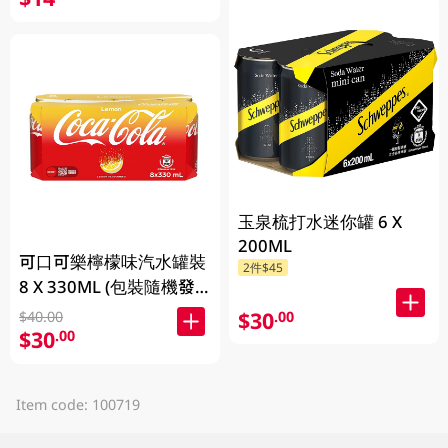
玉泉梳打水迷你罐 6 X
200ML
可口可樂檸檬味汽水罐裝
2件$45
8 X 330ML (包裝隨機發
放)
$30
.00
$40.00
$30
.00
Item code: 100719