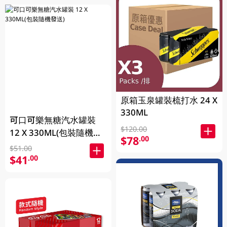
原箱玉泉罐裝梳打水 24 X
330ML
可口可樂無糖汽水罐裝
$120.00
12 X 330ML(包裝隨機發
$78
.00
送)
$51.00
$41
.00