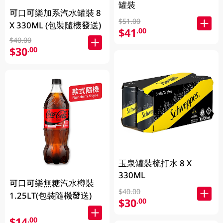
罐裝
可口可樂加系汽水罐裝 8
$51.00
X 330ML (包裝隨機發送)
$41
.00
$40.00
$30
.00
玉泉罐裝梳打水 8 X
330ML
可口可樂無糖汽水樽裝
$40.00
1.25LT(包裝隨機發送)
$30
.00
$14
.00