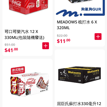
MEADOWS 梳打水 6 X
320ML
可口可樂汽水 12 X
$22.00
330ML(包裝隨機發送)
$11
.00
$51.00
$41
.00
屈臣氏蘇打水330毫升12