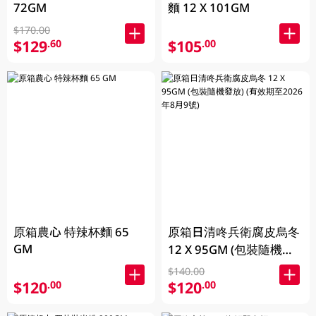
72GM
麵 12 X 101GM
$170.00
$129
$105
.60
.00
原箱農心 特辣杯麵 65
原箱日清咚兵衛腐皮烏冬
GM
12 X 95GM (包裝隨機發
放) (有效期至2026年8月
$140.00
9號)
$120
$120
.00
.00