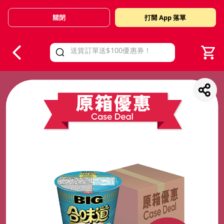
關閉
打開 App 落單
V
alid Until 30 June 2026