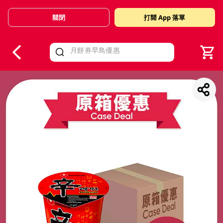
關閉
打開 App 落單
V
alid Until 30 June 2026