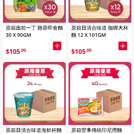
原箱出前一丁 雞蓉即食麵
原箱日清合味道 咖喱大杯
30 X 90GM
麵 12 X 101GM
$105
$105
.00
.00
原箱日清合味道海鮮杯麵
原箱營多傳統印尼撈麵