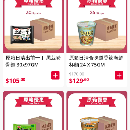
原箱日清出前一丁 黑蒜豬
原箱日清合味道香辣海鮮
骨麵 30x97GM
杯麵 24 X 75GM
$170.00
$105
$129
.00
.60