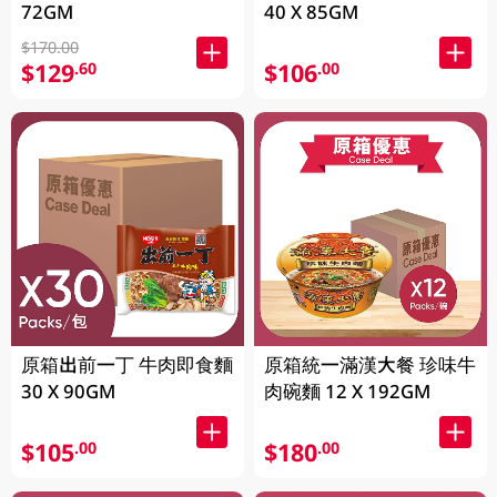
72GM
40 X 85GM
$170.00
$129
$106
.60
.00
原箱出前一丁 牛肉即食麵
原箱統一滿漢大餐 珍味牛
30 X 90GM
肉碗麵 12 X 192GM
$105
$180
.00
.00