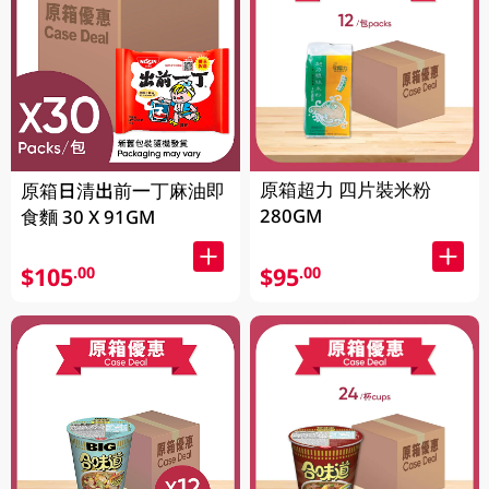
原箱超力 四片裝米粉
原箱日清出前一丁麻油即
280GM
食麵 30 X 91GM
$105
$95
.00
.00