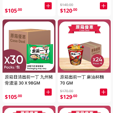
放) (有效期至2026年8月
$140.00
9號)
$105
$120
.00
.00
原箱日清出前一丁 九州豬
原箱出前一丁 麻油杯麵
骨濃湯 30 X 98GM
70 GM
$170.00
$105
$129
.00
.60