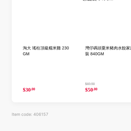
淘大 瑤柱頂級糯米雞 230
灣仔碼頭粟米豬肉水餃家
GM
裝 840GM
$69.90
$30
$50
.00
.00
Item code: 406157