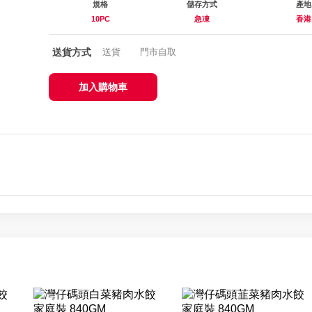
規格
儲存方式
產地
10PC
急凍
香港
送貨方式
送貨
門市自取
加入購物車