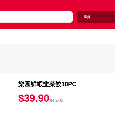
送貨
樂園鮮蝦韭菜餃10PC
$39.90
$45.00