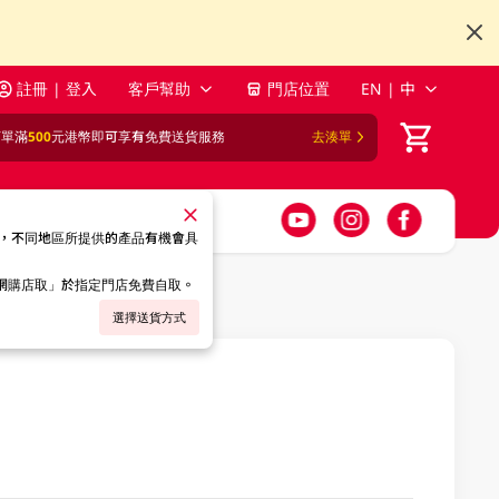
註冊 | 登入
客戶幫助
門店位置
EN | 中
訂單滿
500
元港幣即可享有免費送貨服務
去湊單
，不同地區所提供的產品有機會具
「網購店取」於指定門店免費自取。
選擇送貨方式