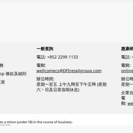
一般查詢
惠康
電話:
+852 2299 1133
電話:
務
電郵:
電郵:
wellcomecs@DFIretailgroup.com
onlin
App 條款及細則
辦公時間:
辦公時
政策
星期一至五 上午九時至下午五時 (星期
星期一
六、日及公眾假期休息)
企業
電
郵:
we
o a minor (under 18) in the course of business.
醉的酒類。