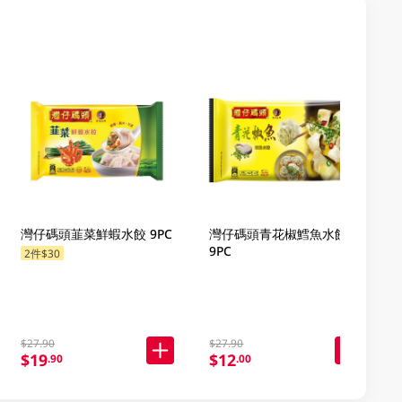
灣仔碼頭韮菜鮮蝦水餃 9PC
灣仔碼頭青花椒鱈魚水餃
9PC
2件$30
$27.90
$27.90
$19
$12
.90
.00