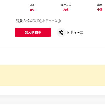
規格
儲存方式
產地
3PC
急凍
中國
送貨方式
送貨
門市自取
加入購物車
同朋友分享