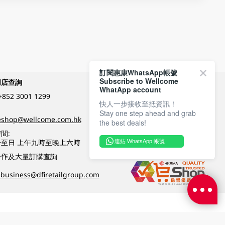
訂閱惠康WhatsApp帳號
Subscribe to Wellcome
網店查詢
付款方式
WhatApp account
+852 3001 1299
快人一步接收至抵資訊！
Stay one step ahead and grab
關注我們
eshop@wellcome.com.hk
the best deals!
間:
至日 上午九時至晚上六時
連結 WhatsApp 帳號
優質纲店認證
合作及大量訂購查詢
business@dfiretailgroup.com
條款及細則
|
私隱政策
|
DFI零售集團