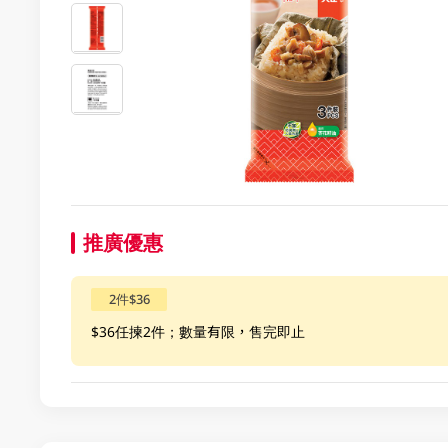
推廣優惠
2件$36
$36任揀2件；數量有限，售完即止