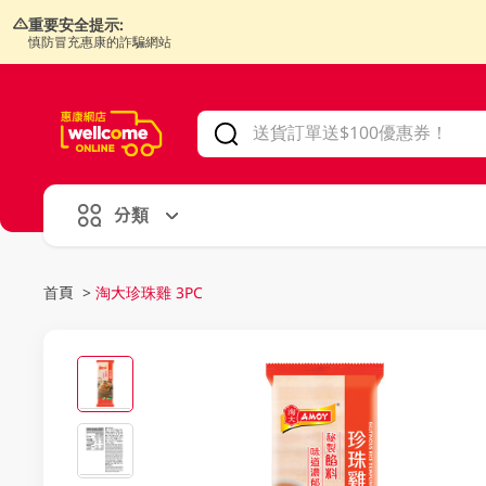
重要安全提示:
慎防冒充惠康的詐騙網站
V
alid Until 30 June 2026
分類
首頁
>
淘大珍珠雞 3PC