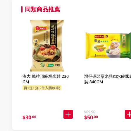
同類商品推薦
淘大 瑤柱頂級糯米雞 230
灣仔碼頭粟米豬肉水餃家
GM
裝 840GM
買1送1(加2件入購物車)
$69.90
$30
$50
.00
.00