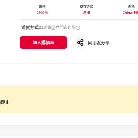
規格
儲存方式
產地
230GM
急凍
China 中
送貨方式
送貨
門市自取
加入購物車
同朋友分享
完即止