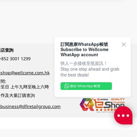
訂閱惠康WhatsApp帳號
Subscribe to Wellcome
網店查詢
付款方式
WhatApp account
+852 3001 1299
快人一步接收至抵資訊！
Stay one step ahead and grab
關注我們
eshop@wellcome.com.hk
the best deals!
間:
至日 上午九時至晚上六時
連結 WhatsApp 帳號
優質纲店認證
合作及大量訂購查詢
business@dfiretailgroup.com
條款及細則
|
私隱政策
|
DFI零售集團