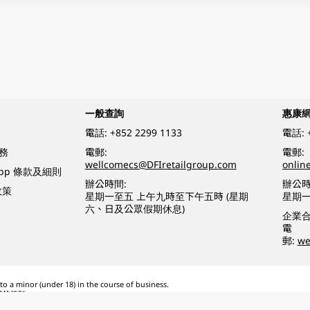
一般查詢
惠康
電話:
+852 2299 1133
電話:
務
電郵:
電郵:
wellcomecs@DFIretailgroup.com
onlin
App 條款及細則
辦公時間:
辦公時
政策
星期一至五 上午九時至下午五時 (星期
星期一
六、日及公眾假期休息)
企業
電
郵:
we
o a minor (under 18) in the course of business.
醉的酒類。