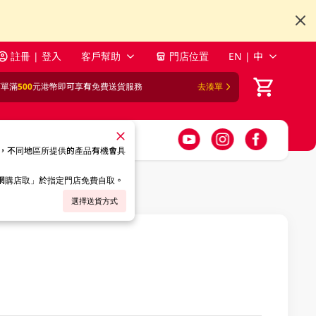
註冊 | 登入
客戶幫助
門店位置
EN | 中
訂單滿
500
元港幣即可享有免費送貨服務
去湊單
，不同地區所提供的產品有機會具
「網購店取」於指定門店免費自取。
選擇送貨方式