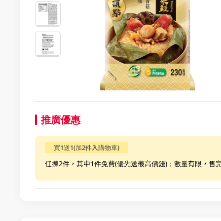
推廣優惠
買1送1(加2件入購物車)
任揀2件，其中1件免費(優先送最高價錢)；數量有限，售