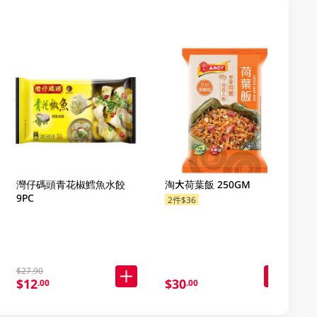
灣仔碼頭青花椒鱈魚水餃
淘大荷葉飯 250GM
9PC
2件$36
$27.90
$12
$30
.00
.00