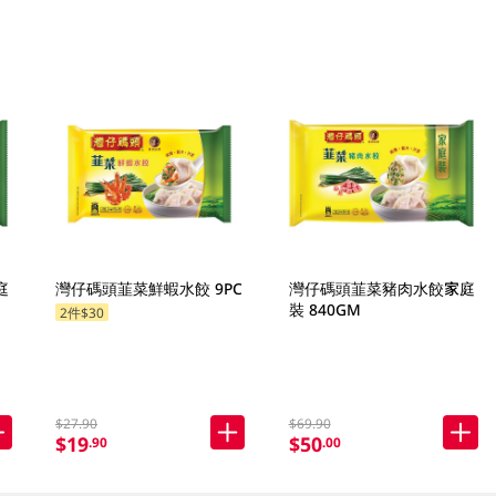
庭
灣仔碼頭韮菜鮮蝦水餃 9PC
灣仔碼頭韮菜豬肉水餃家庭
裝 840GM
2件$30
$27.90
$69.90
$19
$50
.90
.00