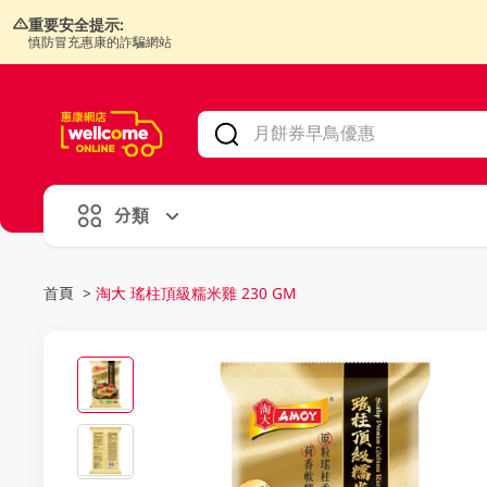
重要安全提示:
慎防冒充惠康的詐騙網站
V
alid Until 30 June 2026
分類
首頁
>
淘大 瑤柱頂級糯米雞 230 GM