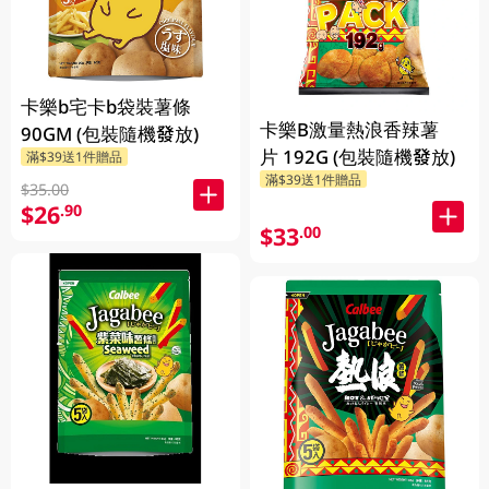
卡樂b宅卡b袋裝薯條
卡樂B激量熱浪香辣薯
90GM (包裝隨機發放)
片 192G (包裝隨機發放)
滿$39送1件贈品
滿$39送1件贈品
$35.00
$26
.90
$33
.00