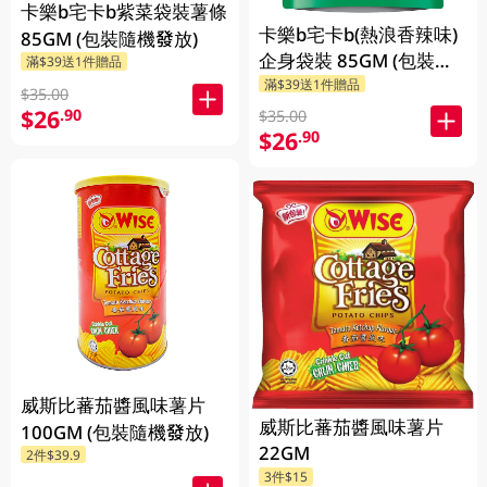
卡樂b宅卡b紫菜袋裝薯條
卡樂b宅卡b(熱浪香辣味)
85GM (包裝隨機發放)
企身袋裝 85GM (包裝隨
滿$39送1件贈品
滿$39送1件贈品
機發放)
$35.00
$26
.90
$35.00
$26
.90
威斯比蕃茄醬風味薯片
威斯比蕃茄醬風味薯片
100GM (包裝隨機發放)
22GM
2件$39.9
3件$15