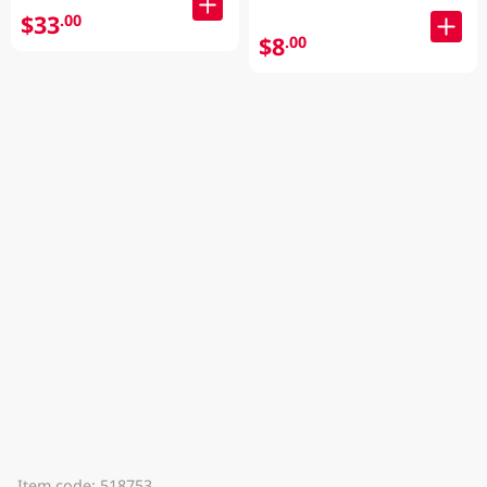
$33
.00
$8
.00
Item code: 518753