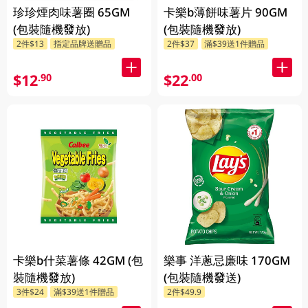
珍珍煙肉味薯圈 65GM
卡樂b薄餅味薯片 90GM
(包裝隨機發放)
(包裝隨機發放)
2件$13
指定品牌送贈品
2件$37
滿$39送1件贈品
$12
$22
.90
.00
卡樂b什菜薯條 42GM (包
樂事 洋蔥忌廉味 170GM
裝隨機發放)
(包裝隨機發送)
3件$24
滿$39送1件贈品
2件$49.9