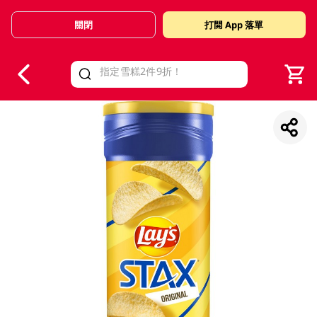
關閉
打開 App 落單
V
alid Until 30 June 2026