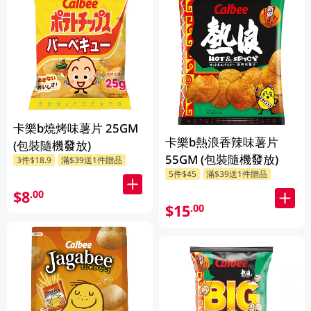
卡樂b燒烤味薯片 25GM
卡樂b熱浪香辣味薯片
(包裝隨機發放)
55GM (包裝隨機發放)
3件$18.9
滿$39送1件贈品
5件$45
滿$39送1件贈品
$8
.00
$15
.00