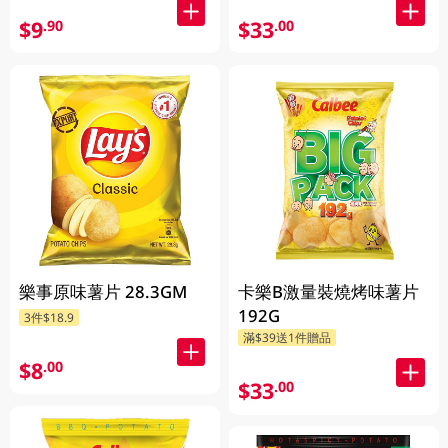
$9
$33
.90
.00
樂事原味薯片 28.3GM
卡樂B激量裝燒烤味薯片
192G
3件$18.9
滿$39送1件贈品
$8
.00
$33
.00