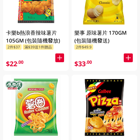
卡樂b熱浪香辣味薯片
樂事 原味薯片 170GM
105GM (包裝隨機發放)
(包裝隨機發送)
2件$37
滿$39送1件贈品
2件$49.9
$22
$33
.00
.00