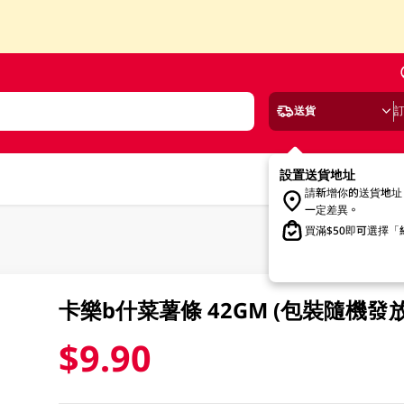
送貨
設置送貨地址
請新增你的送貨地址
一定差異。
買滿$50即可選擇
卡樂b什菜薯條 42GM (包裝隨機發放
$9.90