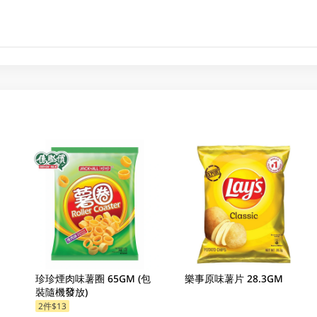
珍珍煙肉味薯圈 65GM (包
樂事原味薯片 28.3GM
裝隨機發放)
2件$13