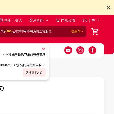
註冊 | 登入
客戶幫助
門店位置
EN | 中
訂單滿
500
元港幣即可享有免費送貨服務
去湊單
，不同地區所提供的產品有機會具
「網購店取」於指定門店免費自取。
選擇送貨方式
)