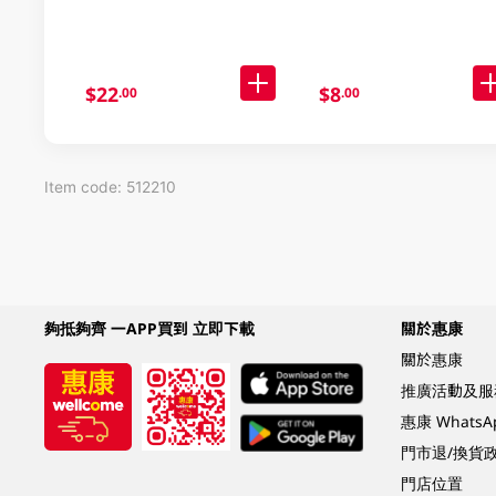
$22
$8
.00
.00
Item code: 512210
夠抵夠齊 一APP買到 立即下載
關於惠康
關於惠康
推廣活動及服
惠康 Whats
門市退/換貨
門店位置