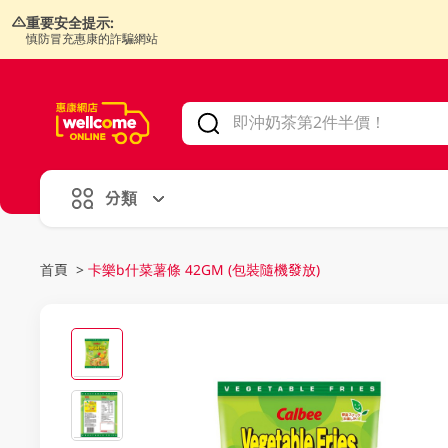
重要安全提示:
慎防冒充惠康的詐騙網站
V
alid Until 30 June 2026
分類
首頁
>
卡樂b什菜薯條 42GM (包裝隨機發放)