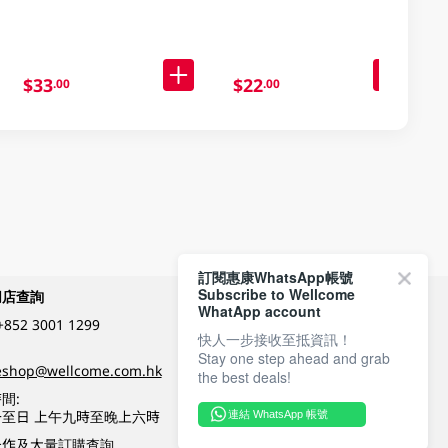
$33
$22
.00
.00
訂閱惠康WhatsApp帳號
Subscribe to Wellcome
網店查詢
付款方式
WhatApp account
+852 3001 1299
快人一步接收至抵資訊！
Stay one step ahead and grab
關注我們
eshop@wellcome.com.hk
the best deals!
間:
至日 上午九時至晚上六時
連結 WhatsApp 帳號
優質纲店認證
合作及大量訂購查詢