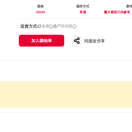
規格
儲存方式
產
42GM
常溫
圖片產區只供參考,
送貨方式
送貨
門市自取
加入購物車
同朋友分享