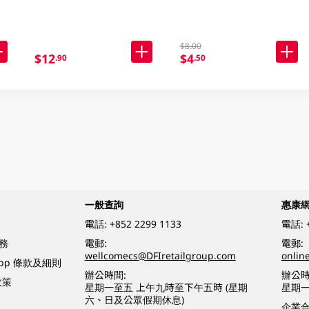
$8.00
$12
$4
.90
.50
一般查詢
惠康
電話:
+852 2299 1133
電話:
務
電郵:
電郵:
wellcomecs@DFIretailgroup.com
onlin
App 條款及細則
辦公時間:
辦公時
政策
星期一至五 上午九時至下午五時 (星期
星期一
六、日及公眾假期休息)
企業