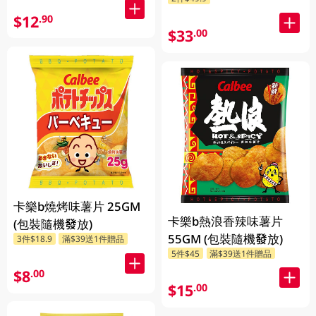
$12
.90
$33
.00
卡樂b燒烤味薯片 25GM
卡樂b熱浪香辣味薯片
(包裝隨機發放)
55GM (包裝隨機發放)
3件$18.9
滿$39送1件贈品
5件$45
滿$39送1件贈品
$8
.00
$15
.00