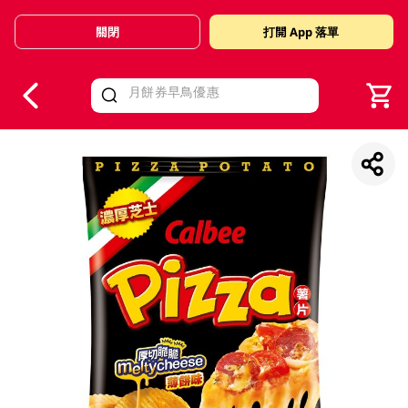
關閉
打開 App 落單
V
alid Until 30 June 2026