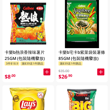
卡樂b熱浪香辣味薯片
卡樂b宅卡b紫菜袋裝薯條
25GM (包裝隨機發放)
85GM (包裝隨機發放)
3件$18.9
滿$39送1件贈品
滿$39送1件贈品
$35.00
$8
$26
.00
.90