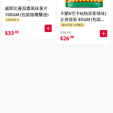
威斯比蕃茄醬風味薯片
卡樂b宅卡b(熱浪香辣味)
100GM (包裝隨機發放)
企身袋裝 85GM (包裝隨
2件$39.9
滿$39送1件贈品
機發放)
$33
.00
$35.00
$26
.90