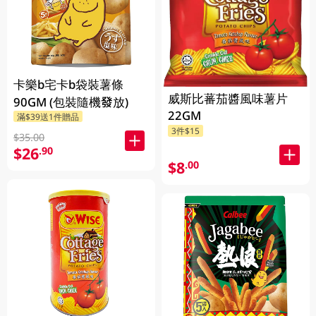
卡樂b宅卡b袋裝薯條
威斯比蕃茄醬風味薯片
90GM (包裝隨機發放)
22GM
滿$39送1件贈品
3件$15
$35.00
$26
.90
$8
.00