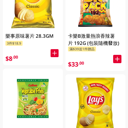
樂事原味薯片 28.3GM
卡樂B激量熱浪香辣薯
片 192G (包裝隨機發放)
3件$18.9
滿$39送1件贈品
$8
.00
$33
.00