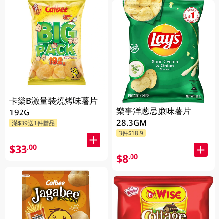
卡樂B激量裝燒烤味薯片
樂事洋蔥忌廉味薯片
192G
28.3GM
滿$39送1件贈品
3件$18.9
$33
.00
$8
.00