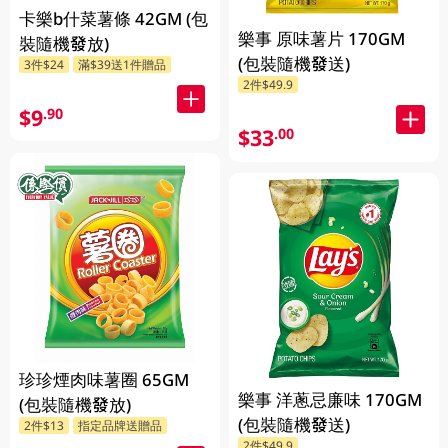
卡樂b什菜薯條 42GM (包
樂事 原味薯片 170GM
裝隨機發放)
(包裝隨機發送)
3件$24
滿$39送1件贈品
2件$49.9
$9
.90
$33
.00
珍珍煙肉味薯圈 65GM
樂事 洋蔥忌廉味 170GM
(包裝隨機發放)
(包裝隨機發送)
2件$13
指定品牌送贈品
2件$49.9