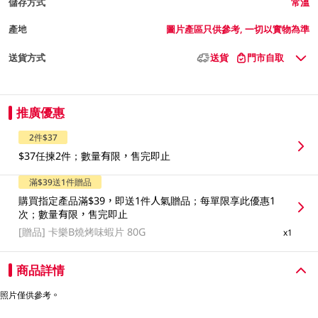
儲存方式
常溫
產地
圖片產區只供參考, 一切以實物為準
送貨方式
送貨
門市自取
推廣優惠
2件$37
$37任揀2件；數量有限，售完即止
滿$39送1件贈品
購買指定產品滿$39，即送1件人氣贈品；每單限享此優惠1
次；數量有限，售完即止
[贈品]
卡樂B燒烤味蝦片 80G
x1
商品詳情
照片僅供參考。