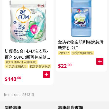
金紡衣物柔順劑經濟裝清
新芳香 2LT
紡優美5合1心心洗衣珠-
2件$37
指定分類送贈品
百合 50PC (新舊包裝隨機
買1送1(加2件入購物車)
發送)
$22
.00
指定品牌送贈品
指定分類送贈品
$140
.00
Item code: 254813
關於惠康
惠康網店查詢