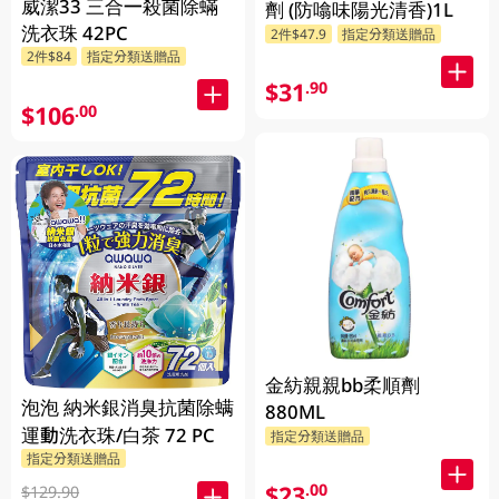
威潔33 三合一殺菌除蟎
劑 (防噏味陽光清香)1L
洗衣珠 42PC
2件$47.9
指定分類送贈品
2件$84
指定分類送贈品
$31
.90
$106
.00
金紡親親bb柔順劑
泡泡 納米銀消臭抗菌除螨
880ML
運動洗衣珠/白茶 72 PC
指定分類送贈品
指定分類送贈品
$23
.00
$129.90