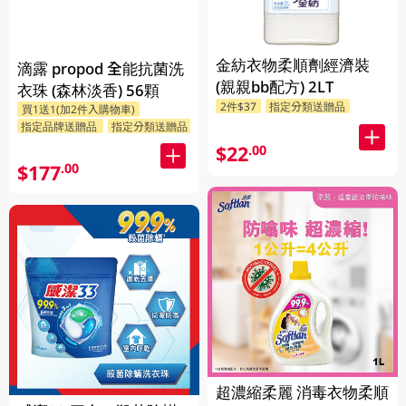
金紡衣物柔順劑經濟裝
滴露 propod 全能抗菌洗
(親親bb配方) 2LT
衣珠 (森林淡香) 56顆
2件$37
指定分類送贈品
買1送1(加2件入購物車)
指定品牌送贈品
指定分類送贈品
$22
.00
$177
.00
超濃縮柔麗 消毒衣物柔順