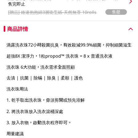
售完即止
售罄
[贈品]
維達抱抱綿3層衛生紙-天然無香 10rolls
商品詳情
滴露洗衣珠72小時殺菌抗臭，有效殺減99.9%細菌，抑制細菌滋生
超強8X 潔淨力，1粒propod™ 洗衣珠 = 8 x 普通洗衣液
洗衣珠 6大功能，洗衣需求全面照顧
去漬 | 抗菌 | 除蟎 | 除臭 | 柔順 | 護色
洗衣珠用法
1. 乾手取出洗衣珠，毋須剪開或預先溶解
2. 將洗衣珠放入洗衣滾桶深處
3. 放入衣物，啟動洗衣程序即可。
用量建議