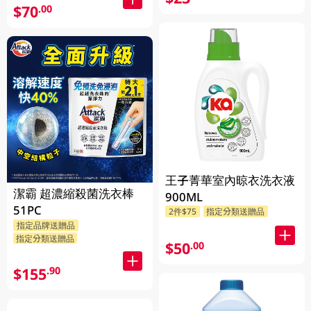
$70
.00
王子菁華室內晾衣洗衣液
潔霸 超濃縮殺菌洗衣棒
900ML
51PC
2件$75
指定分類送贈品
指定品牌送贈品
指定分類送贈品
$50
.00
$155
.90