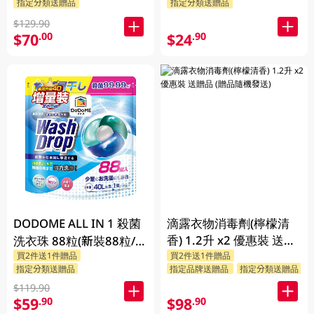
指定分類送贈品
指定分類送贈品
$129.90
$70
$24
.00
.90
DODOME ALL IN 1 殺菌
滴露衣物消毒劑(檸檬清
香) 1.2升 x2 優惠裝 送贈
洗衣珠 88粒(新裝88粒/舊
買2件送1件贈品
買2件送1件贈品
品 (贈品隨機發送)
裝72粒隨機發貨)
指定分類送贈品
指定品牌送贈品
指定分類送贈品
$119.90
$59
$98
.90
.90