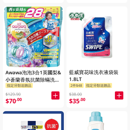
藍威寶花味洗衣液袋裝
Awawa泡泡3合1英國梨&
1.8LT
小蒼蘭香氛抗菌除蟎洗衣
指定分類送贈品
2件$48
指定分類送贈品
珠 60PC
$129.90
$38.00
$70
$35
.00
.00