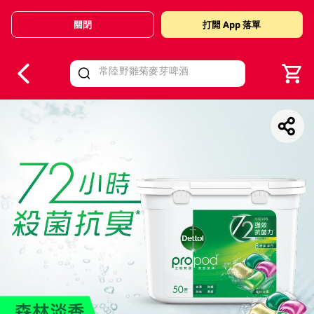
關閉
打開 App 落單
V
alid Until 30 June 2026