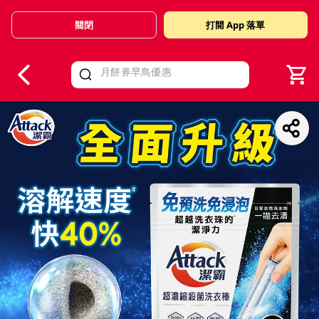
關閉
打開 App 落單
V
alid Until 30 June 2026