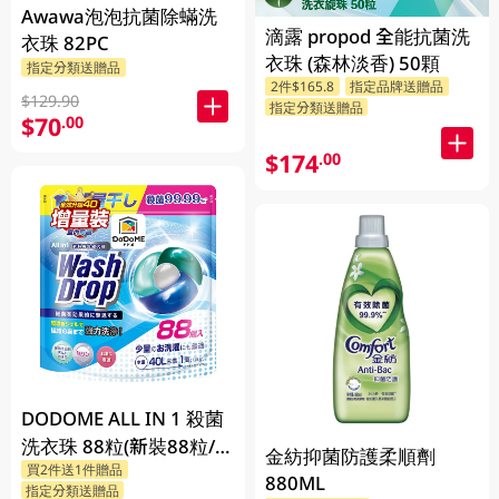
Awawa泡泡抗菌除蟎洗
滴露 propod 全能抗菌洗
衣珠 82PC
衣珠 (森林淡香) 50顆
指定分類送贈品
2件$165.8
指定品牌送贈品
$129.90
指定分類送贈品
$70
.00
$174
.00
DODOME ALL IN 1 殺菌
洗衣珠 88粒(新裝88粒/舊
金紡抑菌防護柔順劑
買2件送1件贈品
裝72粒隨機發貨)
880ML
指定分類送贈品