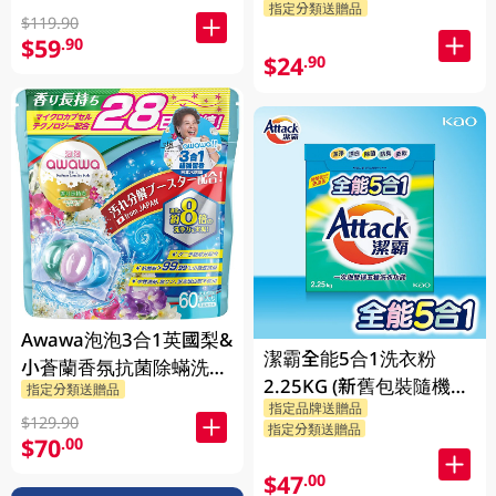
指定分類送贈品
$119.90
$59
.90
$24
.90
Awawa泡泡3合1英國梨&
潔霸全能5合1洗衣粉
小蒼蘭香氛抗菌除蟎洗衣
2.25KG (新舊包裝隨機發
指定分類送贈品
珠 60PC
指定品牌送贈品
貨)
$129.90
指定分類送贈品
$70
.00
$47
.00