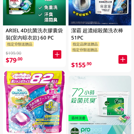
ARIEL 4D抗菌洗衣膠囊袋
潔霸 超濃縮殺菌洗衣棒
裝(室內晾衣款) 60 PC
51PC
指定分類送贈品
指定品牌送贈品
指定分類送贈品
$199.90
$79
.00
$155
.90