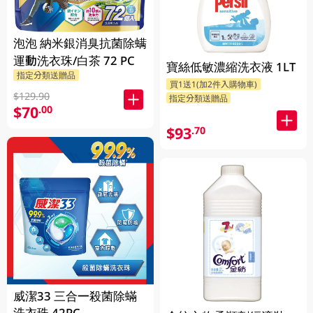
泡泡 納米銀消臭抗菌除螨
運動洗衣珠/白茶 72 PC
寶絲低敏濃縮洗衣液 1LT
指定分類送贈品
買1送1(加2件入購物車)
$129.90
指定分類送贈品
$70
.00
$93
.70
威潔33 三合一殺菌除蟎
洗衣珠 42PC