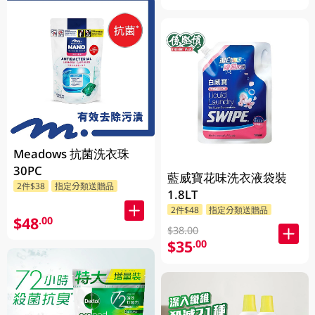
Meadows 抗菌洗衣珠
30PC
藍威寶花味洗衣液袋裝
2件$38
指定分類送贈品
1.8LT
2件$48
指定分類送贈品
$48
.00
$38.00
$35
.00