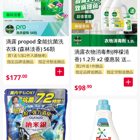
滴露 propod 全能抗菌洗
衣珠 (森林淡香) 56顆
滴露衣物消毒劑(檸檬清
買1送1(加2件入購物車)
香) 1.2升 x2 優惠裝 送贈
指定品牌送贈品
指定分類送贈品
買2件送1件贈品
品 (贈品隨機發送)
指定品牌送贈品
指定分類送贈品
$177
.00
$98
.90