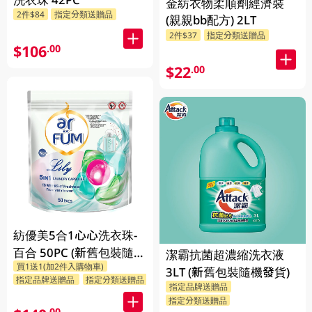
金紡衣物柔順劑經濟裝
2件$84
指定分類送贈品
(親親bb配方) 2LT
2件$37
指定分類送贈品
$106
.00
$22
.00
紡優美5合1心心洗衣珠-
百合 50PC (新舊包裝隨機
潔霸抗菌超濃縮洗衣液
買1送1(加2件入購物車)
發送)
3LT (新舊包裝隨機發貨)
指定品牌送贈品
指定分類送贈品
指定品牌送贈品
指定分類送贈品
.00