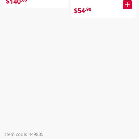
$140
$54
.90
Item code: 449835