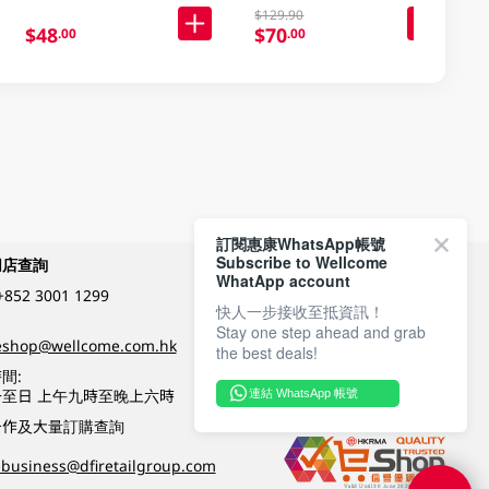
$129.90
$48
$70
.00
.00
訂閱惠康WhatsApp帳號
Subscribe to Wellcome
網店查詢
付款方式
WhatApp account
+852 3001 1299
快人一步接收至抵資訊！
Stay one step ahead and grab
關注我們
eshop@wellcome.com.hk
the best deals!
間:
至日 上午九時至晚上六時
連結 WhatsApp 帳號
優質纲店認證
合作及大量訂購查詢
business@dfiretailgroup.com