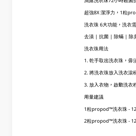
滴露洗衣珠72小時殺菌
超強8X 潔淨力，1粒prop
洗衣珠 6大功能，洗衣
去漬 | 抗菌 | 除蟎 | 除
洗衣珠用法
1. 乾手取出洗衣珠，
2. 將洗衣珠放入洗衣滾
3. 放入衣物，啟動洗衣
用量建議
1粒propod™洗衣珠 - 1
2粒propod™洗衣珠 - 