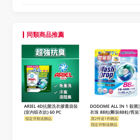
同類商品推薦
ARIEL 4D抗菌洗衣膠囊袋裝
DODOME ALL IN 1 殺菌
(室內晾衣款) 60 PC
衣珠 88粒(新裝88粒/舊裝
粒隨機發貨)
指定分類送贈品
買2件送1件贈品
指定分類送贈品