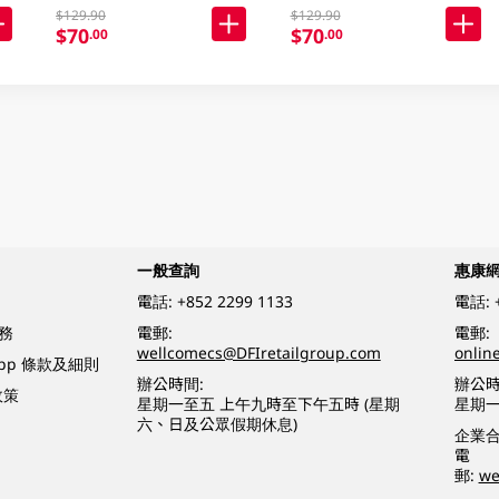
$129.90
$129.90
$70
$70
.00
.00
一般查詢
惠康
電話:
+852 2299 1133
電話:
務
電郵:
電郵:
wellcomecs@DFIretailgroup.com
onlin
App 條款及細則
辦公時間:
辦公時
政策
星期一至五 上午九時至下午五時 (星期
星期一
六、日及公眾假期休息)
企業
電
郵:
we