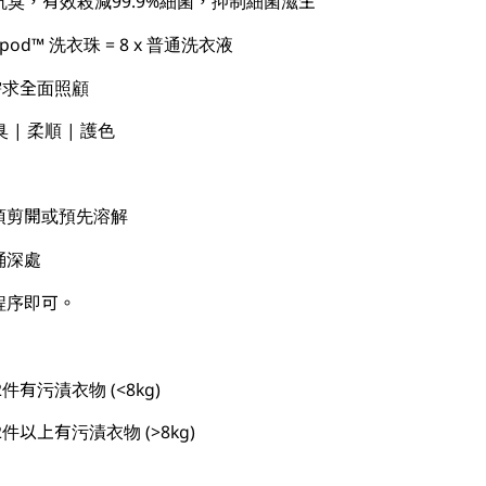
抗臭，有效殺減99.9%細菌，抑制細菌滋生
od™ 洗衣珠 = 8 x 普通洗衣液
需求全面照顧
臭 | 柔順 | 護色
毋須剪開或預先溶解
桶深處
程序即可。
2件有污漬衣物 (<8kg)
12件以上有污漬衣物 (>8kg)