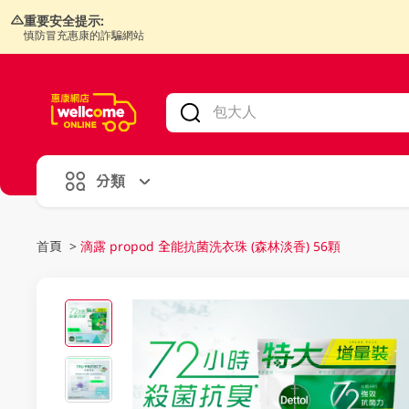
重要安全提示:
慎防冒充惠康的詐騙網站
V
alid Until 30 June 2026
分類
首頁
>
滴露 propod 全能抗菌洗衣珠 (森林淡香) 56顆