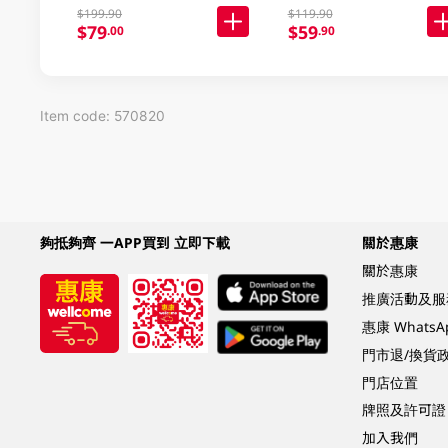
$199.90
$119.90
$79
$59
.00
.90
Item code: 570820
夠抵夠齊 一APP買到 立即下載
關於惠康
關於惠康
推廣活動及服
惠康 Whats
門市退/換貨
門店位置
牌照及許可證
加入我們