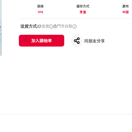
規格
儲存方式
產地
1PK
常溫
中國
送貨方式
送貨
門市自取
加入購物車
同朋友分享