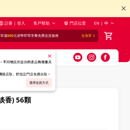
註冊 | 登入
客戶幫助
門店位置
EN | 中
訂單滿
500
元港幣即可享有免費送貨服務
去湊單
，不同地區所提供的產品有機會具
「網購店取」於指定門店免費自取。
選擇送貨方式
淡香) 56顆