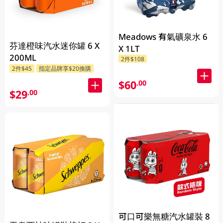
Meadows 有氣礦泉水 6
芬達橙味汽水迷你罐 6 X
X 1LT
200ML
2件$108
2件$45
指定品牌享$20換購
$60
.00
$29
.00
可口可樂無糖汽水罐裝 8