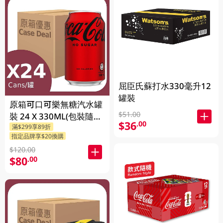
屈臣氏蘇打水330毫升12
罐裝
原箱可口可樂無糖汽水罐
$51.00
裝 24 X 330ML(包裝隨機
$36
.00
滿$299享89折
發送)
指定品牌享$20換購
$120.00
$80
.00