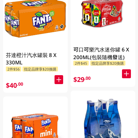
可口可樂汽水迷你罐 6 X
芬達橙汁汽水罐裝 8 X
200ML(包裝隨機發送)
330ML
2件$45
指定品牌享$20換購
2件$56
指定品牌享$20換購
$29
.00
$40
.00