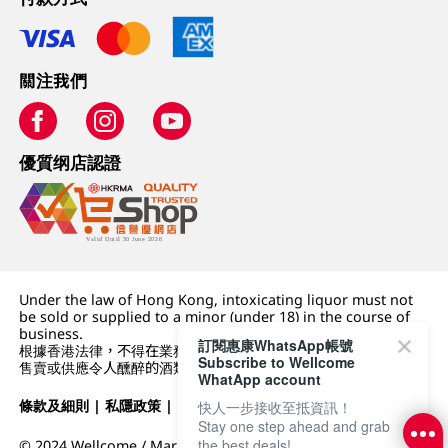
關注我們
優質纲店認證
Under the law of Hong Kong, intoxicating liquor must not
be sold or supplied to a minor (under 18) in the course of
business.
訂閱惠康WhatsApp帳號
根據香港法律，不得在業務過程中，向未成年人 (18 歲以下人士)
Subscribe to Wellcome
售賣或供應令人醺醉的酒類。
WhatApp account
條款及細則
|
私隱政策
|
DFI零售集團
快人一步接收至抵資訊！
Stay one step ahead and grab
the best deals!
© 2024 Wellcome / Market Place. The Dairy Farm Company