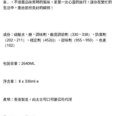
泉」，不僅是品味舊時的風味，更是一次心靈的旅行，讓你在繁忙的
生活中，重拾那些美好的瞬間！
成份：碳酸水、糖、調味劑、酸度調節劑（330、338）、防腐劑
（202、211）、穩定劑（452(i)）、甜味劑（955、950）、色素
（102）
包裝容量：2640ML
淨含量： 8 x 330ml e
產地：香港製造，由太古可口可樂公司代理