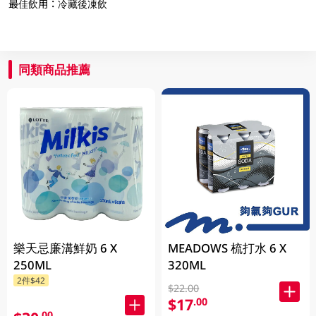
最佳飲用：冷藏後凍飲
同類商品推薦
樂天忌廉溝鮮奶 6 X
MEADOWS 梳打水 6 X
250ML
320ML
2件$42
$22.00
$17
.00
.00