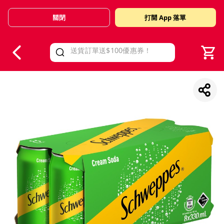
關閉
打開 App 落單
V
alid Until 30 June 2026