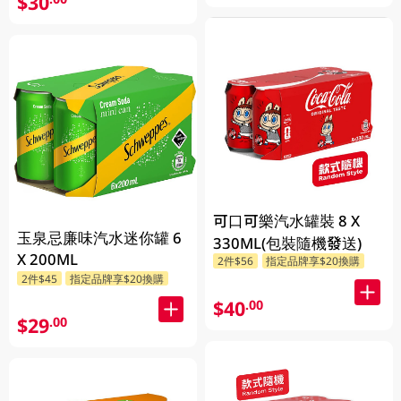
$30
可口可樂汽水罐裝 8 X
玉泉忌廉味汽水迷你罐 6
330ML(包裝隨機發送)
X 200ML
2件$56
指定品牌享$20換購
2件$45
指定品牌享$20換購
$40
.00
$29
.00