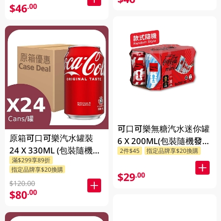
$46
.00
可口可樂無糖汽水迷你罐
原箱可口可樂汽水罐裝
6 X 200ML(包裝隨機發
24 X 330ML (包裝隨機發
2件$45
指定品牌享$20換購
送)
滿$299享89折
送)
指定品牌享$20換購
$29
.00
$120.00
$80
.00