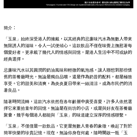
簡介：
「玉泉」始終深受港人的擁戴，以其經典的忌廉味汽水為無數人帶來
無限誘人的滋味，令人一試便傾心。這款飲品不僅在味覺上撫慰著每
個愛好者，更承載了幾代人的情感與回憶，是港人生活中不可或缺的
經典選擇。
忌廉味汽水以其圓潤的奶油風味和輕微的氣泡感，讓人聯想到那些懷
舊的茶餐廳時光，無論是獨自品嚐，還是作為奶昔的配料，都是極致
享受。它的甜美和清爽，為炎炎夏日帶來一絲清涼，成為市民們的消
暑良品。
隨著時間流轉，這款汽水依然在各年齡層中廣受喜愛，許多人依然選
擇它來重拾童年的回憶。無論是在街坊的小店，或是與好友在茶餐廳
聚會，幾乎每個港人都能與「玉泉」的味道建立深厚的情感聯繫。
「玉泉」不僅僅是一款飲品，它更是無數人青春的象徵，喚起了對於
簡單快樂的珍貴記憶。現在，無論你身在何處，隨時開啟一瓶「玉