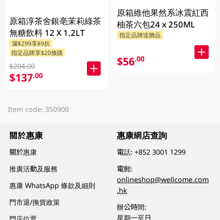
原箱維他果然系冰震紅西
原箱淳茶舍銀亳茉莉綠茶
柚茶六包24 x 250ML
無糖飲料 12 X 1.2LT
指定品牌送贈品
滿$299享89折
指定品牌享$20換購
$56
.00
$204.00
$137
.00
Item code: 350900
關於惠康
惠康網店查詢
關於惠康
電話:
+852 3001 1299
推廣活動及服務
電郵:
onlineshop@wellcome.com
惠康 WhatsApp 條款及細則
.hk
門市退/換貨政策
辦公時間:
星期一至日
門店位置