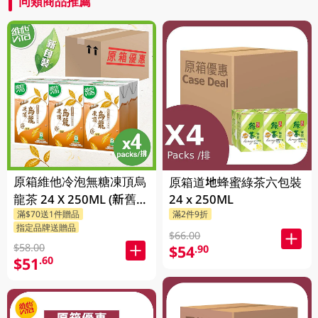
同類商品推薦
原箱維他冷泡無糖凍頂烏
原箱道地蜂蜜綠茶六包裝
龍茶 24 X 250ML (新舊包
24 x 250ML
滿$70送1件贈品
滿2件9折
裝隨機發貨)
指定品牌送贈品
$66.00
$58.00
$54
.90
$51
.60