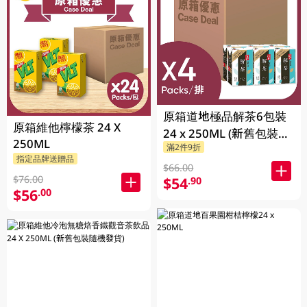
原箱道地極品解茶6包裝
原箱維他檸檬茶 24 X
24 x 250ML (新舊包裝隨
250ML
滿2件9折
機發貨)
指定品牌送贈品
$66.00
$76.00
$54
.90
$56
.00