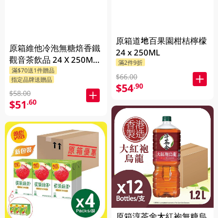
原箱道地百果園柑桔檸檬
原箱維他冷泡無糖焙香鐵
24 x 250ML
觀音茶飲品 24 X 250ML
滿2件9折
滿$70送1件贈品
(新舊包裝隨機發貨)
$66.00
指定品牌送贈品
$54
.90
$58.00
$51
.60
原箱淳茶舍大紅袍無糖烏