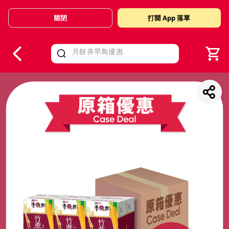
關閉
打開 App 落單
V
alid Until 30 June 2026