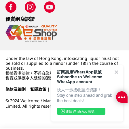
優質纲店認證
Under the law of Hong Kong, intoxicating liquor must not
be sold or supplied to a minor (under 18) in the course of
business.
訂閱惠康WhatsApp帳號
根據香港法律，不得在業務過程中，向未成年人 (18 歲以下人士)
Subscribe to Wellcome
售賣或供應令人醺醉的酒類。
WhatApp account
條款及細則
|
私隱政策
|
DFI零售集團
快人一步接收至抵資訊！
Stay one step ahead and grab
the best deals!
© 2024 Wellcome / Market Place. The Dairy Farm Company
Limited. All rights reserved.
連結 WhatsApp 帳號