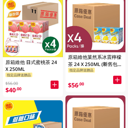
原箱維他菓然系冰震檸檬
原箱維他 日式蜜桃茶 24
茶 24 X 250ML (新舊包裝
X 250ML
指定品牌送贈品
隨機發貨)
指定品牌送贈品
$56.00
$56
.00
$40
.00