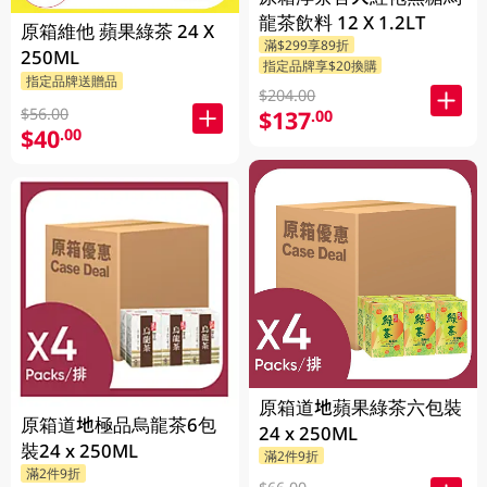
龍茶飲料 12 X 1.2LT
原箱維他 蘋果綠茶 24 X
滿$299享89折
250ML
指定品牌享$20換購
指定品牌送贈品
$204.00
$56.00
$137
.00
$40
.00
原箱道地蘋果綠茶六包裝
原箱道地極品烏龍茶6包
24 x 250ML
裝24 x 250ML
滿2件9折
滿2件9折