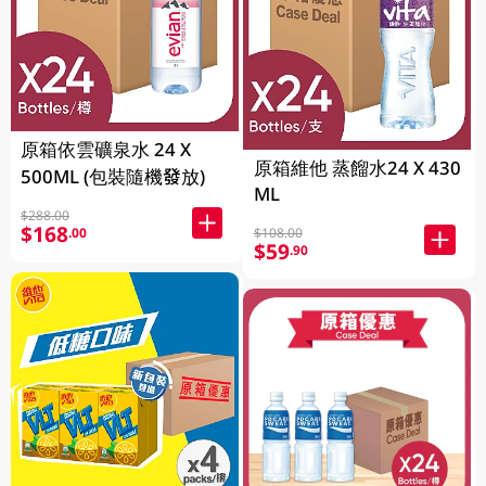
原箱依雲礦泉水 24 X
原箱維他 蒸餾水24 X 430
500ML (包裝隨機發放)
ML
$288.00
$168
$108.00
.00
$59
.90