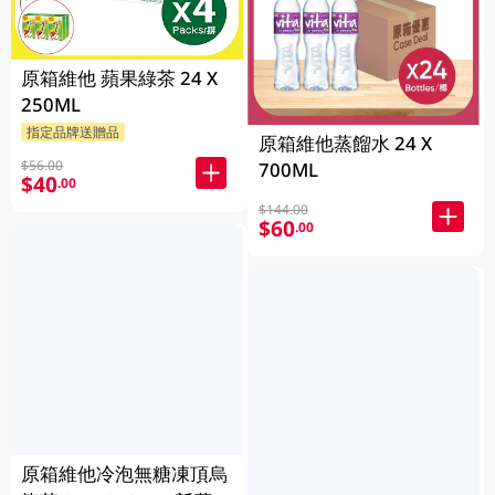
原箱維他 蘋果綠茶 24 X
250ML
指定品牌送贈品
原箱維他蒸餾水 24 X
$56.00
700ML
$40
.00
$144.00
$60
.00
原箱維他冷泡無糖凍頂烏