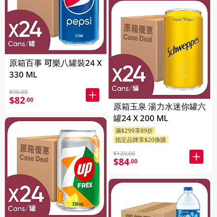
原箱百事 可樂八罐裝24 X
330 ML
$96.00
$82
.00
原箱玉泉 湯力水迷你罐六
罐24 X 200 ML
滿$299享89折
指定品牌享$20換購
$120.00
$84
.00