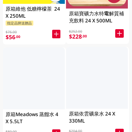
原箱維他 低糖檸檬茶 24
原箱寶礦力水特電解質補
X 250ML
充飲料 24 X 500ML
指定品牌送贈品
$252.00
$76.00
$228
$56
.00
.00
原箱依雲礦泉水 24 X
原箱Meadows 蒸餾水 4
330ML
X 5.5LT
$204.00
$80.00