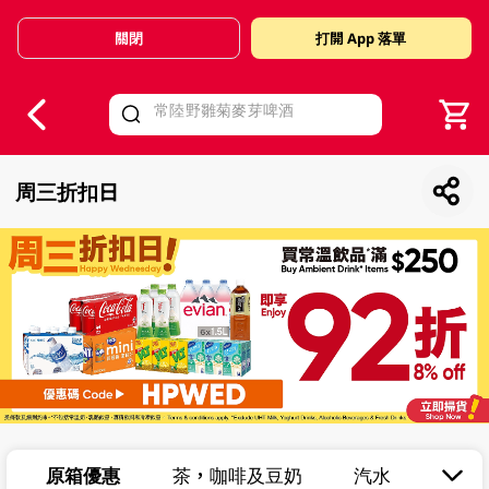
關閉
打開 App 落單
V
alid Until 30 June 2026
周三折扣日
原箱優惠
茶，咖啡及豆奶
汽水
果汁