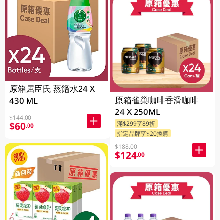
原箱屈臣氏 蒸餾水24 X
原箱雀巢咖啡香滑咖啡
430 ML
24 X 250ML
$144.00
滿$299享89折
$60
.00
指定品牌享$20換購
$188.00
$124
.00