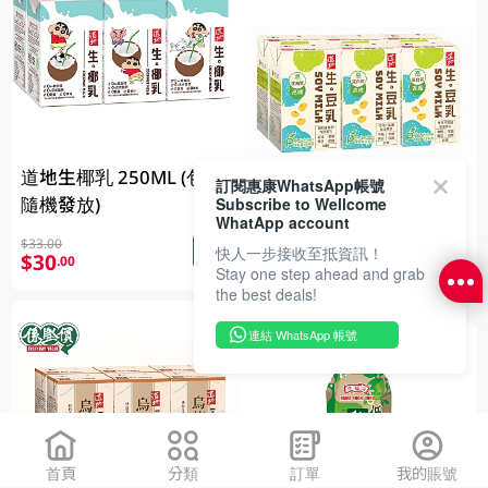
道地生椰乳 250ML (包裝
訂閱惠康WhatsApp帳號
隨機發放)
Subscribe to Wellcome
WhatApp account
道地生豆乳六包裝250ML
$33.00
快人一步接收至抵資訊！
$30
.00
$39.00
Stay one step ahead and grab
$30
.00
the best deals!
連結 WhatsApp 帳號
首頁
分類
訂單
我的賬號