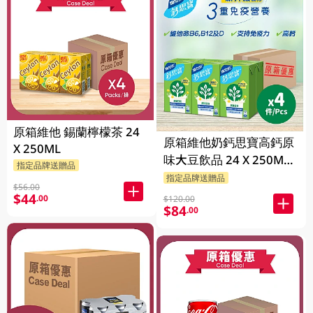
原箱維他 錫蘭檸檬茶 24
原箱維他奶鈣思寶高鈣原
X 250ML
味大豆飲品 24 X 250ML
指定品牌送贈品
(新舊包裝隨機發貨)
指定品牌送贈品
$56.00
$44
.00
$120.00
$84
.00