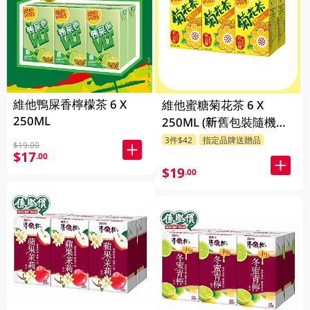
維他鴨屎香檸檬茶 6 X
維他蜜糖菊花茶 6 X
250ML
250ML (新舊包裝隨機發
貨)
3件$42
指定品牌送贈品
$19.00
$17
.00
$19
.00