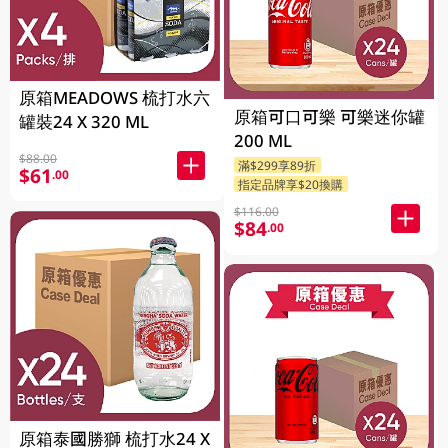
原箱MEADOWS 梳打水六
原箱可口可樂 可樂迷你罐
罐裝24 X 320 ML
200 ML
$88.00
滿$299享89折
$61
.00
指定品牌享$20換購
$116.00
$84
.00
原箱泰國勝獅 梳打水24 X