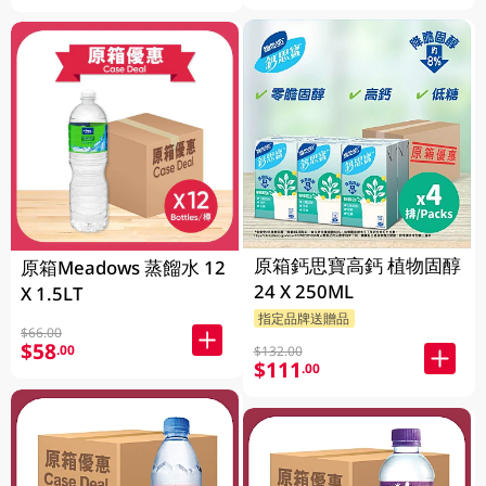
原箱鈣思寶高鈣 植物固醇
原箱Meadows 蒸餾水 12
24 X 250ML
X 1.5LT
指定品牌送贈品
$66.00
$58
.00
$132.00
$111
.00