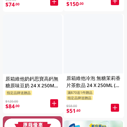
$150
$74
.00
.00
原箱維他冷泡 無糖茉莉香
原箱維他奶鈣思寶高鈣無
片茶飲品 24 X 250ML (新
糖原味豆奶 24 X 250ML
舊包裝隨機發貨)
(新舊包裝隨機發貨)
滿$70送1件贈品
指定品牌送贈品
指定品牌送贈品
$120.00
$84
$58.00
.00
$51
.60