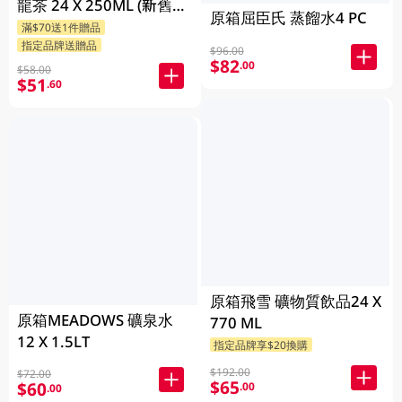
龍茶 24 X 250ML (新舊包
原箱屈臣氏 蒸餾水4 PC
裝隨機發貨)
滿$70送1件贈品
指定品牌送贈品
$96.00
$82
.00
$58.00
$51
.60
原箱飛雪 礦物質飲品24 X
原箱MEADOWS 礦泉水
770 ML
12 X 1.5LT
指定品牌享$20換購
$192.00
$72.00
$65
$60
.00
.00