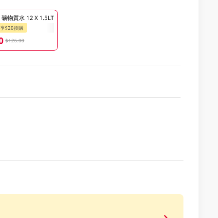
物質水 12 X 1.5LT
享$20換購
0
$126.00