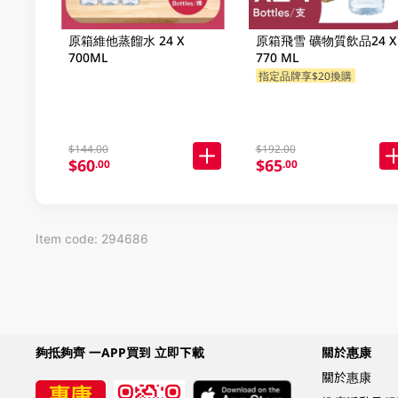
原箱維他蒸餾水 24 X
原箱飛雪 礦物質飲品24 X
700ML
770 ML
指定品牌享$20換購
$144.00
$192.00
$60
$65
.00
.00
Item code: 294686
夠抵夠齊 一APP買到 立即下載
關於惠康
關於惠康