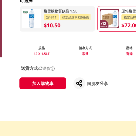
可選擇
飛雪礦物質飲品 1.5LT
原箱飛雪 礦
2件$17
指定品牌享$20換購
指定品牌
$10.50
$72.0
規格
儲存方式
產地
12 X 1.5LT
常溫
香港
送貨方式
送貨
加入購物車
同朋友分享