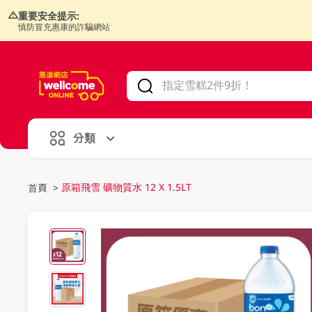
重要安全提示:
慎防冒充惠康的詐騙網站
V
alid Until 30 June 2026
分類
原箱飛雪 礦物質水 12 X 1.5LT
首頁
>