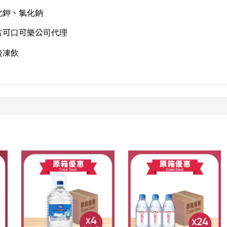
化鉀、氯化鈉
古可口可樂公司代理
後凍飲