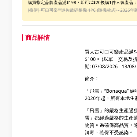
購買指定品牌產品滿$198，即可以$20換購1件人氣產品
[换購]
可口可樂™️迷你數碼相機 1PC (隨機款式) - 2026年
商品詳情
買太古可口可樂產品滿$
$100。 (以單一交
期: 07/08/2026 - 1
簡介：
「飛雪」”Bonaqu
2020年起，所有本地生
「飛雪」的嚴格生產過獲國際權
雪」都經過嚴格的生產
物質。為確保高品質，
消毒，確保不受感染。