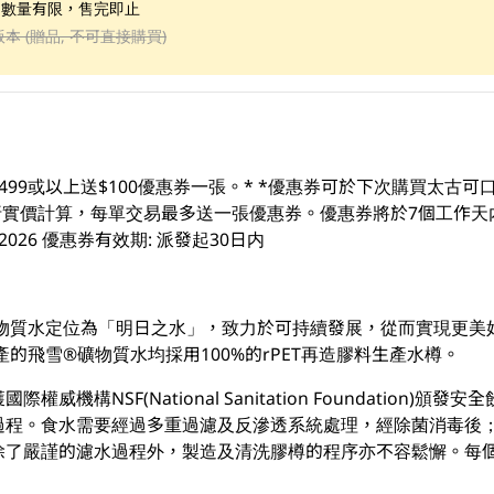
；數量有限，售完即止
版本 (贈品, 不可直接購買)
499或以上送$100優惠券一張。* *優惠券可於下次購買太古
易及折實價計算，每單交易最多送一張優惠券。優惠券將於7個工作天
3/08/2026 優惠券有效期: 派發起30日内
a” 礦物質水定位為「明日之水」，致力於可持續發展，從而實現更美
產的飛雪®礦物質水均採用100%的rPET再造膠料生產水樽。
威機構NSF(National Sanitation Foundation)頒
過程。食水需要經過多重過濾及反滲透系統處理，經除菌消毒後
除了嚴謹的濾水過程外，製造及清洗膠樽的程序亦不容鬆懈。每