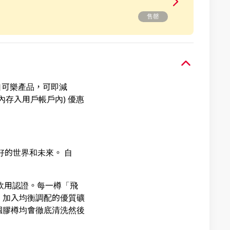
售罄
可口可樂產品，可即減
內存入用戶帳戶內) 優惠
好的世界和未來。 自
發安全飲用認證。每一樽「飛
；加入均衡調配的優質礦
個膠樽均會徹底清洗然後