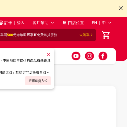
註冊 | 登入
客戶幫助
門店位置
EN | 中
訂單滿
500
元港幣即可享有免費送貨服務
去湊單
，不同地區所提供的產品有機會具
「網購店取」於指定門店免費自取。
選擇送貨方式