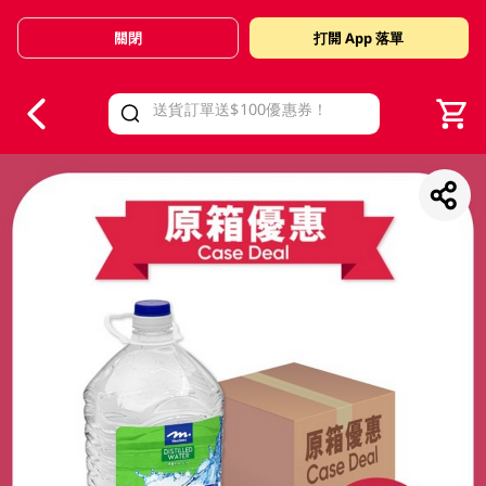
關閉
打開 App 落單
V
alid Until 30 June 2026