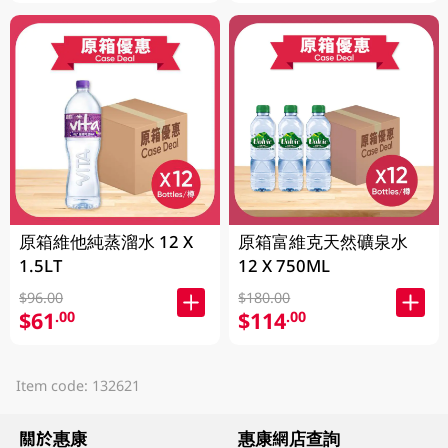
原箱維他純蒸溜水 12 X
原箱富維克天然礦泉水
1.5LT
12 X 750ML
$96.00
$180.00
$61
$114
.00
.00
Item code: 132621
關於惠康
惠康網店查詢