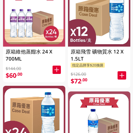
原箱維他蒸餾水 24 X
原箱飛雪 礦物質水 12 X
700ML
1.5LT
指定品牌享$20換購
$144.00
$60
.00
$126.00
$72
.00