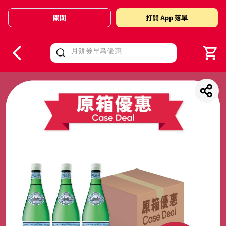
關閉
打開 App 落單
V
alid Until 30 June 2026