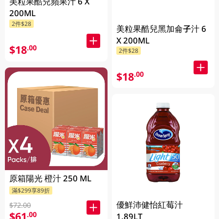
美粒果酷兒蘋果汁 6 X
200ML
2件$28
美粒果酷兒黑加侖子汁 6
X 200ML
$18
.00
2件$28
$18
.00
原箱陽光 橙汁 250 ML
滿$299享89折
優鮮沛健怡紅莓汁
$72.00
$61
.00
1.89LT