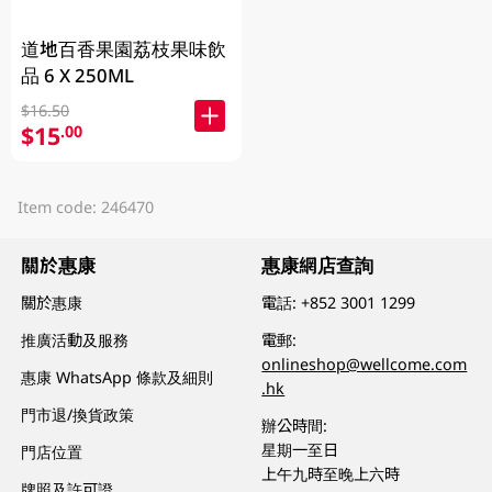
道地百香果園荔枝果味飲
品 6 X 250ML
$16.50
$15
.00
Item code: 246470
關於惠康
惠康網店查詢
關於惠康
電話:
+852 3001 1299
推廣活動及服務
電郵:
onlineshop@wellcome.com
惠康 WhatsApp 條款及細則
.hk
門市退/換貨政策
辦公時間:
星期一至日
門店位置
上午九時至晚上六時
牌照及許可證