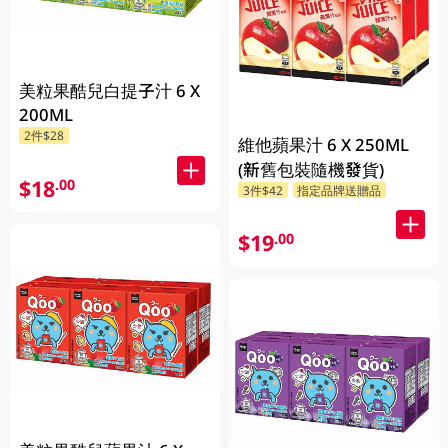
美粒果酷兒白提子汁 6 X
200ML
2件$28
維他蘋果汁 6 X 250ML
(新舊包裝隨機發貨)
$18
.00
3件$42
指定品牌送贈品
$19
.00