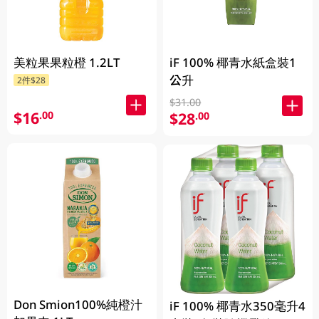
美粒果果粒橙 1.2LT
iF 100% 椰青水紙盒裝1
公升
2件$28
$31.00
$16
.00
$28
.00
Don Smion100%純橙汁
iF 100% 椰青水350毫升4