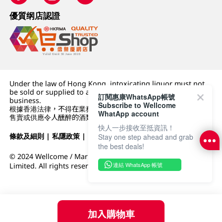
優質纲店認證
Under the law of Hong Kong, intoxicating liquor must not
be sold or supplied to a minor (under 18) in the course of
訂閱惠康WhatsApp帳號
business.
Subscribe to Wellcome
根據香港法律，不得在業務過程中，向未成年人 (18 歲以下人士)
WhatApp account
售賣或供應令人醺醉的酒類。
快人一步接收至抵資訊！
條款及細則
|
私隱政策
|
DFI零售集團
Stay one step ahead and grab
the best deals!
© 2024 Wellcome / Market Place. The Dairy Farm Company
連結 WhatsApp 帳號
Limited. All rights reserved.
加入購物車