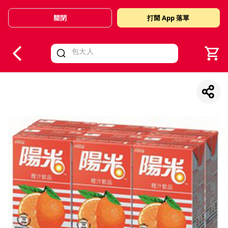
關閉
打開 App 落單
V
alid Until 30 June 2026