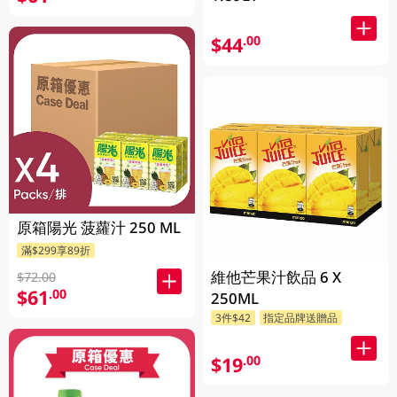
$44
.00
原箱陽光 菠蘿汁 250 ML
滿$299享89折
維他芒果汁飲品 6 X
$72.00
$61
.00
250ML
3件$42
指定品牌送贈品
$19
.00