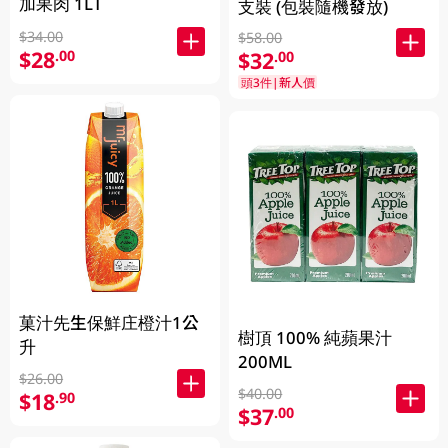
加果肉 1LT
支裝 (包裝隨機發放)
$34.00
$58.00
$28
.00
$32
.00
頭3件|新人價
菓汁先生保鮮庄橙汁1公
樹頂 100% 純蘋果汁
升
200ML
$26.00
$40.00
$18
.90
$37
.00