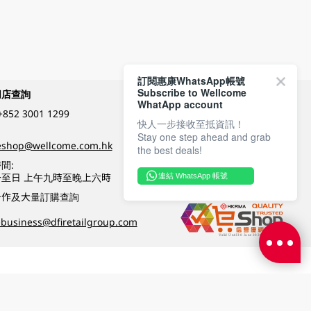
訂閱惠康WhatsApp帳號
Subscribe to Wellcome
網店查詢
付款方式
WhatApp account
+852 3001 1299
快人一步接收至抵資訊！
Stay one step ahead and grab
關注我們
eshop@wellcome.com.hk
the best deals!
間:
至日 上午九時至晚上六時
連結 WhatsApp 帳號
優質纲店認證
合作及大量訂購查詢
business@dfiretailgroup.com
條款及細則
|
私隱政策
|
DFI零售集團