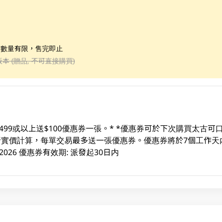
；數量有限，售完即止
版本 (贈品, 不可直接購買)
499或以上送$100優惠券一張。* *優惠券可於下次購買太古
易及折實價計算，每單交易最多送一張優惠券。優惠券將於7個工作天
3/08/2026 優惠券有效期: 派發起30日内