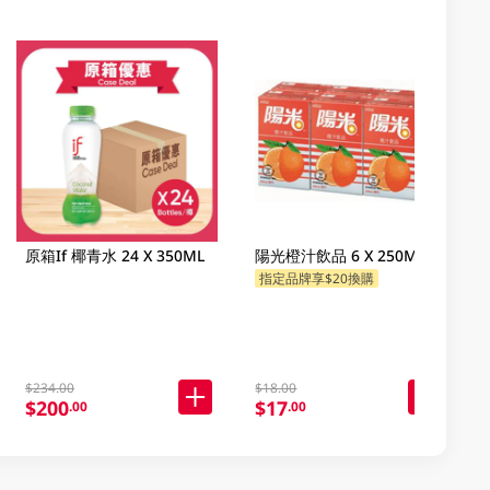
原箱If 椰青水 24 X 350ML
陽光橙汁飲品 6 X 250ML
指定品牌享$20換購
$234.00
$18.00
$200
$17
.00
.00