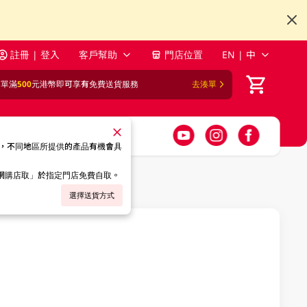
註冊 | 登入
客戶幫助
門店位置
EN | 中
訂單滿
500
元港幣即可享有免費送貨服務
去湊單
，不同地區所提供的產品有機會具
「網購店取」於指定門店免費自取。
選擇送貨方式