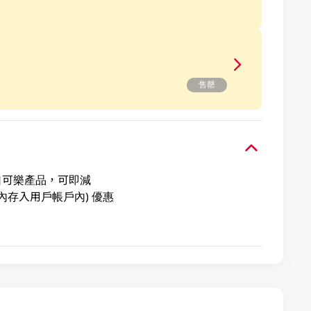
售罄
可口可樂產品，可即減
內存入用戶帳戶內) 優惠