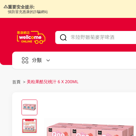
重要安全提示:
慎防冒充惠康的詐騙網站
V
alid Until 30 June 2026
分類
美粒果酷兒桃汁 6 X 200ML
首頁
>