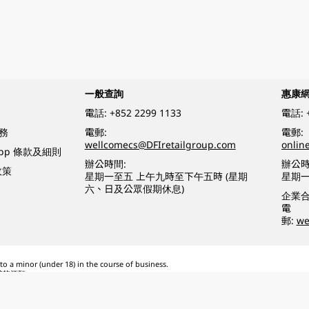
一般查詢
惠康
電話:
+852 2299 1133
電話:
務
電郵:
電郵:
wellcomecs@DFIretailgroup.com
onlin
App 條款及細則
辦公時間:
辦公時
政策
星期一至五 上午九時至下午五時 (星期
星期一
六、日及公眾假期休息)
企業
電
郵:
we
o a minor (under 18) in the course of business.
醉的酒類。
eserved.