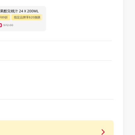
酷兒桃汁 24 X 200ML
享89折
指定品牌享$20換購
0
$72.00