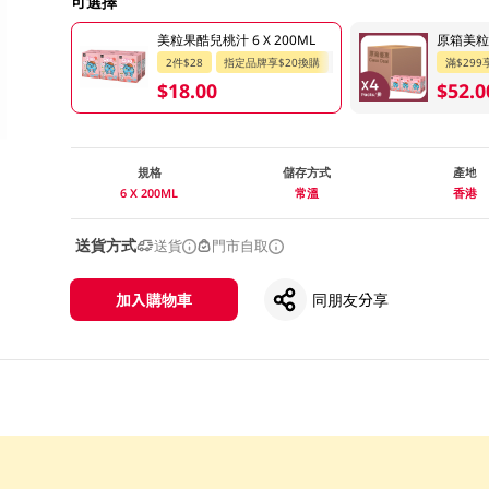
可選擇
美粒果酷兒桃汁 6 X 200ML
原箱美粒果
2件$28
指定品牌享$20換購
滿$299
$18.00
$52.0
規格
儲存方式
產地
6 X 200ML
常溫
香港
送貨方式
送貨
門市自取
加入購物車
同朋友分享