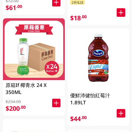
$72.00
2件$28
$61
.00
$18
.00
原箱If 椰青水 24 X
350ML
優鮮沛健怡紅莓汁
$234.00
1.89LT
$200
.00
$44
.00