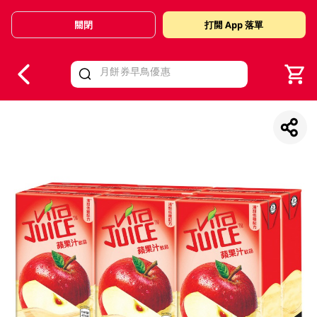
關閉
打開 App 落單
V
alid Until 30 June 2026