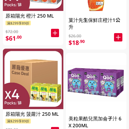
原箱陽光 橙汁 250 ML
菓汁先生保鮮庄橙汁1公
滿$299享89折
升
$72.00
$26.00
$61
.00
$18
.90
原箱陽光 菠蘿汁 250 ML
美粒果酷兒黑加侖子汁 6
滿$299享89折
X 200ML