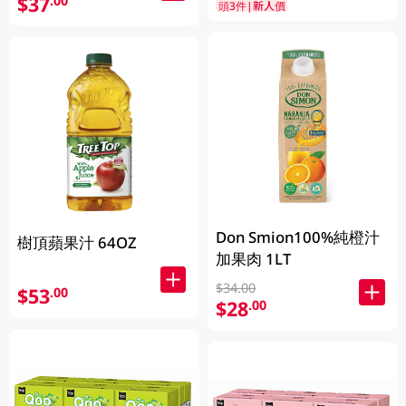
$37
.00
頭3件|新人價
Don Smion100%純橙汁
樹頂蘋果汁 64OZ
加果肉 1LT
$34.00
$53
.00
$28
.00