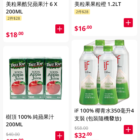
美粒果酷兒蘋果汁 6 X
美粒果果粒橙 1.2LT
200ML
2件$28
2件$28
$16
.00
$18
.00
iF 100% 椰青水350毫升4
樹頂 100% 純蘋果汁
支裝 (包裝隨機發放)
200ML
$58.00
$32
.00
$40.00