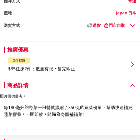
儲存方式
常溫
產地
Japan 日本
送貨方式
送貨
門市自取
推廣優惠
2件$35
$35任揀2件；數量有限，售完即止
商品詳情
照片僅供參考。
每180毫升的野菜一日營就濃縮了350克的蔬菜份量，幫助快速補充
蔬菜營養，一開即飲，隨時為身體補補菜!