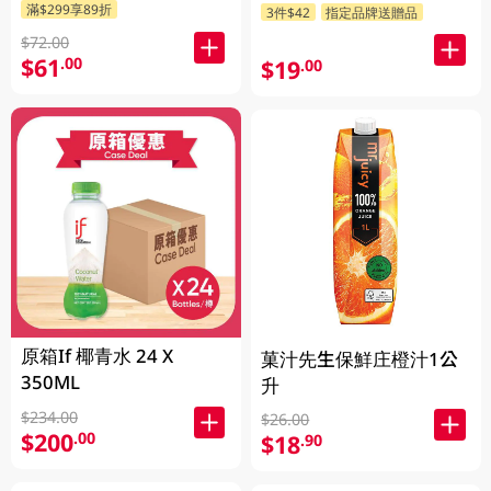
滿$299享89折
3件$42
指定品牌送贈品
$72.00
$61
.00
$19
.00
原箱If 椰青水 24 X
菓汁先生保鮮庄橙汁1公
350ML
升
$234.00
$26.00
$200
.00
$18
.90