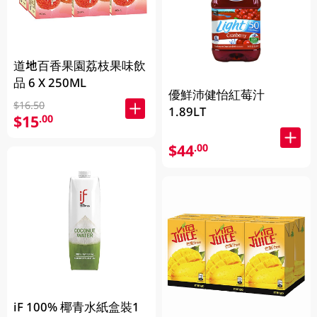
道地百香果園荔枝果味飲
品 6 X 250ML
優鮮沛健怡紅莓汁
$16.50
1.89LT
$15
.00
$44
.00
iF 100% 椰青水紙盒裝1