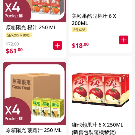
美粒果酷兒桃汁 6 X
200ML
原箱陽光 橙汁 250 ML
2件$28
滿$299享89折
$72.00
$18
.00
$61
.00
維他蘋果汁 6 X 250ML
原箱陽光 菠蘿汁 250 ML
(新舊包裝隨機發貨)