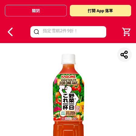
關閉
打開 App 落單
V
alid Until 30 June 2026