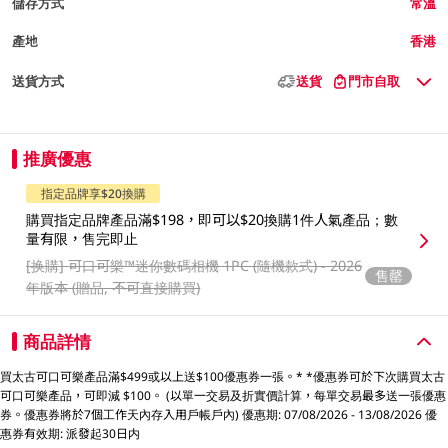
儲存方式
常溫
產地
香港
送貨方式
送貨
門市自取
推廣優惠
指定品牌享$20換購
購買指定品牌產品滿$198，即可以$20換購1件人氣產品；數
量有限，售完即止
[换購]
可口可樂™️迷你數碼相機 1PC (隨機款式) - 2026
售罄
年版本 (贈品, 不可直接購買)
商品詳情
買太古可口可樂產品滿$499或以上送$100優惠券一張。* *優惠券可於下次購買太古
可口可樂產品，可即減 $100。 (以單一交易及折實價計算，每單交易最多送一張優惠
券。優惠券將於7個工作天內存入用戶帳戶內) 優惠期: 07/08/2026 - 13/08/2026 優
惠券有效期: 派發起30日内