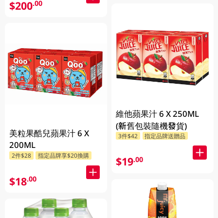
$200
.00
維他蘋果汁 6 X 250ML
(新舊包裝隨機發貨)
美粒果酷兒蘋果汁 6 X
3件$42
指定品牌送贈品
200ML
2件$28
指定品牌享$20換購
$19
.00
$18
.00