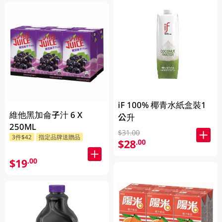
iF 100% 椰青水紙盒裝1
維他黑加侖子汁 6 X
公升
250ML
$31.00
3件$42
指定品牌送贈品
$28
.00
$19
.00