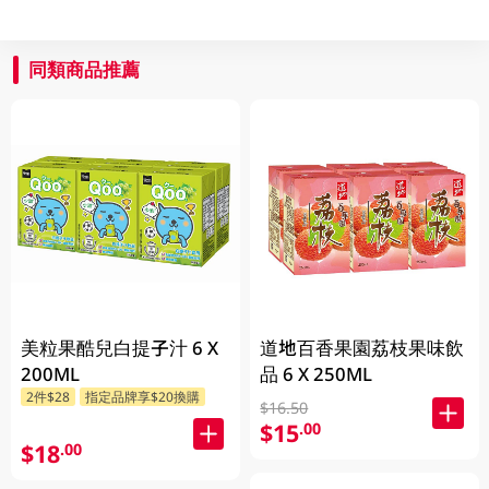
同類商品推薦
美粒果酷兒白提子汁 6 X
道地百香果園荔枝果味飲
200ML
品 6 X 250ML
2件$28
指定品牌享$20換購
$16.50
$15
.00
$18
.00