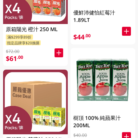
優鮮沛健怡紅莓汁
1.89LT
原箱陽光 橙汁 250 ML
$44
.00
滿$299享89折
指定品牌享$20換購
$72.00
$61
.00
樹頂 100% 純蘋果汁
200ML
$40.00