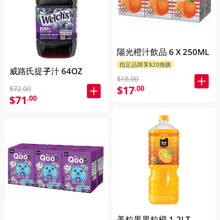
陽光橙汁飲品 6 X 250ML
指定品牌享$20換購
威路氏提子汁 64OZ
$18.00
$17
.00
$72.00
$71
.00
美粒果果粒橙 1.2LT