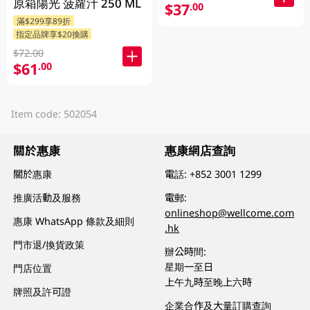
原箱陽光 菠蘿汁 250 ML
$37
.00
滿$299享89折
指定品牌享$20換購
$72.00
$61
.00
Item code: 502054
關於惠康
惠康網店查詢
關於惠康
電話:
+852 3001 1299
推廣活動及服務
電郵:
onlineshop@wellcome.com
惠康 WhatsApp 條款及細則
.hk
門市退/換貨政策
辦公時間:
星期一至日
門店位置
上午九時至晚上六時
牌照及許可證
企業合作及大量訂購查詢