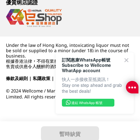
優質纲店認證
Under the law of Hong Kong, intoxicating liquor must not
be sold or supplied to a minor (under 18) in the course of
business.
訂閱惠康WhatsApp帳號
根據香港法律，不得在業務過程中，向未成年人 (18 歲以下人士)
Subscribe to Wellcome
售賣或供應令人醺醉的酒類。
WhatApp account
條款及細則
|
私隱政策
|
DFI零售集團
快人一步接收至抵資訊！
Stay one step ahead and grab
the best deals!
© 2024 Wellcome / Market Place. The Dairy Farm Company
Limited. All rights reserved.
連結 WhatsApp 帳號
暫時缺貨