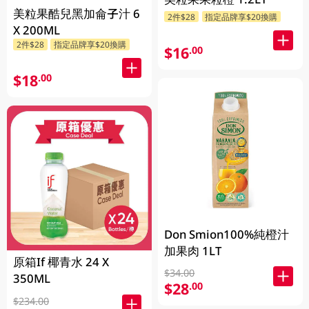
美粒果酷兒黑加侖子汁 6
2件$28
指定品牌享$20換購
X 200ML
2件$28
指定品牌享$20換購
$16
.00
$18
.00
Don Smion100%純橙汁
加果肉 1LT
原箱If 椰青水 24 X
$34.00
350ML
$28
.00
$234.00