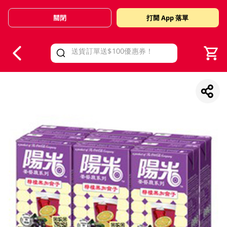
關閉
打開 App 落單
V
alid Until 30 June 2026