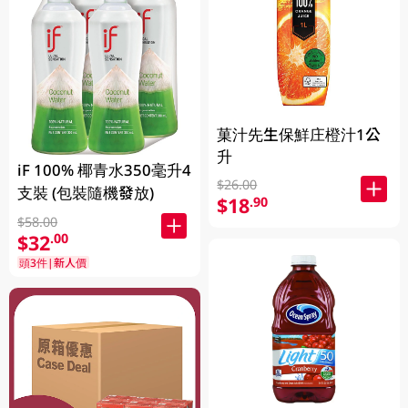
菓汁先生保鮮庄橙汁1公
升
iF 100% 椰青水350毫升4
$26.00
支裝 (包裝隨機發放)
$18
.90
$58.00
$32
.00
頭3件|新人價