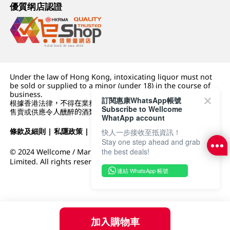
優質纲店認證
Under the law of Hong Kong, intoxicating liquor must not
be sold or supplied to a minor (under 18) in the course of
business.
訂閱惠康WhatsApp帳號
根據香港法律，不得在業務過程中，向未成年人 (18 歲以下人士)
Subscribe to Wellcome
售賣或供應令人醺醉的酒類。
WhatApp account
條款及細則
|
私隱政策
|
DFI零售集團
快人一步接收至抵資訊！
Stay one step ahead and grab
the best deals!
© 2024 Wellcome / Market Place. The Dairy Farm Company
Limited. All rights reserved.
連結 WhatsApp 帳號
加入購物車