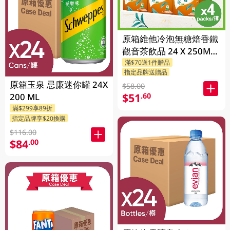
原箱維他冷泡無糖焙香鐵
觀音茶飲品 24 X 250ML
滿$70送1件贈品
(新舊包裝隨機發貨)
指定品牌送贈品
原箱玉泉 忌廉迷你罐 24X
$58.00
$51
.60
200 ML
滿$299享89折
指定品牌享$20換購
$116.00
$84
.00