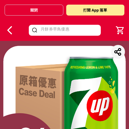
關閉
打開 App 落單
V
alid Until 30 June 2026