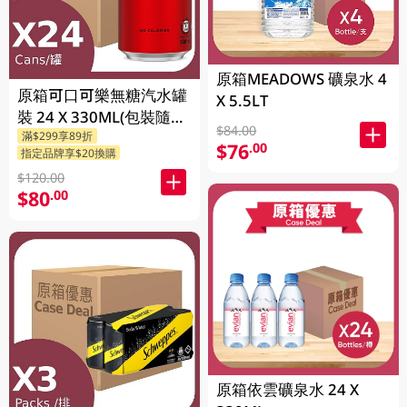
原箱MEADOWS 礦泉水 4
原箱可口可樂無糖汽水罐
X 5.5LT
裝 24 X 330ML(包裝隨機
$84.00
滿$299享89折
發送)
$76
.00
指定品牌享$20換購
$120.00
$80
.00
原箱依雲礦泉水 24 X