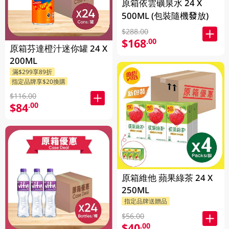
原箱依雲礦泉水 24 X
500ML (包裝隨機發放)
$288.00
$168
.00
原箱芬達橙汁迷你罐 24 X
200ML
滿$299享89折
指定品牌享$20換購
$116.00
$84
.00
原箱維他 蘋果綠茶 24 X
250ML
指定品牌送贈品
$56.00
$40
.00