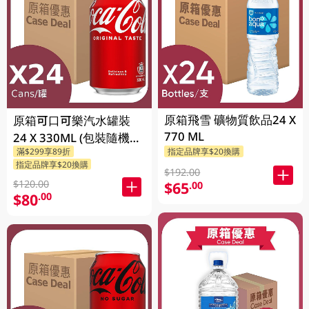
原箱飛雪 礦物質飲品24 X
原箱可口可樂汽水罐裝
770 ML
24 X 330ML (包裝隨機發
滿$299享89折
指定品牌享$20換購
送)
指定品牌享$20換購
$192.00
$120.00
$65
.00
$80
.00