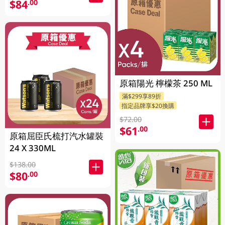
$84
.00
原箱陽光 檸檬茶 250 ML
滿$299享89折
指定品牌享$20換購
$72.00
$61
.00
原箱屈臣氏梳打汽水罐裝
24 X 330ML
$138.00
$80
.00