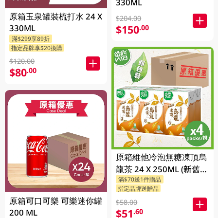
330ML
原箱玉泉罐裝梳打水 24 X
$204.00
330ML
$150
.00
滿$299享89折
指定品牌享$20換購
$120.00
$80
.00
原箱維他冷泡無糖凍頂烏
龍茶 24 X 250ML (新舊包
滿$70送1件贈品
裝隨機發貨)
指定品牌送贈品
原箱可口可樂 可樂迷你罐
$58.00
$51
.60
200 ML