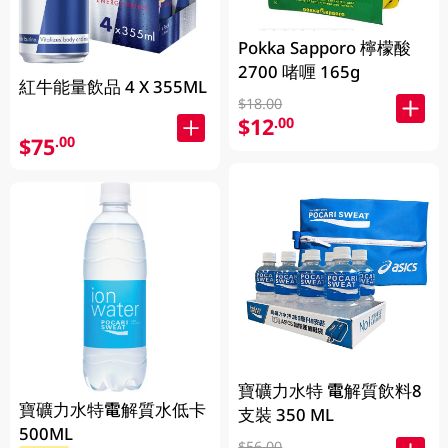
Pokka Sapporo 檸檬酸
2700 啫喱 165g
紅牛能量飲品 4 X 355ML
$18.00
$12
.00
$75
.00
寶礦力水特 電解質飲料8
寶礦力水特電解質水低卡
支裝 350 ML
500ML
$56.00