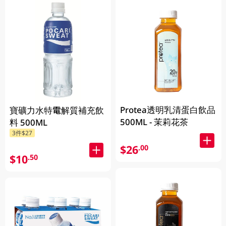
Protea透明乳清蛋白飲品
寶礦力水特電解質補充飲
500ML - 茉莉花茶
料 500ML
3件$27
$26
.00
$10
.50