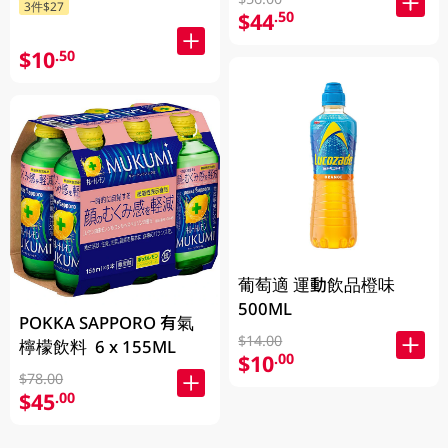
3件$27
$44
.50
$10
.50
葡萄適 運動飲品橙味
500ML
POKKA SAPPORO 有氣
$14.00
檸檬飲料 6 x 155ML
$10
.00
$78.00
$45
.00