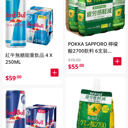
POKKA SAPPORO 檸檬
酸2700飲料 6支裝
紅牛無糖能量飲品 4 X
155ML
$78.00
250ML
$55
.00
$59
.00