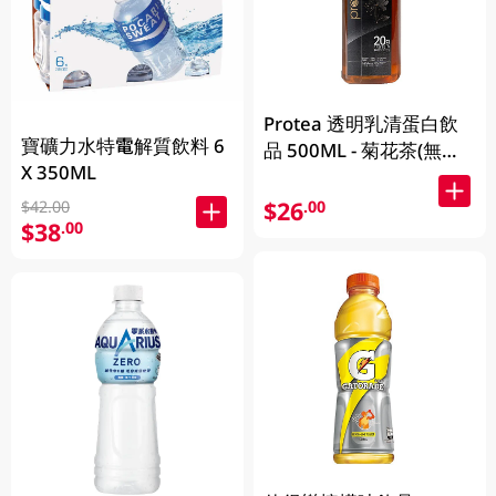
Protea 透明乳清蛋白飲
寶礦力水特電解質飲料 6
品 500ML - 菊花茶(無咖
X 350ML
啡因)
$26
.00
$42.00
$38
.00