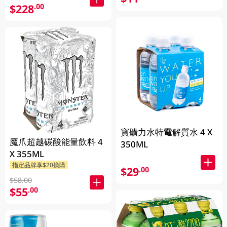
$228
.00
寶礦力水特電解質水 4 X
魔爪超越碳酸能量飲料 4
350ML
X 355ML
指定品牌享$20換購
$29
.00
$58.00
$55
.00