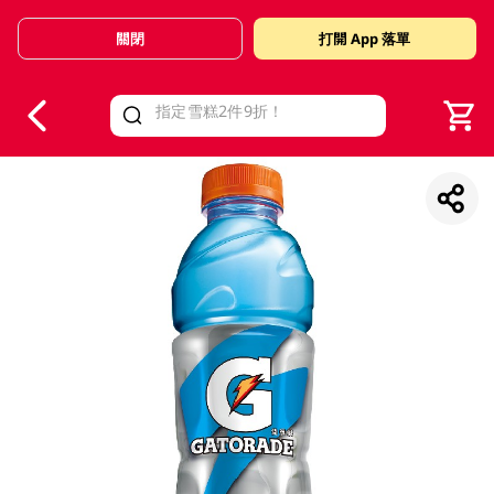
關閉
打開 App 落單
V
alid Until 30 June 2026