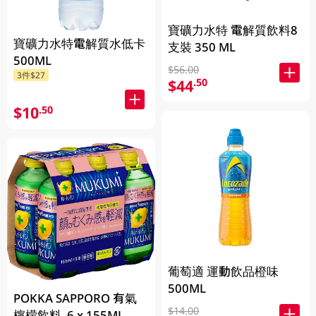
寶礦力水特 電解質飲料8
寶礦力水特電解質水低卡
支裝 350 ML
500ML
$56.00
3件$27
$44
.50
$10
.50
葡萄適 運動飲品橙味
500ML
POKKA SAPPORO 有氣
$14.00
檸檬飲料 6 x 155ML