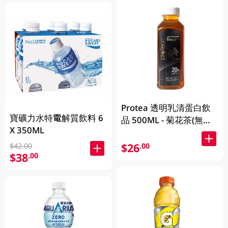
Protea 透明乳清蛋白飲
寶礦力水特電解質飲料 6
品 500ML - 菊花茶(無咖
X 350ML
啡因)
$26
.00
$42.00
$38
.00