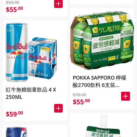
$58.00
$55
.00
POKKA SAPPORO 檸檬
酸2700飲料 6支裝
紅牛無糖能量飲品 4 X
155ML
$78.00
250ML
$55
.00
$59
.00