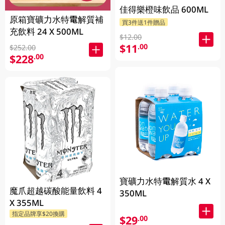
佳得樂橙味飲品 600ML
原箱寶礦力水特電解質補
買3件送1件贈品
充飲料 24 X 500ML
$12.00
$11
.00
$252.00
$228
.00
寶礦力水特電解質水 4 X
魔爪超越碳酸能量飲料 4
350ML
X 355ML
指定品牌享$20換購
$29
.00