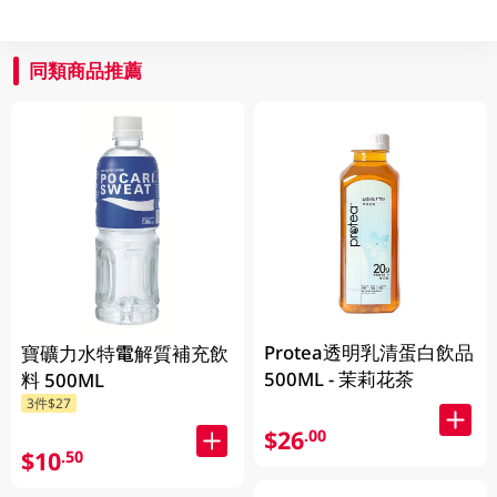
同類商品推薦
Protea透明乳清蛋白飲品
寶礦力水特電解質補充飲
500ML - 茉莉花茶
料 500ML
3件$27
$26
.00
$10
.50