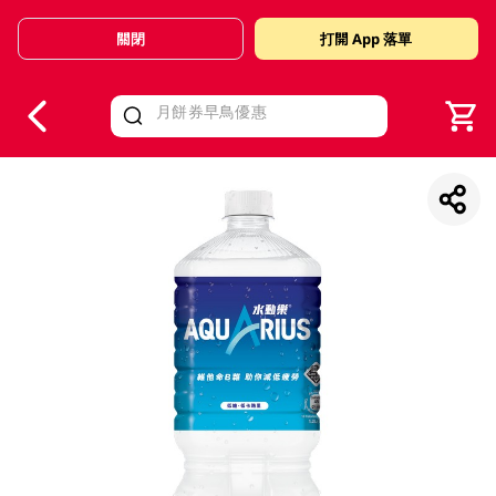
關閉
打開 App 落單
V
alid Until 30 June 2026