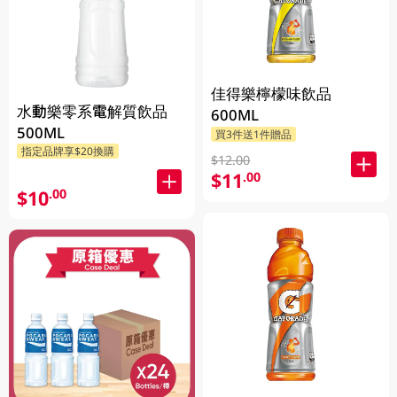
佳得樂檸檬味飲品
水動樂零系電解質飲品
600ML
500ML
買3件送1件贈品
指定品牌享$20換購
$12.00
$11
.00
$10
.00