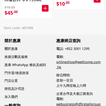
$10
.00
$78.00
$45
.00
Item code: 487488
關於惠康
惠康網店查詢
關於惠康
電話:
+852 3001 1299
推廣活動及服務
電郵:
onlineshop@wellcome.com
惠康 WhatsApp 條款及細則
.hk
門市退/換貨政策
辦公時間:
星期一至日
門店位置
上午九時至晚上六時
牌照及許可證
企業合作及大量訂購查詢
加入我們
電郵:
webusiness@dfiretailgroup
一般查詢