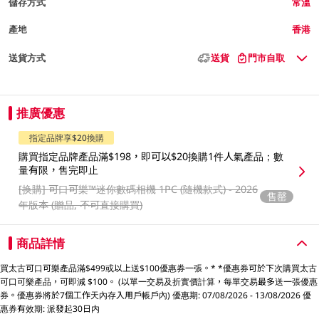
儲存方式
常溫
產地
香港
送貨方式
送貨
門市自取
推廣優惠
指定品牌享$20換購
購買指定品牌產品滿$198，即可以$20換購1件人氣產品；數
量有限，售完即止
[换購]
可口可樂™️迷你數碼相機 1PC (隨機款式) - 2026
售罄
年版本 (贈品, 不可直接購買)
商品詳情
買太古可口可樂產品滿$499或以上送$100優惠券一張。* *優惠券可於下次購買太古
可口可樂產品，可即減 $100。 (以單一交易及折實價計算，每單交易最多送一張優惠
券。優惠券將於7個工作天內存入用戶帳戶內) 優惠期: 07/08/2026 - 13/08/2026 優
惠券有效期: 派發起30日内