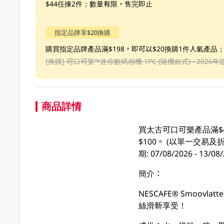
$44任揀2件；數量有限，售完即止
指定品牌享$20換購
購買指定品牌產品滿$198，即可以$20換購1件人氣產品
[换購]
可口可樂™️迷你數碼相機 1PC (隨機款式) - 2026年
商品詳情
買太古可口可樂產品滿$
$100。 (以單一交
期: 07/08/2026 - 1
簡介：
NESCAFE® Smo
絲滑新享受！