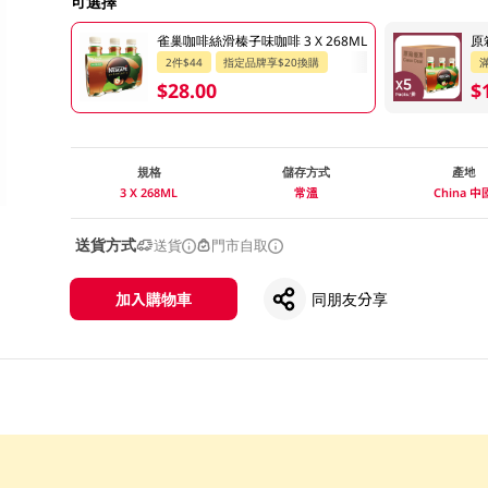
可選擇
雀巢咖啡絲滑榛子味咖啡 3 X 268ML
原
2件$44
指定品牌享$20換購
滿
$28.00
$
規格
儲存方式
產地
3 X 268ML
常溫
China 中
送貨方式
送貨
門市自取
加入購物車
同朋友分享