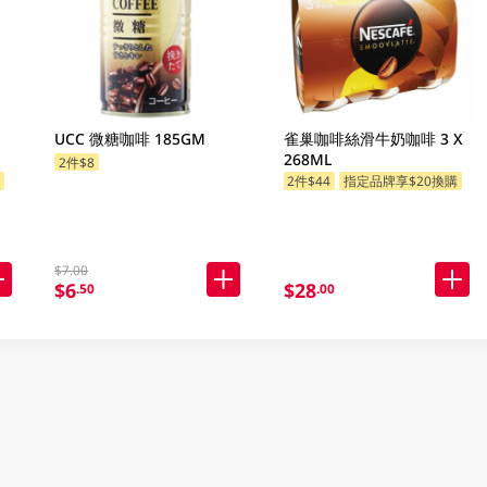
UCC 微糖咖啡 185GM
雀巢咖啡絲滑牛奶咖啡 3 X
268ML
2件$8
購
2件$44
指定品牌享$20換購
$7.00
$6
$28
.50
.00