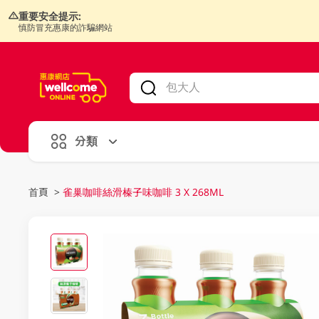
重要安全提示:
慎防冒充惠康的詐騙網站
V
alid Until 30 June 2026
分類
首頁
>
雀巢咖啡絲滑榛子味咖啡 3 X 268ML