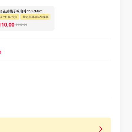
箱雀巢榛子味咖啡15x268ml
$299享89折
指定品牌享$20換購
110.00
$140.00
國