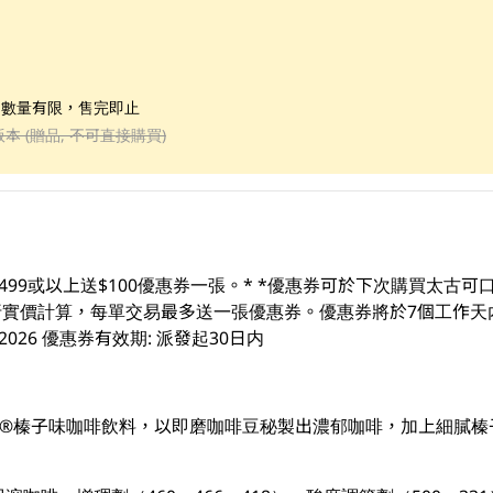
；數量有限，售完即止
版本 (贈品, 不可直接購買)
499或以上送$100優惠券一張。* *優惠券可於下次購買太古
易及折實價計算，每單交易最多送一張優惠券。優惠券將於7個工作天
3/08/2026 優惠券有效期: 派發起30日内
ovlatte®榛子味咖啡飲料，以即磨咖啡豆秘製出濃郁咖啡，加上細