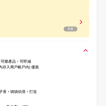
售罄
可口可樂產品，可即減
內存入用戶帳戶內) 優惠
膩榛子香，啖啖幼滑，打造