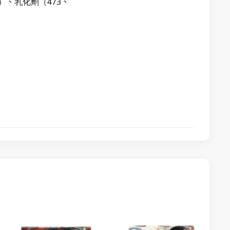
）、乳化劑（473、