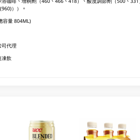
咖啡、增稠劑（460、466、418）、酸度調節劑（500、331
960)））。
總容量 804ML)
公司代理
後凍飲