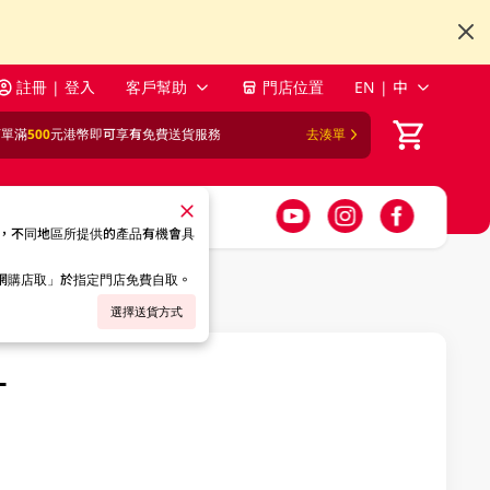
註冊 | 登入
客戶幫助
門店位置
EN | 中
訂單滿
500
元港幣即可享有免費送貨服務
去湊單
，不同地區所提供的產品有機會具
「網購店取」於指定門店免費自取。
選擇送貨方式
L