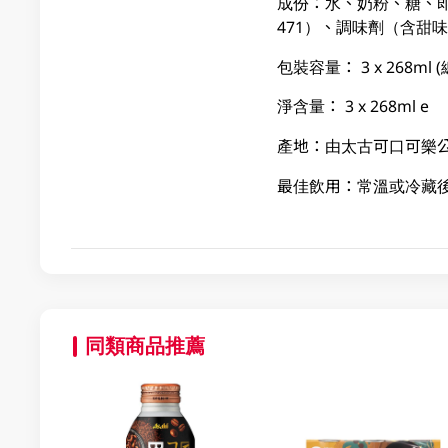
成份：水、奶粉、糖、即溶
471）、調味劑（含甜味(
包裝容量： 3 x 268ml (
淨含量： 3 x 268ml e
產地：由太古可口可樂
最佳飲用：常溫或冷藏
同類商品推薦