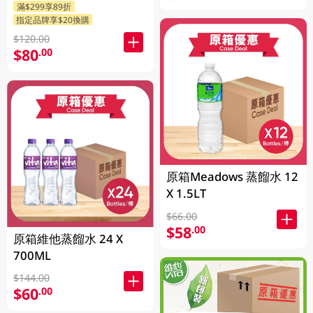
滿$299享89折
發送)
指定品牌享$20換購
$120.00
$80
.00
原箱Meadows 蒸餾水 12
X 1.5LT
$66.00
$58
.00
原箱維他蒸餾水 24 X
700ML
$144.00
$60
.00