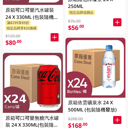
250ML
原箱可口可樂汽水罐裝
指定品牌送贈品
24 X 330ML (包裝隨機發
$76.00
滿$299享89折
送)
$56
.00
指定品牌享$20換購
$120.00
$80
.00
原箱依雲礦泉水 24 X
500ML (包裝隨機發放)
原箱可口可樂無糖汽水罐
$288.00
$168
.00
裝 24 X 330ML(包裝隨機