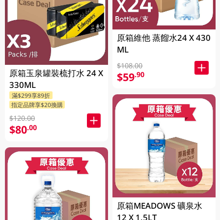
原箱維他 蒸餾水24 X 430
ML
$108.00
原箱玉泉罐裝梳打水 24 X
$59
.90
330ML
滿$299享89折
指定品牌享$20換購
$120.00
$80
.00
原箱MEADOWS 礦泉水
12 X 1.5LT