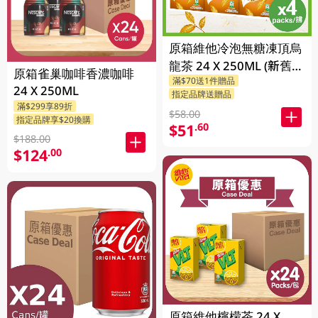
原箱維他冷泡無糖凍頂烏
龍茶 24 X 250ML (新舊包
原箱雀巢咖啡香濃咖啡
滿$70送1件贈品
裝隨機發貨)
24 X 250ML
指定品牌送贈品
滿$299享89折
$58.00
指定品牌享$20換購
$51
.60
$188.00
$124
.00
原箱維他檸檬茶 24 X