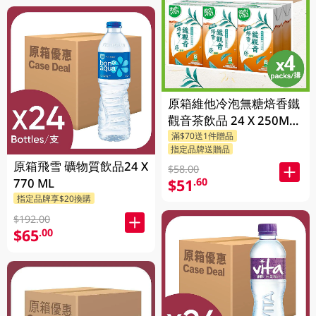
原箱維他冷泡無糖焙香鐵
觀音茶飲品 24 X 250ML
滿$70送1件贈品
(新舊包裝隨機發貨)
指定品牌送贈品
原箱飛雪 礦物質飲品24 X
$58.00
770 ML
$51
.60
指定品牌享$20換購
$192.00
$65
.00