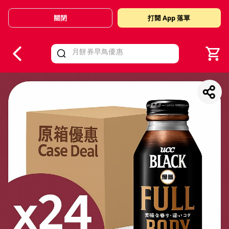
關閉
打開 App 落單
V
alid Until 30 June 2026