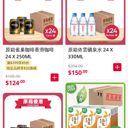
原箱雀巢咖啡香滑咖啡
原箱依雲礦泉水 24 X
24 X 250ML
330ML
滿$299享89折
$204.00
指定品牌享$20換購
$150
.00
$188.00
$124
.00