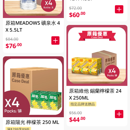
$72.00
$60
.00
原箱MEADOWS 礦泉水 4
X 5.5LT
$84.00
$76
.00
原箱維他 錫蘭檸檬茶 24
X 250ML
指定品牌送贈品
$56.00
$44
.00
原箱陽光 檸檬茶 250 ML
滿$299享89折