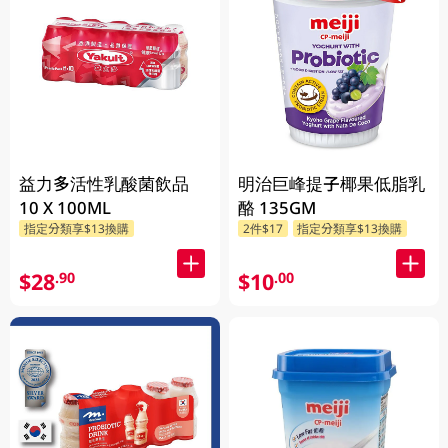
益力多活性乳酸菌飲品
明治巨峰提子椰果低脂乳
10 X 100ML
酪 135GM
指定分類享$13換購
2件$17
指定分類享$13換購
$28
$10
.90
.00