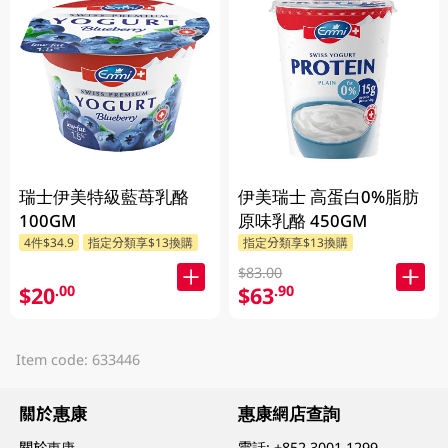
瑞士伊美特級藍苺乳酪
伊美瑞士 高蛋白0%脂肪
100GM
原味乳酪 450GM
4件$34.9
指定分類享$13換購
指定分類享$13換購
$83.00
$20
$63
.00
.90
Item code: 633446
關於惠康
惠康網店查詢
關於惠康
電話:
+852 3001 1299