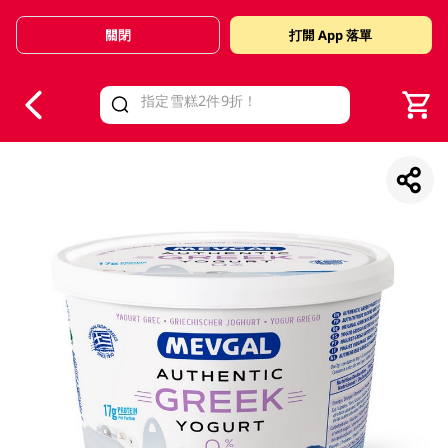
關閉
打開 App 落單
V
alid Until 30 June 2026