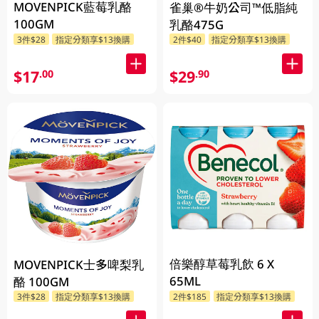
MOVENPICK藍莓乳酪
雀巢®牛奶公司™低脂純
100GM
乳酪475G
3件$28
指定分類享$13換購
2件$40
指定分類享$13換購
$17
$29
.00
.90
倍樂醇草莓乳飲 6 X
MOVENPICK士多啤梨乳
65ML
酪 100GM
3件$28
指定分類享$13換購
2件$185
指定分類享$13換購