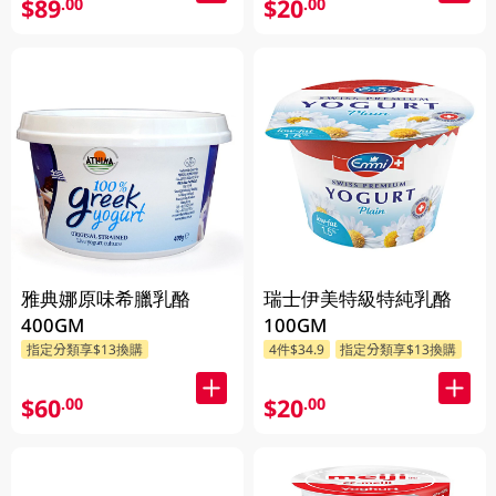
$89
$20
.00
.00
雅典娜原味希臘乳酪
瑞士伊美特級特純乳酪
400GM
100GM
指定分類享$13換購
4件$34.9
指定分類享$13換購
$60
$20
.00
.00