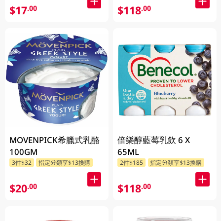
$17
$118
.00
.00
MOVENPICK希臘式乳酪
倍樂醇藍莓乳飲 6 X
100GM
65ML
3件$32
指定分類享$13換購
2件$185
指定分類享$13換購
$20
$118
.00
.00