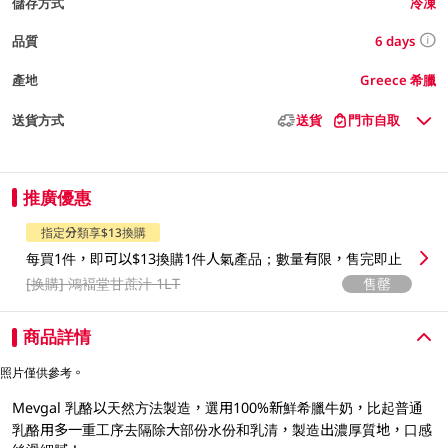
儲存方式
冷凍
6 days
品質
產地
Greece 希臘
送貨方式
送貨
門市自取
推廣優惠
指定分類享$13換購
每買1件，即可以$13換購1件人氣產品；數量有限，售完即止
[换購]
鴻褔堂甘蔗汁 1LT
售罄
商品詳情
照片僅供參考。
Mevgal 乳酪以天然方法製造，選用100%新鮮希臘牛奶，比起普通
乳酪用多一重工序去隔除大部份水份和乳清，製造出濃厚質地，口感