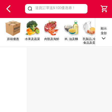
V
alid Until 30 June 2026
顯示
全部
原箱優惠
水果及蔬菜
肉類及海鮮
米, 油及麵
乳製品,冷凍
早餐及
食品及蛋類