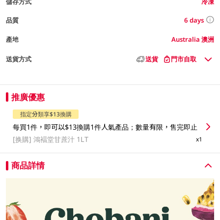
儲存方式
冷凍
6 days
品質
產地
Australia 澳洲
送貨方式
送貨
門市自取
推廣優惠
指定分類享$13換購
每買1件，即可以$13換購1件人氣產品；數量有限，售完即止
[换購]
鴻褔堂甘蔗汁 1LT
x1
商品詳情