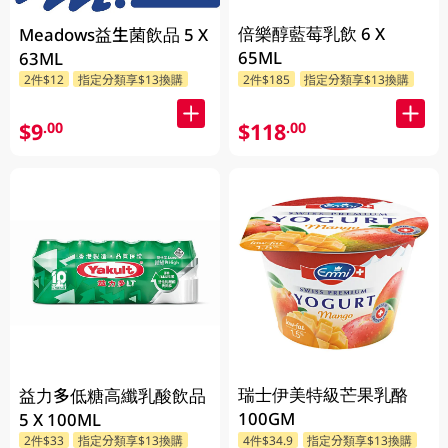
倍樂醇藍莓乳飲 6 X
Meadows益生菌飲品 5 X
65ML
63ML
2件$12
指定分類享$13換購
2件$185
指定分類享$13換購
$9
$118
.00
.00
瑞士伊美特級芒果乳酪
益力多低糖高纖乳酸飲品
100GM
5 X 100ML
2件$33
指定分類享$13換購
4件$34.9
指定分類享$13換購