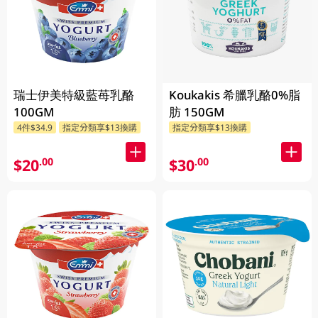
瑞士伊美特級藍苺乳酪
Koukakis 希臘乳酪0%脂
100GM
肪 150GM
4件$34.9
指定分類享$13換購
指定分類享$13換購
$20
$30
.00
.00