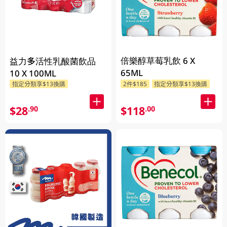
倍樂醇草莓乳飲 6 X
益力多活性乳酸菌飲品
65ML
10 X 100ML
指定分類享$13換購
2件$185
指定分類享$13換購
$28
$118
.90
.00