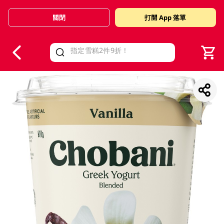
關閉
打開 App 落單
V
alid Until 30 June 2026