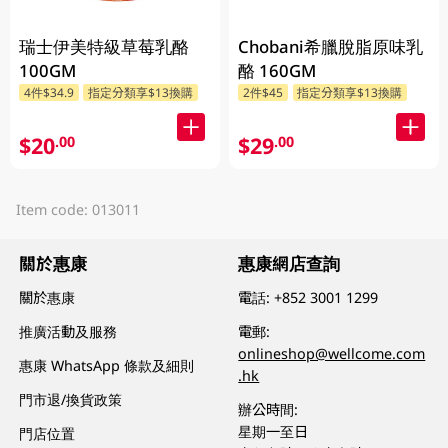
瑞士伊美特級草莓乳酪
Chobani希臘脫脂原味乳
100GM
酪 160GM
4件$34.9
指定分類享$13換購
2件$45
指定分類享$13換購
$20
$29
.00
.00
Item code: 013011
關於惠康
惠康網店查詢
關於惠康
電話:
+852 3001 1299
推廣活動及服務
電郵:
onlineshop@wellcome.com
惠康 WhatsApp 條款及細則
.hk
門市退/換貨政策
辦公時間:
星期一至日
門店位置