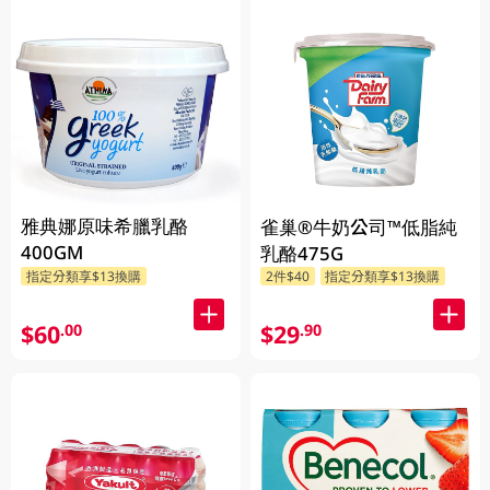
雅典娜原味希臘乳酪
雀巢®牛奶公司™低脂純
400GM
乳酪475G
指定分類享$13換購
2件$40
指定分類享$13換購
$60
$29
.00
.90