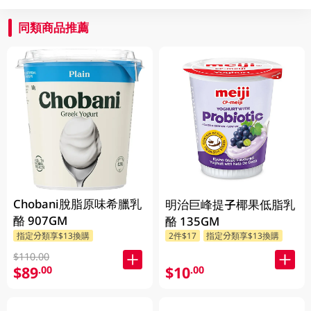
同類商品推薦
Chobani脫脂原味希臘乳
明治巨峰提子椰果低脂乳
酪 907GM
酪 135GM
指定分類享$13換購
2件$17
指定分類享$13換購
$110.00
$89
$10
.00
.00