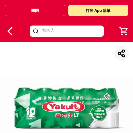
關閉
打開 App 落單
V
alid Until 30 June 2026