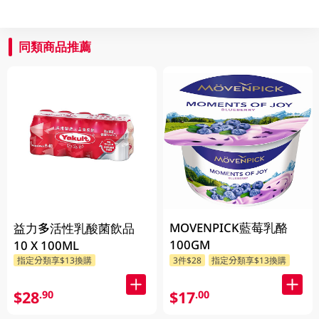
同類商品推薦
MOVENPICK藍莓乳酪
益力多活性乳酸菌飲品
100GM
10 X 100ML
指定分類享$13換購
3件$28
指定分類享$13換購
$28
$17
.90
.00