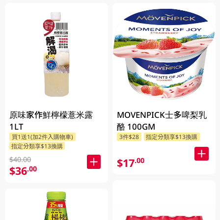
原味家作鮮檸檬薏米露
MOVENPICK士多啤梨乳
1LT
酪 100GM
買1送1(加2件入購物車)
3件$28
指定分類享$13換購
指定分類享$13換購
$40.00
$17
.00
$36
.00