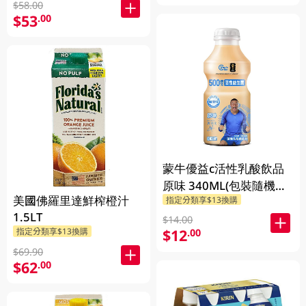
$58.00
$53
.00
蒙牛優益c活性乳酸飲品
原味 340ML(包裝隨機發
美國佛羅里達鮮榨橙汁
指定分類享$13換購
送)
1.5LT
$14.00
$12
指定分類享$13換購
.00
$69.90
$62
.00