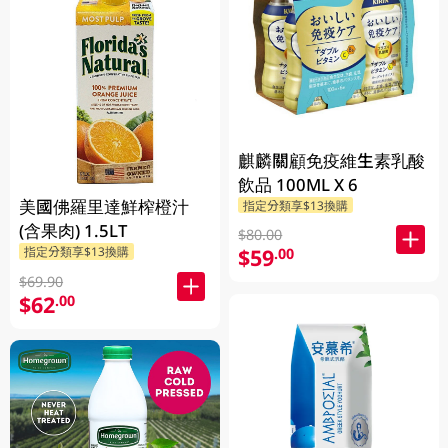
麒麟關顧免疫維生素乳酸
飲品 100ML X 6
美國佛羅里達鮮榨橙汁
指定分類享$13換購
(含果肉) 1.5LT
$80.00
$59
指定分類享$13換購
.00
$69.90
$62
.00