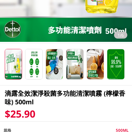
1/6
滴露全效潔淨殺菌多功能清潔噴霧 (檸檬香
味) 500ml
$25.90
規格
500ML