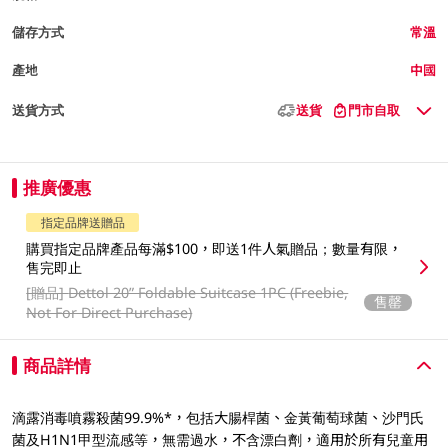
儲存方式
常溫
產地
中國
送貨方式
送貨
門市自取
推廣優惠
指定品牌送贈品
購買指定品牌產品每滿$100，即送1件人氣贈品；數量有限，
售完即止
[贈品]
Dettol 20” Foldable Suitcase 1PC (Freebie,
售罄
Not For Direct Purchase)
商品詳情
滴露消毒噴霧殺菌99.9%*，包括大腸桿菌、金黃葡萄球菌、沙門氏
菌及H1N1甲型流感等，無需過水，不含漂白劑，適用於所有兒童用