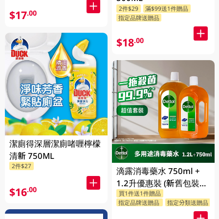
2件$29
滿$99送1件贈品
$17
.00
指定品牌送贈品
$18
.00
潔廁得深層潔廁啫喱檸檬
清新 750ML
2件$27
滴露消毒藥水 750ml +
1.2升優惠裝 (新舊包裝隨
$16
.00
買1件送1件贈品
機發送)
指定品牌送贈品
指定分類送贈品