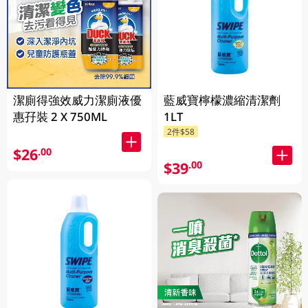
潔廁得強效威力潔廁液優
藍威寶檸檬濃縮清潔劑
惠孖裝 2 X 750ML
1LT
2件$58
$26
.00
$39
.00