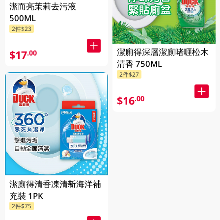
潔而亮茉莉去污液
500ML
2件$23
潔廁得深層潔廁啫喱松木
$17
.00
清香 750ML
2件$27
$16
.00
潔廁得清香凍清新海洋補
充裝 1PK
2件$75