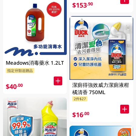
$153
.90
Meadows消毒藥水 1.2LT
指定分類送贈品
潔廁得強效威力潔廁液柑
$40
.00
橘清香 750ML
2件$27
$16
.00