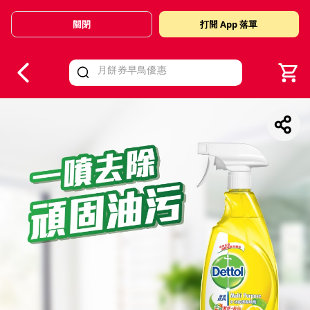
關閉
打開 App 落單
V
alid Until 30 June 2026