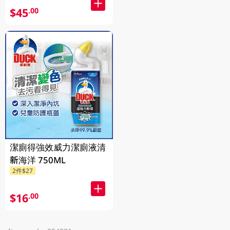
$45
.00
潔廁得強效威力潔廁液清
新海洋 750ML
2件$27
$16
.00