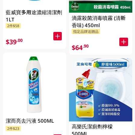
藍威寶多用途濃縮清潔劑
滴露殺菌消毒噴霧 (清新
1LT
香味) 450ml
2件$58
指定品牌送贈品
$39
.00
$64
.90
潔而亮去污液 500ML
高樂氏潔廁劑檸檬
2件$23
500ML