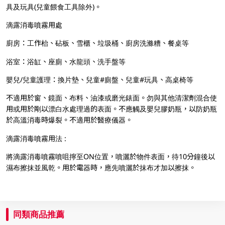
具及玩具(兒童餵食工具除外)。
滴露消毒噴霧用處
廚房：工作枱、砧板、雪櫃、垃圾桶、廚房洗滌糟、餐桌等
浴室：浴缸、座廁、水龍頭、洗手盤等
嬰兒/兒童護理：換片墊、兒童#廁盤、兒童#玩具、高桌椅等
不適用於窗、鏡面、布料、油漆或磨光錶面。勿與其他清潔劑混合使
用或用於剛以漂白水處理過的表面。不應觸及嬰兒膠奶瓶，以防奶瓶
於高溫消毒時爆裂。不適用於醫療儀器。
滴露消毒噴霧用法 :
將滴露消毒噴霧噴咀擰至ON位置，噴灑於物件表面，待10分鐘後以
濕布擦抹並風乾。用於電器時，應先噴灑於抹布才加以擦抹。
同類商品推薦