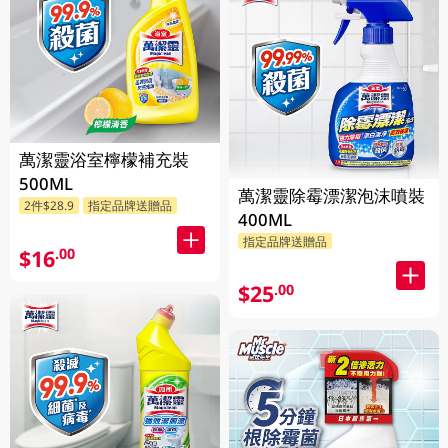
萬潔靈浴室檸檬補充裝
500ML
萬潔靈除霉漂潔泡沫噴裝
2件$28.9
指定品牌送贈品
400ML
指定品牌送贈品
$16
.00
$25
.00