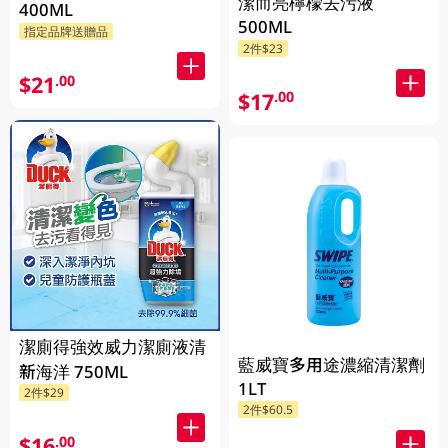
潔而亮檸檬去污液
400ML
500ML
指定品牌送贈品
2件$23
$21
.00
$17
.00
潔廁得強效威力潔廁液清
藍威寶多用途濃縮清潔劑
新海洋 750ML
1LT
2件$29
2件$60.5
$16
.00