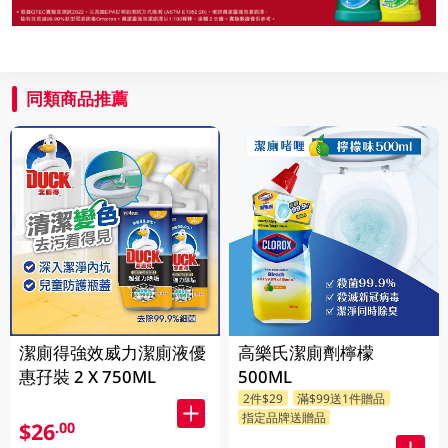
同類商品推薦
潔廁得強效威力潔廁液優
高樂氏潔廁劑檸檬
惠孖裝 2 X 750ML
500ML
2件$29
滿$99送1件贈品
指定品牌送贈品
$26
.00