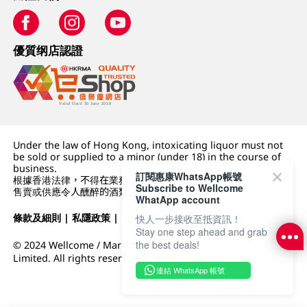
優質纲店認證
Under the law of Hong Kong, intoxicating liquor must not
be sold or supplied to a minor (under 18) in the course of
business.
訂閱惠康WhatsApp帳號
根據香港法律，不得在業務過程中，向未成年人 (18 歲以下人士)
Subscribe to Wellcome
售賣或供應令人醺醉的酒類。
WhatApp account
條款及細則
|
私隱政策
|
DFI零售集團
快人一步接收至抵資訊！
Stay one step ahead and grab
the best deals!
© 2024 Wellcome / Market Place. The Dairy Farm Company
Limited. All rights reserved.
連結 WhatsApp 帳號