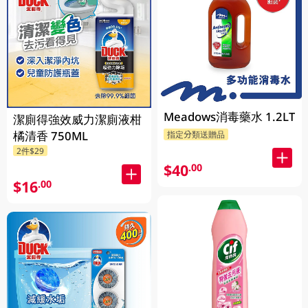
Meadows消毒藥水 1.2LT
潔廁得強效威力潔廁液柑
橘清香 750ML
指定分類送贈品
2件$29
$40
.00
$16
.00