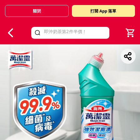
關閉
打開 App 落單
V
alid Until 30 June 2026