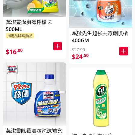
萬潔靈潔廁漂檸檬味
500ML
威猛先生超強去霉劑噴槍
指定品牌送贈品
400GM
$27.90
$16
.00
$24
.50
萬潔靈除霉漂潔泡沫補充