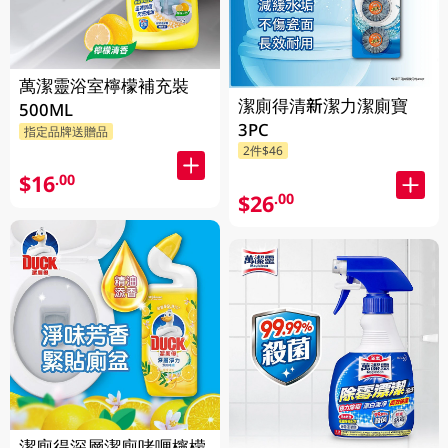
萬潔靈浴室檸檬補充裝
潔廁得清新潔力潔廁寶
500ML
3PC
指定品牌送贈品
2件$46
$16
.00
$26
.00
潔廁得深層潔廁啫喱檸檬