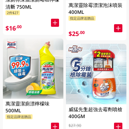
萬潔靈除霉漂潔泡沫噴裝
清新 750ML
400ML
2件$27
指定品牌送贈品
$16
.00
$25
.00
萬潔靈潔廁漂檸檬味
威猛先生超強去霉劑噴槍
500ML
400GM
指定品牌送贈品
$27.90