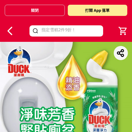
關閉
打開 App 落單
V
alid Until 30 June 2026