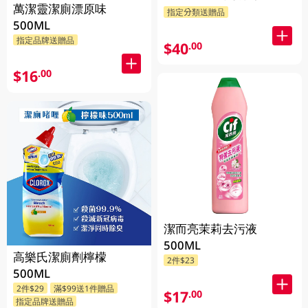
萬潔靈潔廁漂原味
指定分類送贈品
500ML
指定品牌送贈品
$40
.00
$16
.00
潔而亮茉莉去污液
500ML
高樂氏潔廁劑檸檬
2件$23
500ML
2件$29
滿$99送1件贈品
$17
.00
指定品牌送贈品