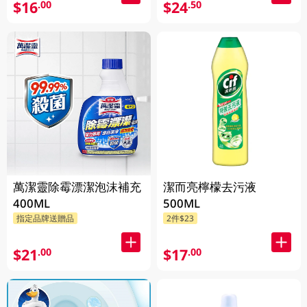
$16
$24
.00
.50
萬潔靈除霉漂潔泡沫補充
潔而亮檸檬去污液
400ML
500ML
指定品牌送贈品
2件$23
$21
$17
.00
.00