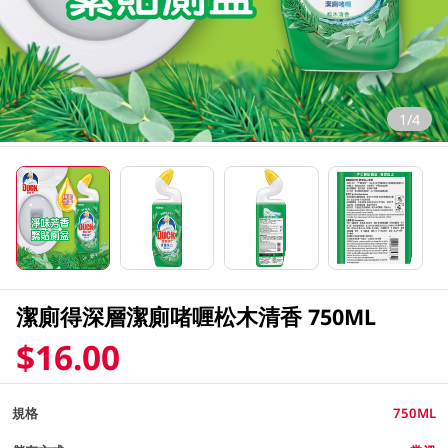
1/4
潔廁得深層潔廁啫喱松木清香 750ML
$16.00
規格
750ML