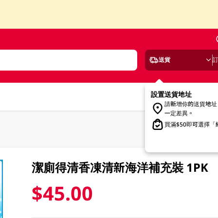
送貨
設置送貨地址
請新增你的送貨地址
一定差異。
買滿$50即可選擇
潔廁得清香凍清新海洋補充裝 1PK
$45.00