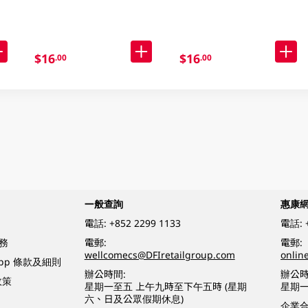
$16
$16
.00
.00
一般查詢
惠康
電話:
+852 2299 1133
電話:
務
電郵:
電郵:
wellcomecs@DFIretailgroup.com
onlin
App 條款及細則
辦公時間:
辦公時
政策
星期一至五 上午九時至下午五時 (星期
星期一
六、日及公眾假期休息)
企業