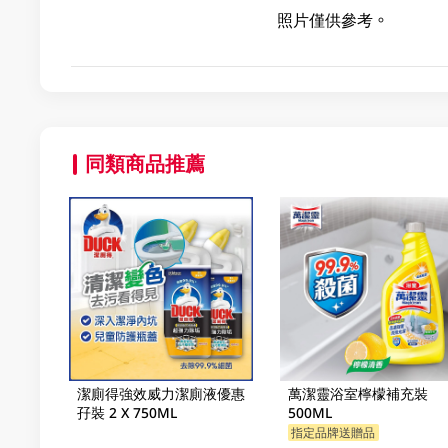
照片僅供參考。
同類商品推薦
潔廁得強效威力潔廁液優惠
萬潔靈浴室檸檬補充裝
孖裝 2 X 750ML
500ML
指定品牌送贈品