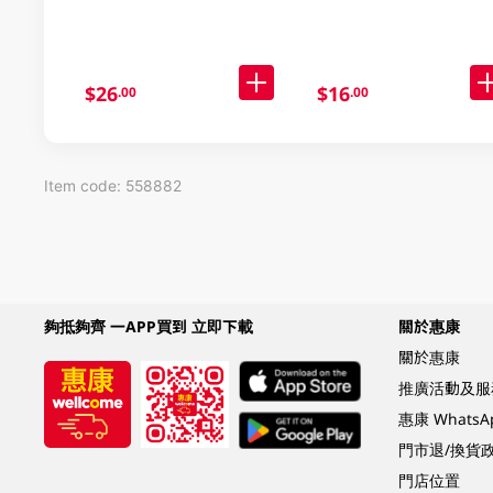
$26
$16
.00
.00
Item code: 558882
夠抵夠齊 一APP買到 立即下載
關於惠康
關於惠康
推廣活動及服
惠康 Whats
門市退/換貨
門店位置