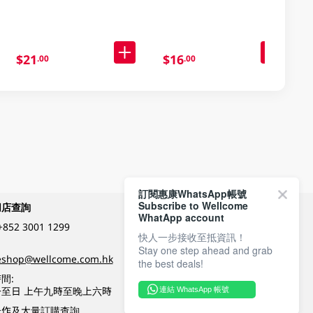
$21
$16
.00
.00
訂閱惠康WhatsApp帳號
Subscribe to Wellcome
網店查詢
付款方式
WhatApp account
+852 3001 1299
快人一步接收至抵資訊！
Stay one step ahead and grab
關注我們
eshop@wellcome.com.hk
the best deals!
間:
至日 上午九時至晚上六時
連結 WhatsApp 帳號
優質纲店認證
合作及大量訂購查詢