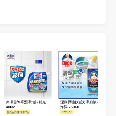
萬潔靈除霉漂潔泡沫補充
潔廁得強效威力潔廁液清新
400ML
海洋 750ML
指定品牌送贈品
2件$27