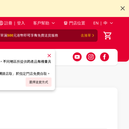
註冊 | 登入
客戶幫助
門店位置
EN | 中
訂單滿
500
元港幣即可享有免費送貨服務
去湊單
，不同地區所提供的產品有機會具
「網購店取」於指定門店免費自取。
選擇送貨方式