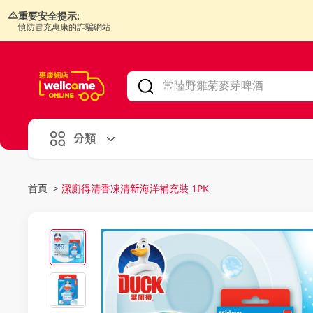
重要安全提示:
慎防冒充惠康的詐騙網站
V
alid Until 30 June 2026
分類
首頁
>
潔廁得清香凍清新海洋補充裝 1PK