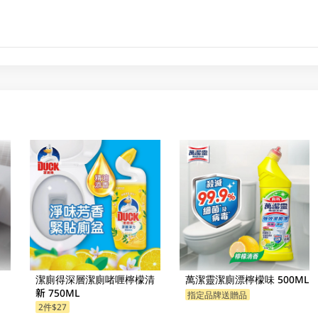
潔廁得深層潔廁啫喱檸檬清
萬潔靈潔廁漂檸檬味 500ML
新 750ML
指定品牌送贈品
2件$27