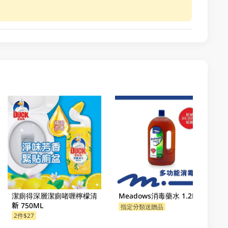
潔廁得深層潔廁啫喱檸檬清
Meadows消毒藥水 1.2LT
新 750ML
指定分類送贈品
2件$27