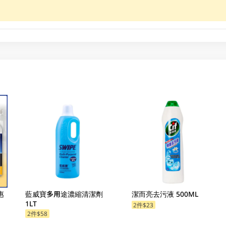
惠
藍威寶多用途濃縮清潔劑
潔而亮去污液 500ML
1LT
2件$23
2件$58