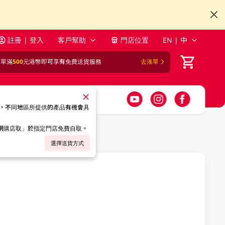
註冊 | 登入
客戶幫助
門店位置
EN | 中
訂單滿
500
元港幣即可享有免費送貨服務
去湊單
，不同地區所提供的產品有機會具
「網購店取」於指定門店免費自取。
選擇送貨方式