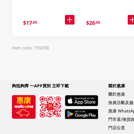
$17
$26
.00
.00
Item code: 755058
夠抵夠齊 一APP買到 立即下載
關於惠康
關於惠康
推廣活動及服
惠康 Whats
門市退/換貨
門店位置