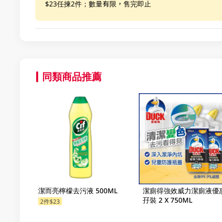
$23任揀2件；數量有限，售完即止
同類商品推薦
潔而亮檸檬去污液 500ML
潔廁得強效威力潔廁液優
孖裝 2 X 750ML
2件$23