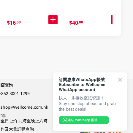
$16
$40
.00
.00
訂閱惠康WhatsApp帳號
Subscribe to Wellcome
網店查詢
付款方式
WhatApp account
+852 3001 1299
快人一步接收至抵資訊！
Stay one step ahead and grab
關注我們
eshop@wellcome.com.hk
the best deals!
間:
至日 上午九時至晚上六時
連結 WhatsApp 帳號
優質纲店認證
合作及大量訂購查詢