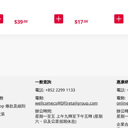
$39
$17
.00
.00
一般查詢
惠康
電話:
+852 2299 1133
電話:
務
電郵:
電郵:
wellcomecs@DFIretailgroup.com
onlin
App 條款及細則
辦公時間:
辦公時
政策
星期一至五 上午九時至下午五時 (星期
星期一
六、日及公眾假期休息)
企業