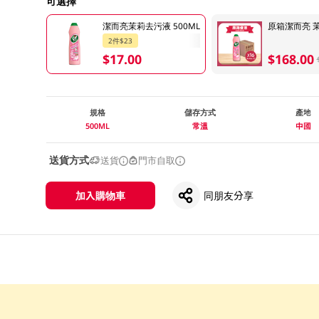
可選擇
潔而亮茉莉去污液 500ML
原箱潔而亮 茉莉
2件$23
$17.00
$168.00
規格
儲存方式
產地
500ML
常溫
中國
送貨方式
送貨
門市自取
加入購物車
同朋友分享