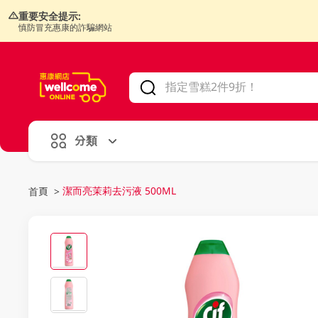
重要安全提示:
慎防冒充惠康的詐騙網站
V
alid Until 30 June 2026
分類
潔而亮茉莉去污液 500ML
首頁
>