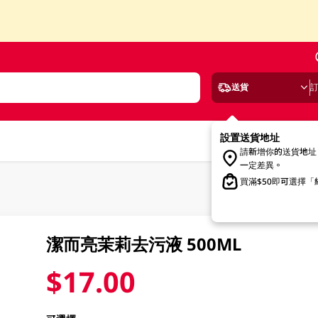
送貨
設置送貨地址
請新增你的送貨地址
一定差異。
買滿$50即可選擇
潔而亮茉莉去污液 500ML
$17.00