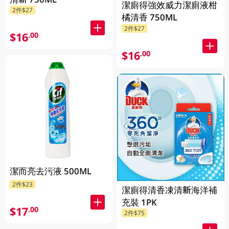
潔廁得強效威力潔廁液柑
2件$27
橘清香 750ML
2件$27
$16
.00
$16
.00
潔而亮去污液 500ML
2件$23
潔廁得清香凍清新海洋補
充裝 1PK
$17
.00
2件$75