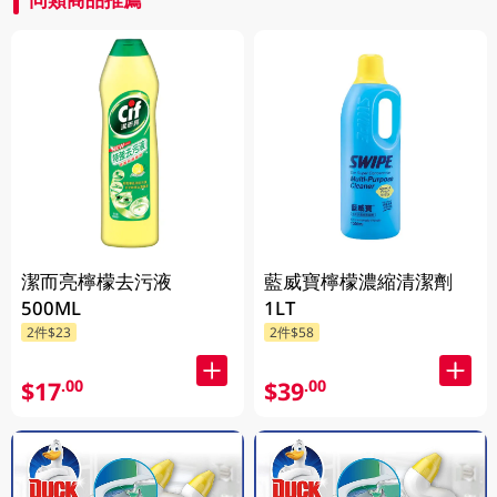
潔而亮檸檬去污液
藍威寶檸檬濃縮清潔劑
500ML
1LT
2件$23
2件$58
$17
$39
.00
.00