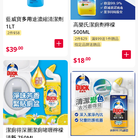
藍威寶多用途濃縮清潔劑
高樂氏潔廁劑檸檬
1LT
500ML
2件$58
2件$29
滿$99送1件贈品
指定品牌送贈品
$39
.00
$18
.00
潔廁得深層潔廁啫喱檸檬
清新 750ML