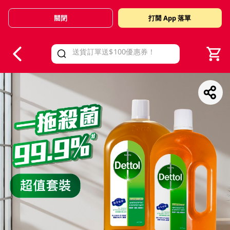
關閉
打開 App 落單
V
alid Until 30 June 2026