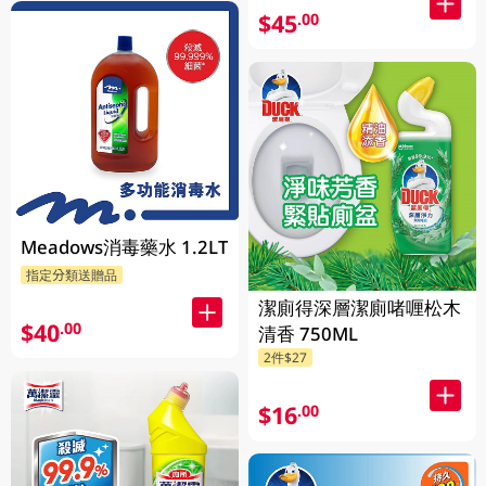
$45
.00
Meadows消毒藥水 1.2LT
指定分類送贈品
潔廁得深層潔廁啫喱松木
$40
.00
清香 750ML
2件$27
$16
.00