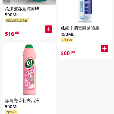
萬潔靈潔廁漂原味
500ML
指定品牌送贈品
威露士消毒殺菌噴霧
$16
.00
450ML
2件$90
$60
.00
潔而亮茉莉去污液
500ML
2件$23