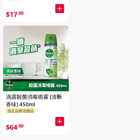
$17
.00
滴露殺菌消毒噴霧 (清新
香味) 450ml
指定品牌送贈品
$64
.90