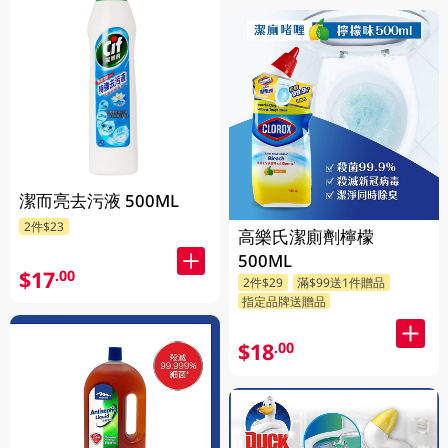
潔而亮去污液 500ML
2件$23
高樂氏潔廁劑檸檬
500ML
$17
.00
2件$29
滿$99送1件贈品
指定品牌送贈品
$18
.00