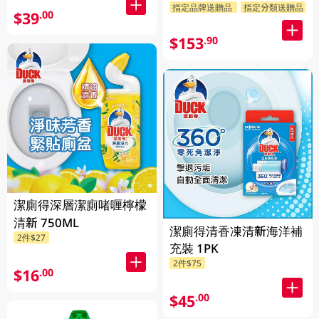
指定品牌送贈品
指定分類送贈品
$39
.00
$153
.90
潔廁得深層潔廁啫喱檸檬
清新 750ML
潔廁得清香凍清新海洋補
2件$27
充裝 1PK
2件$75
$16
.00
$45
.00