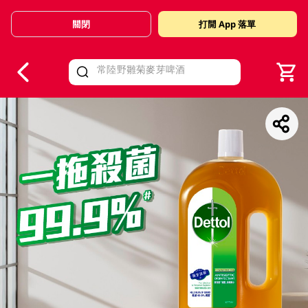
關閉
打開 App 落單
V
alid Until 30 June 2026