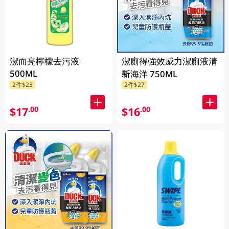
潔而亮檸檬去污液
潔廁得強效威力潔廁液清
500ML
新海洋 750ML
2件$23
2件$27
$17
$16
.00
.00