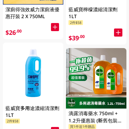
潔廁得強效威力潔廁液優
藍威寶檸檬濃縮清潔劑
惠孖裝 2 X 750ML
1LT
2件$58
$26
.00
$39
.00
藍威寶多用途濃縮清潔劑
滴露消毒藥水 750ml +
1LT
1.2升優惠裝 (新舊包裝隨
2件$58
買1件送1件贈品
機發送)