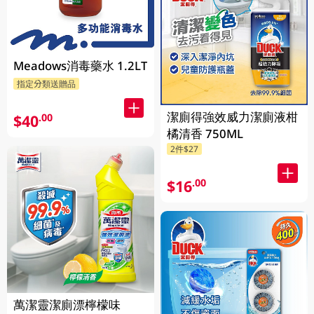
Meadows消毒藥水 1.2LT
指定分類送贈品
潔廁得強效威力潔廁液柑
$40
.00
橘清香 750ML
2件$27
$16
.00
萬潔靈潔廁漂檸檬味