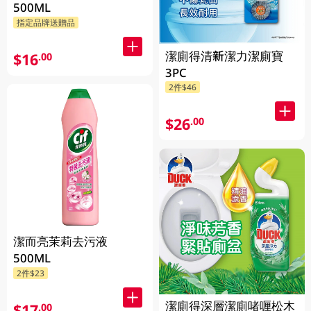
500ML
指定品牌送贈品
潔廁得清新潔力潔廁寶
$16
.00
3PC
2件$46
$26
.00
潔而亮茉莉去污液
500ML
2件$23
潔廁得深層潔廁啫喱松木
$17
.00