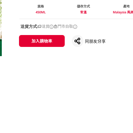
規格
儲存方式
產地
450ML
常溫
Malaysia 
送貨方式
送貨
門市自取
加入購物車
同朋友分享