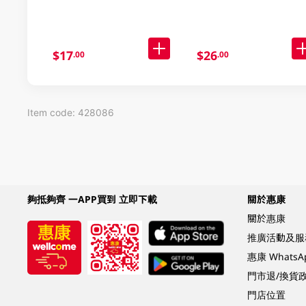
$17
$26
.00
.00
Item code: 428086
夠抵夠齊 一APP買到 立即下載
關於惠康
關於惠康
推廣活動及服
惠康 Whats
門市退/換貨
門店位置