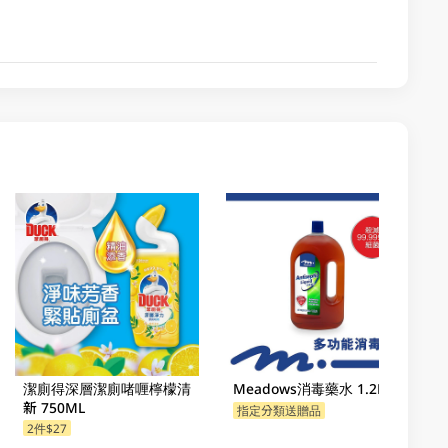
潔廁得深層潔廁啫喱檸檬清
Meadows消毒藥水 1.2LT
新 750ML
指定分類送贈品
2件$27