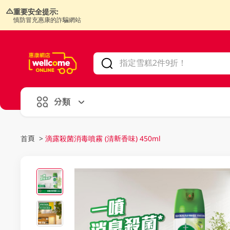
重要安全提示:
慎防冒充惠康的詐騙網站
V
alid Until 30 June 2026
分類
首頁
>
滴露殺菌消毒噴霧 (清新香味) 450ml