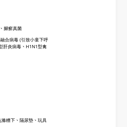
、腳癬真菌
道融合病毒 (引致小童下呼
型肝炎病毒、H1N1型禽
、洗滌糟下、隔尿墊、玩具