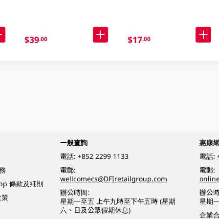
$39
$17
.00
.00
一般查詢
惠康
電話:
+852 2299 1133
電話:
務
電郵:
電郵:
wellcomecs@DFIretailgroup.com
onlin
App 條款及細則
辦公時間:
辦公時
政策
星期一至五 上午九時至下午五時 (星期
星期一
六、日及公眾假期休息)
企業