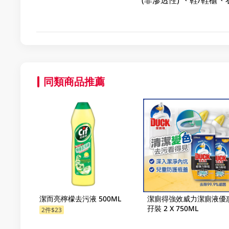
同類商品推薦
潔而亮檸檬去污液 500ML
潔廁得強效威力潔廁液優
孖裝 2 X 750ML
2件$23