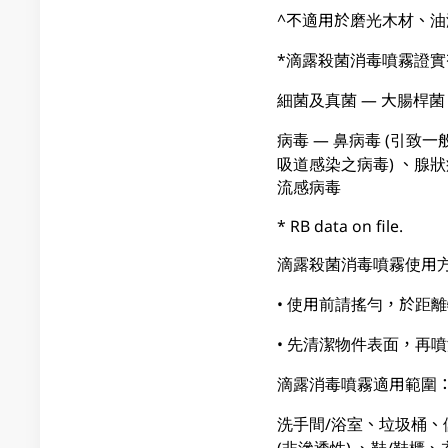
^不適用於磨光木材、
*滴露殺菌消毒噴霧證
細菌及真菌 — 大腸桿
病毒 — 鼻病毒 (引致
吸道感染之病毒) 、腺
流感病毒
* RB data on file.
滴露殺菌消毒噴霧使用
• 使用前請搖勻，於距離物
• 先清潔物件表面，再噴
滴露消毒噴霧適用範圍
洗手間/浴室、垃圾桶、
(非滲透性) 、鞋/鞋櫃