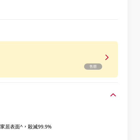
售罄
居表面^，殺滅99.9%