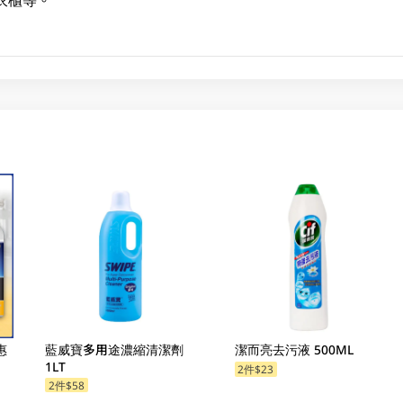
惠
藍威寶多用途濃縮清潔劑
潔而亮去污液 500ML
1LT
2件$23
2件$58