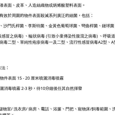
油漆表面、皮革、人造絲織物或炳烯酸塑料表面。
實有效於周圍的物件表面殺滅系列廣泛的細菌，包括：
菌、沙門氏桿菌、李斯特菌、金黃色葡萄球菌、彎曲桿菌、鏈球菌
一般感冒之病毒) 、輪狀病毒 (引致小童傳染性腹瀉之病毒) 、呼吸
狀病毒二型、單純性疱疹病毒一及二型、流行性感冒病毒A2型、A
方法：
件表面 15 - 20 厘米噴灑消毒噴霧
灑消毒噴霧 2-3 秒，待10分鐘後任其自然揮發
：
儲物室/ 洗衣房/ 病房、電話、浴簾、門把、寵物床/飼養範圍
、衣櫃等。