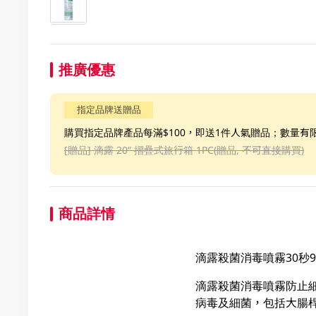
推廣優惠
指定品牌送贈品
購買指定品牌產品每滿$100，即送1件人氣贈品；數量有
[贈品]
滴露 20” 摺疊式旅行箱 1PC(贈品, 不可直接購買)
商品詳情
滴露殺菌消毒噴霧30秒99
滴露殺菌消毒噴霧防止細
病毒及細菌，包括大腸桿