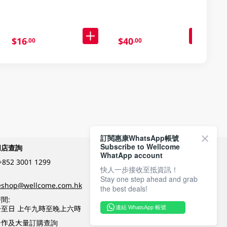
$16
$40
.00
.00
訂閱惠康WhatsApp帳號
Subscribe to Wellcome
網店查詢
付款方式
WhatApp account
+852 3001 1299
快人一步接收至抵資訊！
Stay one step ahead and grab
關注我們
eshop@wellcome.com.hk
the best deals!
間:
至日 上午九時至晚上六時
連結 WhatsApp 帳號
優質纲店認證
合作及大量訂購查詢