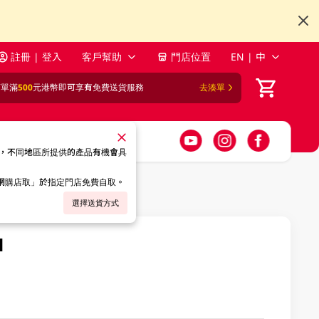
註冊 | 登入
客戶幫助
門店位置
EN | 中
訂單滿
500
元港幣即可享有免費送貨服務
去湊單
，不同地區所提供的產品有機會具
「網購店取」於指定門店免費自取。
選擇送貨方式
l