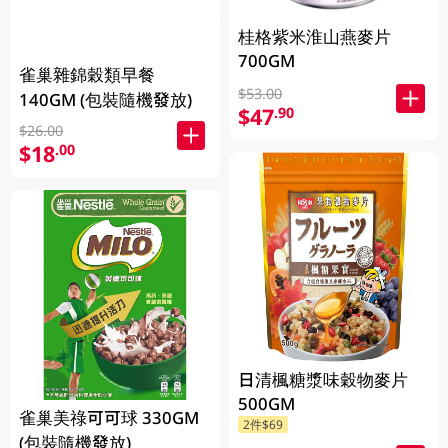
桂格紫米淮山燕麥片
700GM
雀巢雜錦穀類早餐
$53.00
140GM (包裝隨機發放)
$47
.90
$26.00
$18
.00
日清楓糖漿味穀物麥片
500GM
雀巢美祿可可球 330GM
2件$69
(包裝隨機發放)