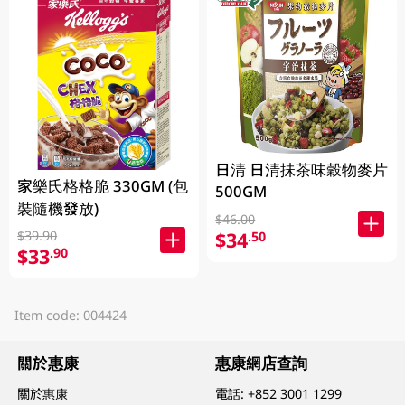
日清 日清抺茶味穀物麥片
家樂氏格格脆 330GM (包
500GM
裝隨機發放)
$46.00
$34
$39.90
.50
$33
.90
Item code: 004424
關於惠康
惠康網店查詢
關於惠康
電話:
+852 3001 1299