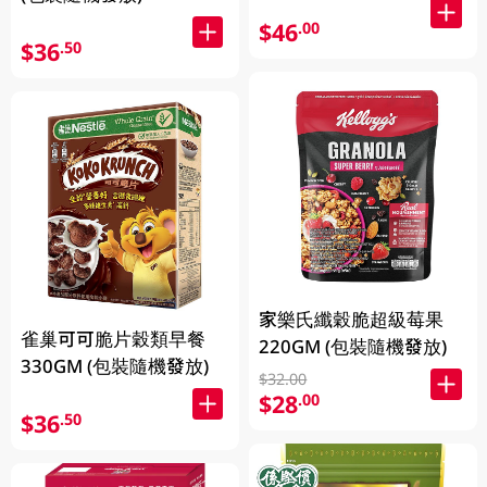
$46
.00
$36
.50
家樂氏纖穀脆超級莓果
雀巢可可脆片穀類早餐
220GM (包裝隨機發放)
330GM (包裝隨機發放)
$32.00
$28
.00
$36
.50