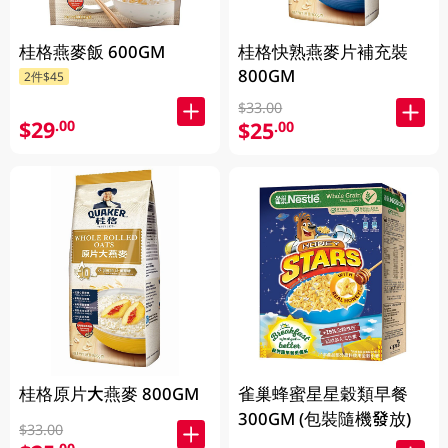
桂格燕麥飯 600GM
桂格快熟燕麥片補充裝
800GM
2件$45
$33.00
$29
.00
$25
.00
桂格原片大燕麥 800GM
雀巢蜂蜜星星穀類早餐
300GM (包裝隨機發放)
$33.00