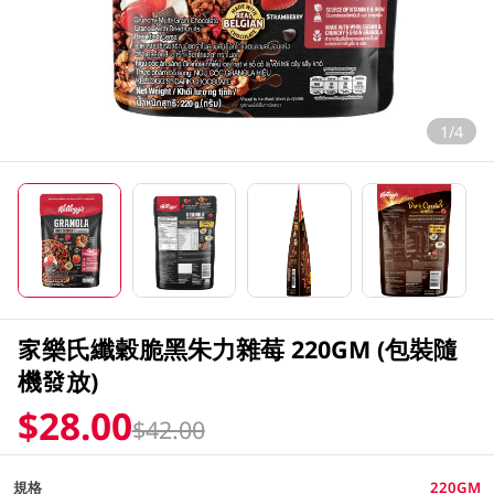
1/4
家樂氏纖穀脆黑朱力雜莓 220GM (包裝隨
機發放)
$28.00
$42.00
規格
220GM