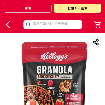
關閉
打開 App 落單
V
alid Until 30 June 2026