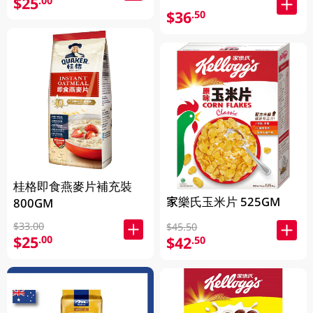
$25
.00
$36
.50
桂格即食燕麥片補充裝
家樂氏玉米片 525GM
800GM
$33.00
$45.50
$25
.00
$42
.50