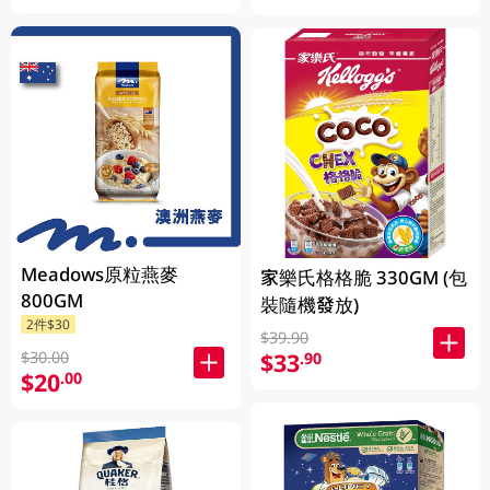
Meadows原粒燕麥
家樂氏格格脆 330GM (包
800GM
裝隨機發放)
2件$30
$39.90
$30.00
$33
.90
$20
.00