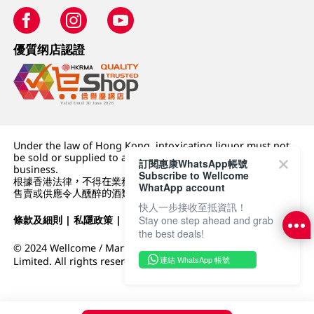
優質纲店認證
Under the law of Hong Kong, intoxicating liquor must not
be sold or supplied to a minor (under 18) in the course of
訂閱惠康WhatsApp帳號
business.
Subscribe to Wellcome
根據香港法律，不得在業務過程中，向未成年人 (18 歲以下人士)
WhatApp account
售賣或供應令人醺醉的酒類。
快人一步接收至抵資訊！
條款及細則
|
私隱政策
|
DFI零售集團
Stay one step ahead and grab
the best deals!
© 2024 Wellcome / Market Place. The Dairy Farm Company
連結 WhatsApp 帳號
Limited. All rights reserved.