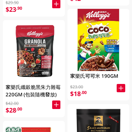
$29.90
$23
.90
家樂氏可可米 190GM
家樂氏纖穀脆黑朱力雜莓
$23.00
$18
.00
220GM (包裝隨機發放)
$42.00
$28
.00