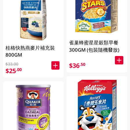
雀巢蜂蜜星星穀類早餐
桂格快熟燕麥片補充裝
300GM (包裝隨機發放)
800GM
$33.00
$36
.50
$25
.00