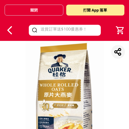
關閉
打開 App 落單
V
alid Until 30 June 2026