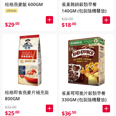
桂格燕麥飯 600GM
雀巢雜錦穀類早餐
140GM (包裝隨機發放)
2件$45
$26.00
$29
.00
$18
.00
桂格即食燕麥片補充裝
雀巢可可脆片穀類早餐
800GM
330GM (包裝隨機發放)
$33.00
$25
.00
$36
.50