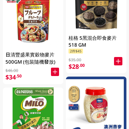
桂格 5黑混合即食麥片
518 GM
2件$45
日清豐盛果實穀物麥片
$35.00
500GM (包裝隨機發放)
$28
.00
$46.00
$34
.50