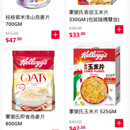
家樂氏香甜玉米片
桂格紫米淮山燕麥片
330GM (包裝隨機發放)
700GM
$38.00
$53.00
$33
.00
$47
.90
家樂氏玉米片 525GM
家樂氏即食燕麥片
$45.50
800GM
$42
.50