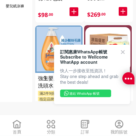
嬰兒紙泳褲
$269
$98
.00
.00
訂閱惠康WhatsApp帳號
Subscribe to Wellcome
WhatApp account
快人一步接收至抵資訊！
Stay one step ahead and grab
原箱好奇 純水嬰
強生嬰兒嬰兒柔亮
the best deals!
兒濕巾 64 PC
洗頭水 800ML
滿2件9折
連結 WhatsApp 帳號
$474.00
指定品牌送贈品
$449
.00
$65
.90
首頁
分類
訂單
我的賬號