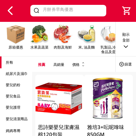
V
alid Until 30 June 2026
顯示
全部
原箱優惠
水果及蔬菜
肉類及海鮮
米, 油及麵
乳製品,冷凍
早餐及
食品及蛋類
所有
篩選
推薦
高銷量
價格
紙尿片及濕巾
嬰兒奶粉
嬰兒食品
嬰兒護理
嬰兒清潔用品
思詩樂嬰兒潔膚濕
雅培3+呍呢嗱味
媽媽專用
棉120包裝
850GM